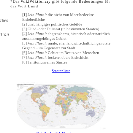
*Das
WikiWiktionary
gibt folgende
Bedeutungen
für
das Wort
Land
[1]
kein Plural:
die nicht von Meer bedeckte
Erdoberfläche
lches
[2] unabhängiges politisches Gebilde
[3] Glied- oder Teilstaat (in bestimmten Staaten)
[4]
kein Plural:
abgrenzbares, historisch oder natürlich
ition
zusammengehöriges Gebiet
[5]
kein Plural:
rurale, eher landwirtschaftlich genutzte
Gegend – im Gegensatz zur Stadt
[6]
kein Plural:
Gebiet im Besitz von Menschen
[7]
kein Plural:
lockere, obere Erdschicht
[8] Territorium eines Staates
Staatenliste