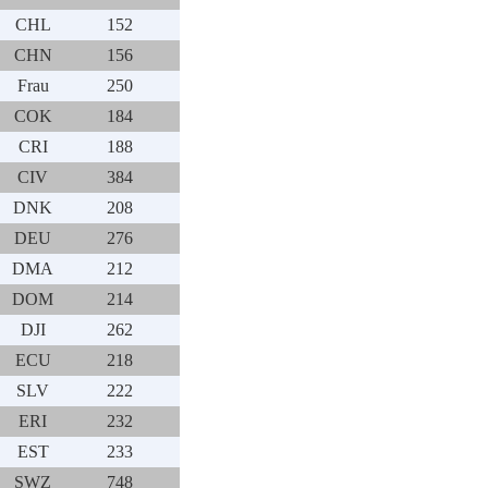
CHL
152
CHN
156
Frau
250
COK
184
CRI
188
CIV
384
DNK
208
DEU
276
DMA
212
DOM
214
DJI
262
ECU
218
SLV
222
ERI
232
EST
233
SWZ
748