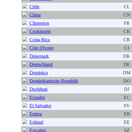
Chile
CL
China
CN
Clipperton
FR
Cookinseln
CK
Costa Rica
CR
Côte d'Ivoire
CI
Dänemark
DK
Deutschland
DE
Dominica
DM
Dominikanische Republik
DO
Dschibuti
DJ
Ecuador
EC
El Salvador
SV
Eritrea
ER
Estland
EE
Eswatini
SZ