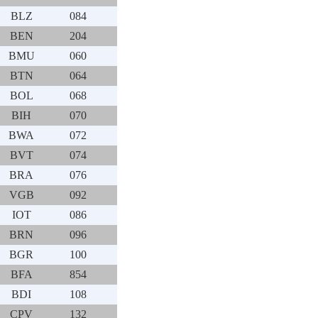
BLZ
084
BEN
204
BMU
060
BTN
064
BOL
068
BIH
070
BWA
072
BVT
074
BRA
076
VGB
092
IOT
086
BRN
096
BGR
100
BFA
854
BDI
108
CPV
132