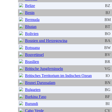
Belize
BZ
Benin
BJ
Bermuda
BM
Bhutan
BT
Bolivien
BO
Bosnien und Herzegowina
BA
Botsuana
BW
Bouvetinsel
BV
Brasilien
BR
Britische Jungferninseln
VG
Britisches Territorium im Indischen Ozean
IO
Brunei Darussalam
BN
Bulgarien
BG
Burkina Faso
BF
Burundi
BI
Cabo Verde
CV