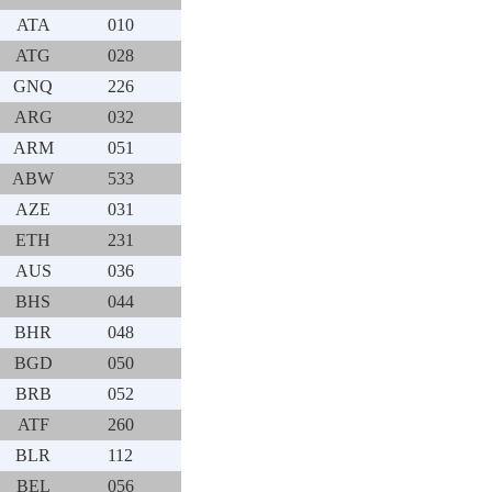
ATA
010
ATG
028
GNQ
226
ARG
032
ARM
051
ABW
533
AZE
031
ETH
231
AUS
036
BHS
044
BHR
048
BGD
050
BRB
052
ATF
260
BLR
112
BEL
056