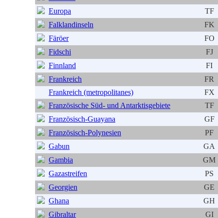
Europa
TF
Falklandinseln
FK
Färöer
FO
Fidschi
FJ
Finnland
FI
Frankreich
FR
Frankreich (metropolitanes)
FX
Französische Süd- und Antarktisgebiete
TF
Französisch-Guayana
GF
Französisch-Polynesien
PF
Gabun
GA
Gambia
GM
Gazastreifen
PS
Georgien
GE
Ghana
GH
Gibraltar
GI