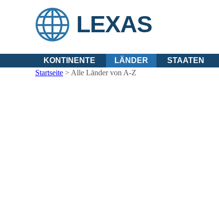
LEXAS
KONTINENTE
LÄNDER
STAATEN
Startseite
>
Alle Länder von A-Z