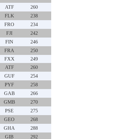
ATF
260
FLK
238
FRO
234
FJI
242
FIN
246
FRA
250
FXX
249
ATF
260
GUF
254
PYF
258
GAB
266
GMB
270
PSE
275
GEO
268
GHA
288
GIB
292