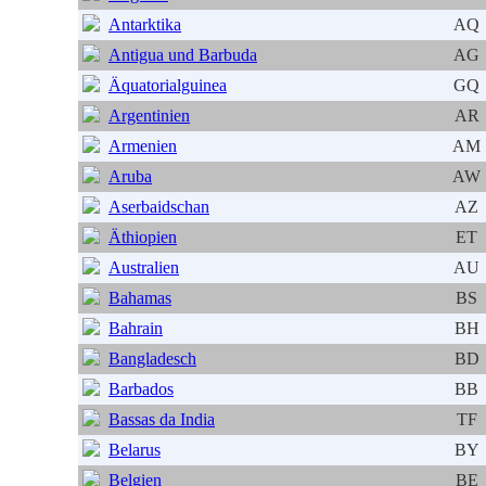
Antarktika
AQ
Antigua und Barbuda
AG
Äquatorialguinea
GQ
Argentinien
AR
Armenien
AM
Aruba
AW
Aserbaidschan
AZ
Äthiopien
ET
Australien
AU
Bahamas
BS
Bahrain
BH
Bangladesch
BD
Barbados
BB
Bassas da India
TF
Belarus
BY
Belgien
BE