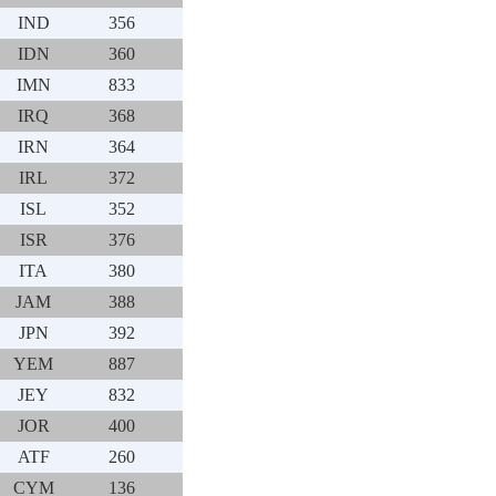
IND
356
IDN
360
IMN
833
IRQ
368
IRN
364
IRL
372
ISL
352
ISR
376
ITA
380
JAM
388
JPN
392
YEM
887
JEY
832
JOR
400
ATF
260
CYM
136