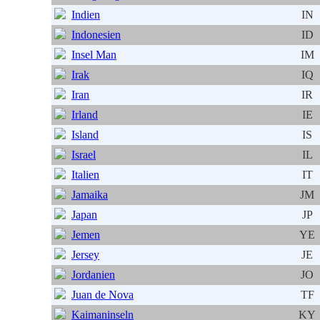
Indien
IN
Indonesien
ID
Insel Man
IM
Irak
IQ
Iran
IR
Irland
IE
Island
IS
Israel
IL
Italien
IT
Jamaika
JM
Japan
JP
Jemen
YE
Jersey
JE
Jordanien
JO
Juan de Nova
TF
Kaimaninseln
KY