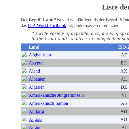
Liste d
Der Begriff
Land*
ist viel weitläufiger als der Begriff
Staa
das
CIA World Factbook
folgendermassen referenziert:
"
a wide variety of dependencies, areas of spec
to the traditional countries or independent sta
Land
ISO-
Afghanistan
AF
Ägypten
EG
Åland
AX
Albanien
AL
Algerien
DZ
Amerikanische Jungferninseln
VI
Amerikanisch-Samoa
AS
Andorra
AD
Angola
AO
Anguilla
AI