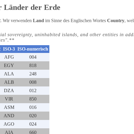
er
Länder
der Erde
t
. Wir verwenden
Land
im Sinne des Englischen Wortes
Country
, we
ial sovereignty, uninhabited islands, and other entities in add
tes".**
2
ISO-3
ISO-numerisch
AFG
004
EGY
818
ALA
248
ALB
008
DZA
012
VIR
850
ASM
016
AND
020
AGO
024
AIA
660