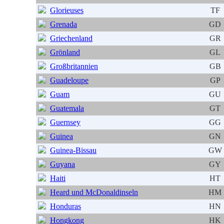
Glorieuses
TF
Grenada
GD
Griechenland
GR
Grönland
GL
Großbritannien
GB
Guadeloupe
GP
Guam
GU
Guatemala
GT
Guernsey
GG
Guinea
GN
Guinea-Bissau
GW
Guyana
GY
Haiti
HT
Heard und McDonaldinseln
HM
Honduras
HN
Hongkong
HK