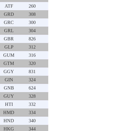
ATF
260
GRD
308
GRC
300
GRL
304
GBR
826
GLP
312
GUM
316
GTM
320
GGY
831
GIN
324
GNB
624
GUY
328
HTI
332
HMD
334
HND
340
HKG
344