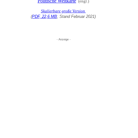
Politische Weltkarte
(engl.)
Skalierbare große Version
(
PDF, 22,6 MB
;
Stand
Februar
20
2
1)
- Anzeige -