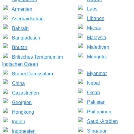
Laos
Armenien
Libanon
Aserbaidschan
Macau
Bahrain
Malaysia
Bangladesch
Malediven
Bhutan
Mongolei
Britisches Territorium im
Indischen Ozean
Myanmar
Brunei Darussalam
Nepal
China
Oman
Gazastreifen
Pakistan
Georgien
Philippinen
Hongkong
Saudi-Arabien
Indien
Singapur
Indonesien