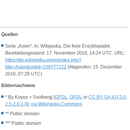
Quellen
Seite „
Asien“. In: Wikipedia, Die
freie
Enzyklopädie.
Bearbeitungsstand: 17. November 2016, 14:24 UTC. URL:
https://de.wikipedia.org/w/index.php?
title=Asien&oldid=159777122
(
Abgerufen: 15.
Dezember
2016, 07:28 UTC)
Bildernachweis
* By Koyos + Ssolbergj [
GFDL
,
GFDL
or
CC BY-SA 4.0-3.0-
2.5-2.0-1.0
],
via Wikimedia Commons
** Public domain
*** Public domain