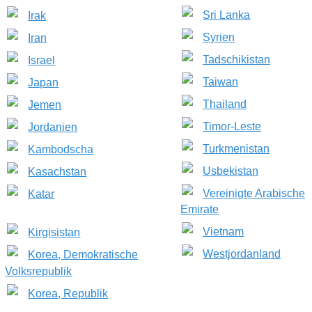
Sri Lanka
Irak
Syrien
Iran
Tadschikistan
Israel
Taiwan
Japan
Thailand
Jemen
Timor-Leste
Jordanien
Turkmenistan
Kambodscha
Usbekistan
Kasachstan
Vereinigte Arabische
Katar
Emirate
Vietnam
Kirgisistan
Westjordanland
Korea, Demokratische
Volksrepublik
Korea, Republik