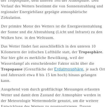
der Troposphäre, dem unteren Teil der Atmosphäre. Den
Verlauf des Wetters bestimmt die von Sonnenstrahlung und
regionaler Energiebilanz geprägte atmosphärische
Zirkulation.
Der primäre Motor des Wetters ist die Energieeinstrahlung
der Sonne und die Abstrahlung (Licht und Infrarot) zu den
Wolken bzw. in den Weltraum.
Das Wetter findet fast ausschließlich in den unteren 10
Kilometern der irdischen Lufthülle statt, der
Troposphäre
.
Nur hier gibt es merkliche Bewölkung, weil der
Wasserdampf als entscheidender Faktor nicht über die
Tropopause
(Grenzfläche der
Erdatmosphäre
, je nach Ort
und Jahreszeit etwa 8 bis 15 km hoch) hinaus gelangen
kann.
Ausgehend vom durch großflächige Messungen erfassten
Wetter und damit dem Zustand der Atmosphäre werden in
der Meteorologie Wettermodelle genutzt, um die weitere
Entwicklung des Wetters zu prognostizieren. Davon