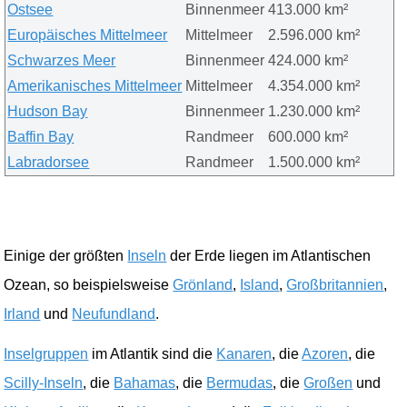
Ostsee
Binnenmeer
413.000 km²
Europäisches Mittelmeer
Mittelmeer
2.596.000 km²
Schwarzes Meer
Binnenmeer
424.000 km²
Amerikanisches Mittelmeer
Mittelmeer
4.354.000 km²
Hudson Bay
Binnenmeer
1.230.000 km²
Baffin Bay
Randmeer
600.000 km²
Labradorsee
Randmeer
1.500.000 km²
Einige der größten
Inseln
der Erde liegen im Atlantischen
Ozean, so beispielsweise
Grönland
,
Island
,
Großbritannien
,
Irland
und
Neufundland
.
Inselgruppen
im Atlantik sind die
Kanaren
, die
Azoren
, die
Scilly-Inseln
, die
Bahamas
, die
Bermudas
, die
Großen
und