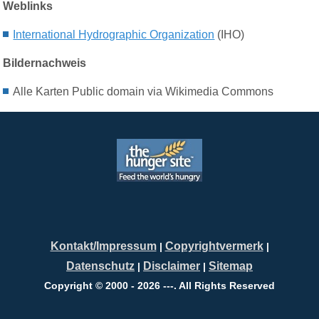
Weblinks
International Hydrographic Organization
(
IHO)
Bildernachweis
Alle Karten Public domain via Wikimedia Commons
Kontakt/Impressum
Copyrightvermerk
|
|
Datenschutz
Disclaimer
Sitemap
|
|
Copyright © 2000 - 2026 ---. All Rights Reserved