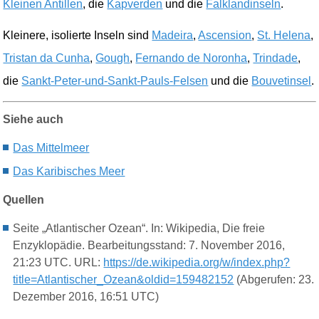
Kleinen Antillen
, die
Kapverden
und die
Falklandinseln
.
Kleinere, isolierte Inseln sind
Madeira
,
Ascension
,
St. Helena
,
Tristan da Cunha
,
Gough
,
Fernando de Noronha
,
Trindade
,
die
Sankt-Peter-und-Sankt-Pauls-Felsen
und die
Bouvetinsel
.
Siehe auch
Das M
ittelmeer
Das K
aribisches
M
eer
Quellen
Seite „
Atlantischer
Ozean“. In: Wikipedia, Die
freie
Enzyklopädie.
Bearbeitungsstand: 7. November 2016,
21:23 UTC. URL:
https://de.wikipedia.org/w/index.php?
title=Atlantischer_Ozean&oldid=159482152
(
Abgerufen: 23.
Dezember 2016, 16:51 UTC)