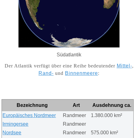
Südatlantik
Der Atlantik verfügt über eine Reihe bedeutender
Mittel-
,
Rand-
und
Binnenmeere
:
Bezeichnung
Art
Ausdehnung ca.
Europäisches Nordmeer
Randmeer
1.380.000 km²
Irmingersee
Randmeer
Nordsee
Randmeer
575.000 km²