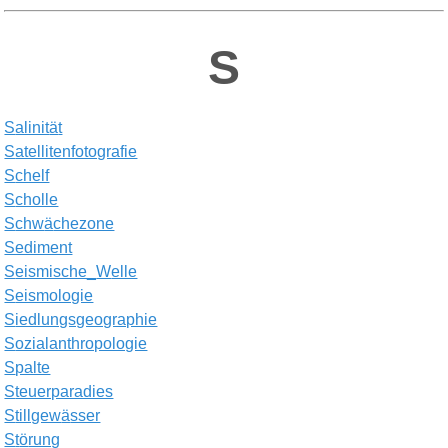
S
S
alinit
ä
t
S
atellitenfotografie
S
chelf
S
cholle
S
chw
ä
chezone
Sediment
S
eismische_
W
elle
S
eismologie
S
iedlungsgeographie
S
ozialanthropologie
S
palte
S
teuerparadies
S
tillgew
ä
sser
S
t
ö
rung