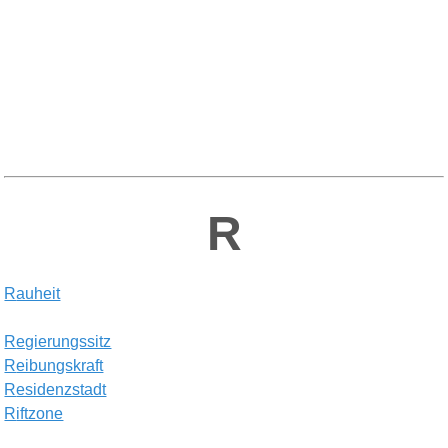
R
R
auheit
R
egierungssitz
R
eibungskraft
R
esidenzstadt
R
iftzone