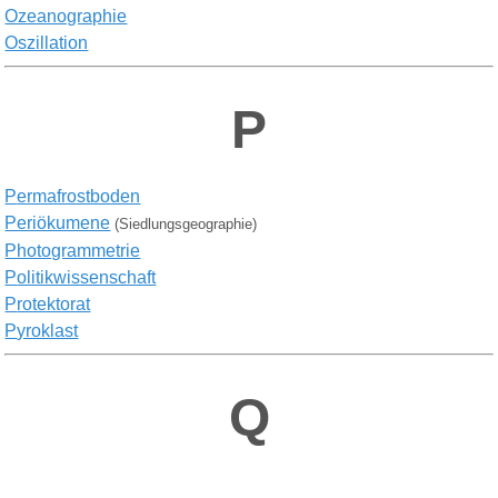
Ozeanographie
Oszillation
P
P
ermafrostboden
Periökumene
(Siedlungsgeographie)
Photogrammetrie
P
olitikwissenschaft
P
rotektorat
P
yroklast
Q