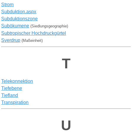
S
trom
S
ubduktion.aspx
S
ubduktionszone
Subökumene
(Siedlungsgeographie)
S
ubtropischer
H
ochdruckg
ü
rtel
S
verdrup
(Maßeinheit)
T
T
elekonnektion
T
iefebene
T
iefland
T
ranspiration
U