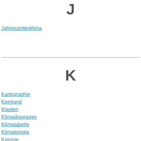
J
J
ahreszeitenklima
K
K
artographie
K
ernland
K
lasten
K
limadiagramm
K
limatabelle
K
limatologie
K
olonie