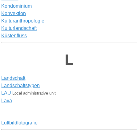
K
ondominium
K
onvektion
Kulturanthropologie
Kulturlandschaft
Kü
stenfluss
L
L
andschaft
L
andschaftstypen
LAU
Local administrative unit
L
ava
L
uftbildfotografie