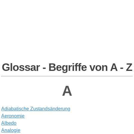
Glossar - Begriffe von A - Z
A
A
diabatische
Z
ustands
ä
nderung
A
eronomie
A
lbedo
A
nalogie