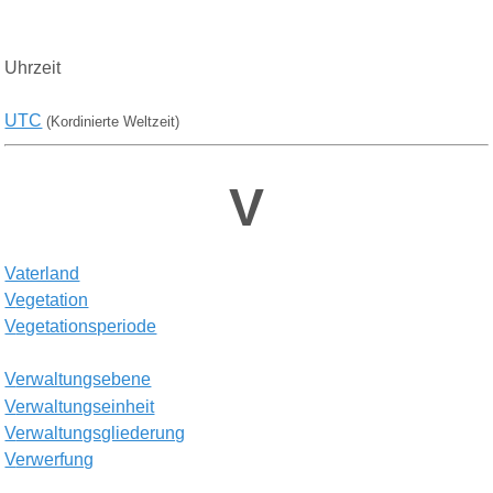
Uhrzeit
UTC
(Kordinierte Weltzeit)
V
Vaterland
V
egetation
V
egetationsperiode
V
erwaltungsebene
V
erwaltungseinheit
V
erwaltungsgliederung
V
erwerfung