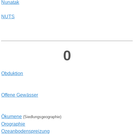
N
unatak
NUTS
0
O
bduktion
O
ffene
G
ew
ä
sser
Ökumene
(Siedlungsgeographie)
O
rographie
Ozeanbodenspreizung