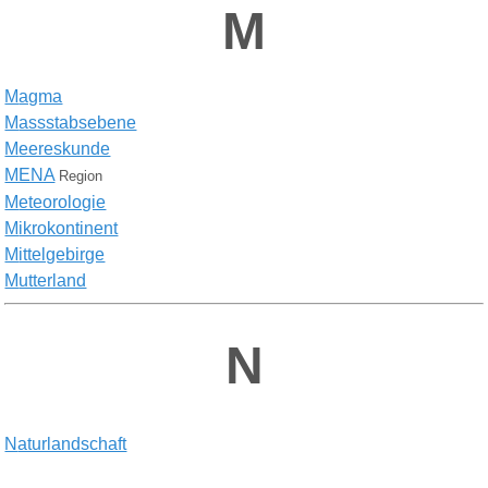
M
M
agma
M
assstabsebene
M
eereskunde
MENA
Region
M
eteorologie
M
ikrokontinent
M
ittelgebirge
M
utterland
N
N
aturlandschaft