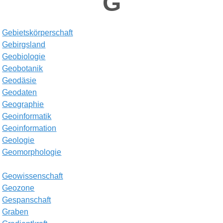
G
G
ebietsk
ö
rperschaft
G
ebirgsland
G
eobiologie
G
eobotanik
G
eod
ä
sie
G
eodaten
G
eographie
G
eoinformatik
G
eoinformation
G
eologie
G
eomorphologie
G
eowissenschaft
G
eozone
G
espanschaft
G
raben