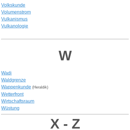
Volkskunde
Volumenstrom
V
ulkanismus
V
ulkanologie
W
Wadi
W
aldgrenze
Wappenkunde
(Heraldik)
Wetterf
ront
W
irtschaftsraum
Wü
stung
X - Z