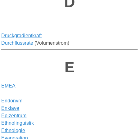
D
Druckgr
adientkraft
Durchflussrate
(Volumenstrom)
E
EMEA
E
ndonym
E
nklave
E
pizentrum
E
thnolinguistik
E
thnologie
E
vapo
r
ation