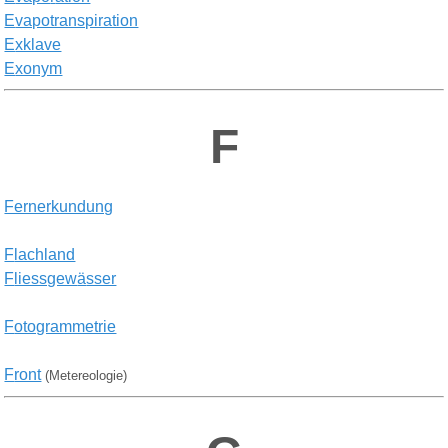
E
vapotranspiration
E
xklave
E
xonym
F
Fernerkundung
F
lachland
F
liessgew
ä
sser
F
otogrammetrie
F
ront
(Metereologie)