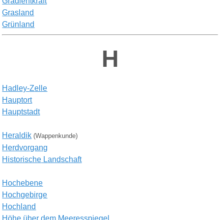
G
radientkraft
G
rasland
Grü
nland
H
H
adley-
Z
elle
H
auptort
H
auptstadt
Heraldik
(Wappenkunde)
H
erdvorgang
H
istorische
L
andschaft
Hochebene
Hochgebirge
Hochland
Höhe über dem Meeresspiegel