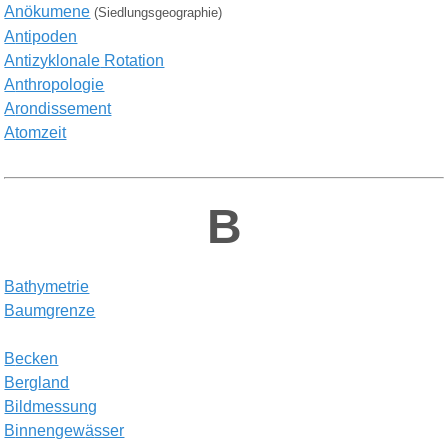
Anökumene
(Siedlungsgeographie
)
A
ntipoden
Antiz
yklonale
R
otation
A
nthropologie
A
rondissement
A
tomzeit
B
Bathymetrie
Baum
grenze
B
ecken
Berg
land
Bildmessung
B
innengew
ä
sser