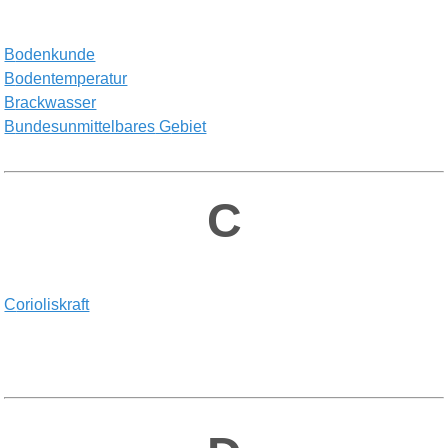
B
odenkunde
B
odentemperatur
B
rackwasser
B
undesunmittelbares
G
ebiet
C
C
orioliskraft