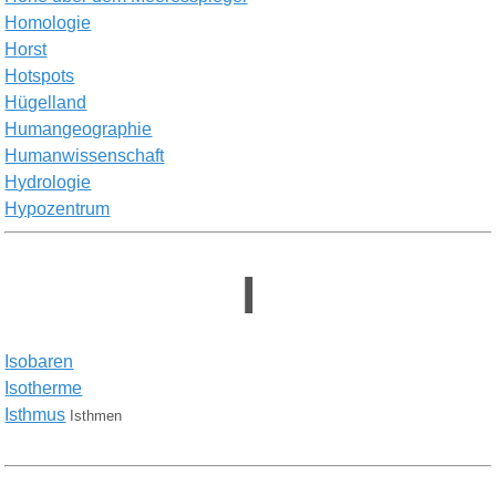
Homologie
H
orst
H
otspots
Hügelland
Humangeographie
Humanwissenschaft
H
ydrologie
H
ypozentrum
I
I
sobaren
I
sotherme
Isthmus
Isthmen