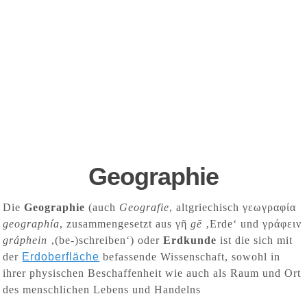
Geographie
Die
Geographie
(auch
Geografie
,
altgriechisch
γεωγραφία
geographía
, zusammengesetzt aus γῆ
gē
‚Erde‘ und γράφειν
gráphein
‚(be-)schreiben‘) oder
Erdkunde
ist die sich mit
der
Erdoberfläche
befassende Wissenschaft, sowohl in
ihrer physischen Beschaffenheit wie auch als Raum und Ort
des menschlichen Lebens und Handelns