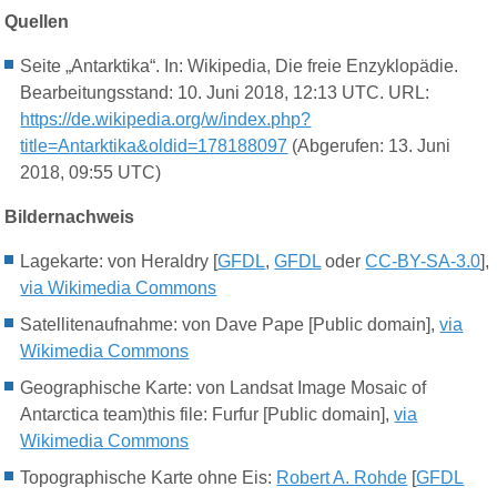
Quellen
Seite „Antarktika“. In: Wikipedia, Die freie Enzyklopädie.
Bearbeitungsstand: 10. Juni 2018, 12:13 UTC. URL:
https://de.wikipedia.org/w/index.php?
title=Antarktika&oldid=178188097
(Abgerufen: 13. Juni
2018, 09:55 UTC)
Bildernachweis
Lagekarte: von Heraldry [
GFDL
,
GFDL
oder
CC-BY-SA-3.0
],
via Wikimedia Commons
Satellitenaufnahme
: von Dave Pape [Public domain],
via
Wikimedia Commons
Geographische Karte: von Landsat Image Mosaic of
Antarctica team)this file: Furfur [Public domain],
via
Wikimedia Commons
Topographische Karte ohne Eis:
Robert A. Rohde
[
GFDL