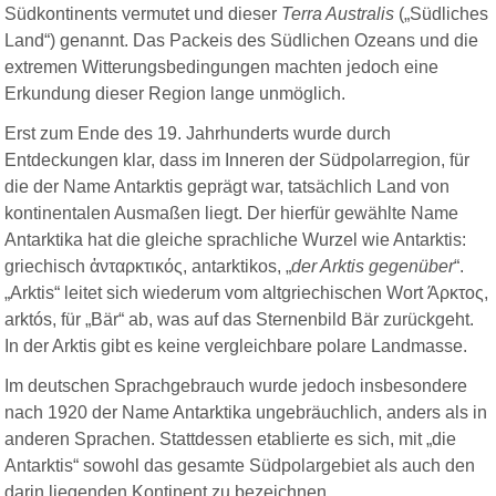
Südkontinents vermutet und dieser
Terra Australis
(„Südliches
Land“) genannt. Das Packeis des Südlichen Ozeans und die
extremen Witterungsbedingungen machten jedoch eine
Erkundung dieser Region lange unmöglich.
Erst zum Ende des 19. Jahrhunderts wurde durch
Entdeckungen klar, dass im Inneren der Südpolarregion, für
die der Name Antarktis geprägt war, tatsächlich Land von
kontinentalen Ausmaßen liegt. Der hierfür gewählte Name
Antarktika hat die gleiche sprachliche Wurzel wie Antarktis:
griechisch
ἀνταρκτικός
, antarktikos, „
der
Arktis
gegenüber
“.
„Arktis“ leitet sich wiederum vom altgriechischen Wort Άρκτος,
arktós, für „Bär“ ab, was auf das Sternenbild Bär zurückgeht.
In der Arktis gibt es keine vergleichbare polare Landmasse.
Im deutschen Sprachgebrauch wurde jedoch insbesondere
nach 1920 der Name Antarktika ungebräuchlich, anders als in
anderen Sprachen. Stattdessen etablierte es sich, mit „die
Antarktis“ sowohl das gesamte Südpolargebiet als auch den
darin liegenden Kontinent zu bezeichnen.