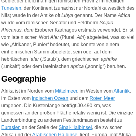
Gebiet der gleichnamigen römischen Provinz im heutigen
Tunesien
, der Kontinent (zunächst nur Nordafrika westlich des
Nils) wurde in der Antike oft
Libya
genannt. Der Name
Africa
wurde vom römischen Senator und Feldherrn
Scipio
Africanus,
dem
Eroberer Karthagos erstmals verwendet. Er ist
vom lateinischen Wort
Afer
(Plural:
Afri
) abgeleitet, was so viel
wie „Afrikaner, Punier“ bedeutet, und könnte von einem
einheimischen Stamm abgeleitet sein oder auf dem
hebräischen
ʿafar
(„Staub“), dem griechischen
aphrike
(„
unkalt“)
oder dem lateinischen
aprica
(„sonnig“)
beruhen.
Geographie
Afrika ist im Norden vom
Mittelmeer
, im Westen vom
Atlantik
,
im Osten vom
Indischen Ozean
und dem
Roten Meer
umgeben. Die Küstenlänge beträgt 30.490 km, was
gemessen an der großen Fläche relativ wenig ist. Die einzige
Landverbindung zu anderen Festlandmassen besteht zu
Eurasien
an der Stelle der
Sinai-Halbinsel
, die zwischen
Afrika und der
Arabischen Halbinsel
liegt. Europa liegt Afrika