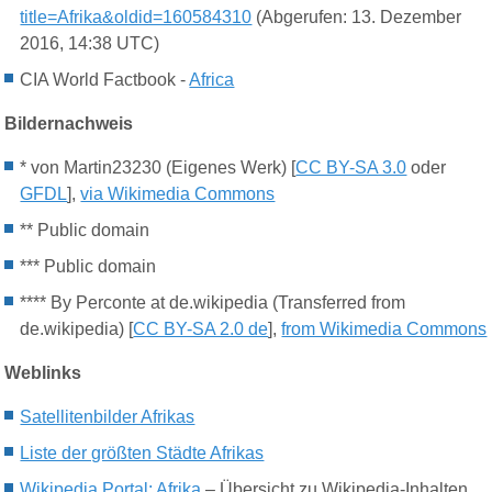
title=Afrika&oldid=160584310
(Abgerufen: 13. Dezember
2016, 14:38 UTC)
CIA World Factbook -
Africa
Bildernachweis
* von Martin23230 (Eigenes Werk) [
CC BY-SA 3.0
oder
GFDL
],
via Wikimedia Commons
** Public domain
*** Public domain
**** By Perconte at de.wikipedia (Transferred from
de.wikipedia) [
CC BY-SA 2.0 de
],
from Wikimedia Commons
Weblinks
Satellitenbilder Afrikas
Liste der größten Städte Afrikas
Wikipedia P
ortal: Afrika
– Übersicht zu Wikipedia-Inhalten