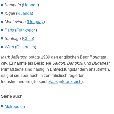
Kampala
(
Uganda
)
Kigali
(
Ruanda
)
Montevideo
(
Uruguay
)
Paris
(
Frankreich
)
Santiago
(
Chile
)
Wien
(
Österreich
)
Mark Jefferson
prägte
1939 den englischen Begriff
primate
city
. Er
nannte als Beispiele
Saigon
,
Bangkok
und
Budapest
.
Primatstädte sind häufig in Entwicklungsländern anzutreffen,
es gibt sie aber auch in zentralistisch regierten
Industrieländern
(Beispiel
Paris
in
Frankreich
)
.
Siehe auch
M
etropolen