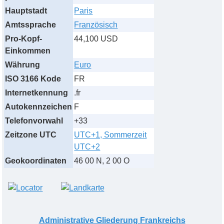
Hauptstadt
Paris
Amtssprache
Französisch
Pro-Kopf-
44,100 USD
Einkommen
Währung
Euro
ISO 3166 Kode
FR
Internetkennung
.fr
Autokennzeichen
F
Telefonvorwahl
+33
Zeitzone UTC
UTC+1, Sommerzeit
UTC+2
Geokoordinaten
46 00 N, 2 00 O
Administrative Gliederung Frankreichs