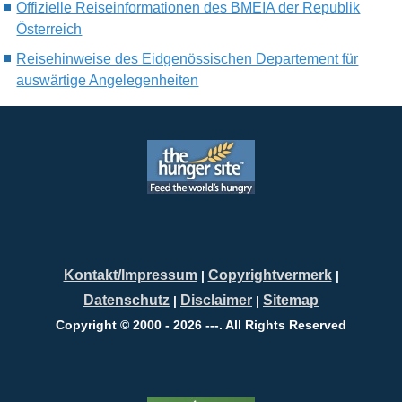
Offizielle Reiseinformationen des BMEIA der Republik
Österreich
Reisehinweise des Eidgenössischen Departement für
auswärtige Angelegenheiten
Kontakt/Impressum
Copyrightvermerk
|
|
Datenschutz
Disclaimer
Sitemap
|
|
Copyright © 2000 - 2026 ---. All Rights Reserved