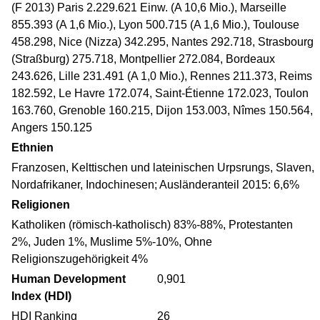
(F 2013) Paris 2.229.621 Einw. (A 10,6 Mio.), Marseille
855.393 (A 1,6 Mio.), Lyon 500.715 (A 1,6 Mio.), Toulouse
458.298, Nice (Nizza) 342.295, Nantes 292.718, Strasbourg
(Straßburg) 275.718, Montpellier 272.084, Bordeaux
243.626, Lille 231.491 (A 1,0 Mio.), Rennes 211.373, Reims
182.592, Le Havre 172.074, Saint-Étienne 172.023, Toulon
163.760, Grenoble 160.215, Dijon 153.003, Nîmes 150.564,
Angers 150.125
Ethnien
Franzosen, Kelttischen und lateinischen Urpsrungs, Slaven,
Nordafrikaner, Indochinesen; Ausländeranteil 2015: 6,6%
Religionen
Katholiken (römisch-katholisch) 83%-88%, Protestanten
2%, Juden 1%, Muslime 5%-10%, Ohne
Religionszugehörigkeit 4%
Human Development
0,901
Index (HDI)
HDI Ranking
26