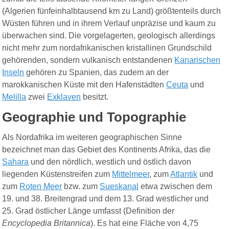
(Algerien fünfeinhalbtausend km zu Land) größtenteils durch
Wüsten führen und in ihrem Verlauf unpräzise und kaum zu
überwachen sind. Die vorgelagerten, geologisch allerdings
nicht mehr zum nordafrikanischen kristallinen Grundschild
gehörenden,
sondern vulkanisch entstandenen
Kanarischen
Inseln
gehören zu Spanien, das zudem an der
marokkanischen Küste mit den Hafenstädten
Ceuta
und
Melilla
zwei
Exklaven
besitzt.
Geographie und Topographie
Als Nordafrika im weiteren geographischen Sinne
bezeichnet man das Gebiet des Kontinents Afrika, das die
Sahara
und den nördlich, westlich und östlich davon
liegenden Küstenstreifen zum
Mittelmeer
, zum
Atlantik
und
zum
Roten Meer
bzw. zum
Sue
sk
anal
etwa zwischen dem
19. und 38. Breitengrad und dem 13. Grad westlicher und
25. Grad östlicher Länge umfasst (Definition der
Encyclopedia Britannica
). Es hat eine Fläche von 4,75