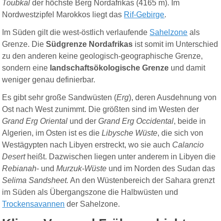
Toubkal
der höchste Berg Nordafrikas (4165 m).
I
m
Nordwestzipfel Marokkos
liegt das
Rif-Gebirge
.
Im Süden gilt die west-östlich verlaufende
Sahelzone
als
Grenze. Die
Südgrenze Nordafrikas
ist somit im Unterschied
zu den anderen keine geologisch-geographische Grenze,
sondern eine
landschaftsökologische
Grenze
und damit
weniger genau definierbar.
Es gibt sehr große Sandwüsten (
Erg
), deren Ausdehnung von
Ost nach West zunimmt. Die größten sind im Westen der
Grand Erg Oriental
und der
Grand Erg Occidental
, beide in
Algerien, im Osten ist es die
Libysche Wüste
, die sich von
Westägypten nach Libyen erstreckt, wo sie auch
Calancio
Desert
heißt. Dazwischen liegen unter anderem in Libyen die
Rebianah
- und
Murzuk-Wüste
und im Norden des Sudan das
Selima Sandsheet.
An den Wüstenbereich der Sahara grenzt
im Süden als Übergangszone die Halbwüsten und
Trockensavannen
der Sahelzone.