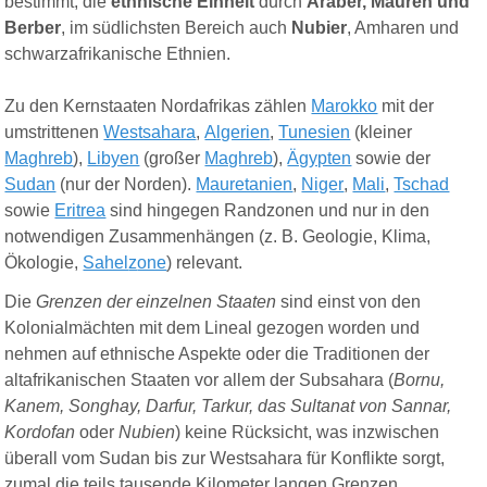
bestimmt, die
ethnische
Einheit
durch
Araber, Mauren und
Berber
, im südlichsten Bereich auch
Nubier
, Amharen und
schwarzafrikanische Ethnien.
Zu den Kernstaaten Nordafrikas zählen
Marokko
mit der
umstrittenen
Westsahara
,
Algerien
,
Tunesien
(kleiner
Maghreb
),
Libyen
(großer
Maghreb
),
Ägypten
sowie der
Sudan
(nur der Norden).
Mauretanien
,
Niger
,
Mali
,
Tschad
sowie
Eritrea
sind hingegen Randzonen und nur in den
notwendigen Zusammenhängen (z. B. Geologie, Klima,
Ökologie,
Sahel
z
one
) relevant.
Die
Grenzen der einzelnen Staaten
sind einst von den
Kolonialmächten mit dem Lineal gezogen worden und
nehmen auf ethnische Aspekte oder die Traditionen der
altafrikanischen Staaten vor allem der Subsahara (
Bornu,
Kanem, Songhay, Darfur, Tarkur, das Sultanat von Sannar,
Kordofan
oder
Nubien
) keine Rücksicht, was inzwischen
überall vom Sudan bis zur Westsahara für Konflikte sorgt,
zumal die teils tausende Kilometer langen Grenzen