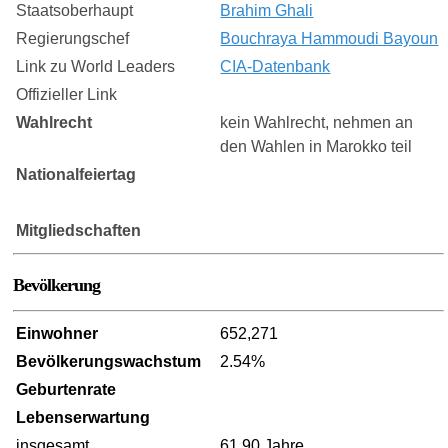
Staatsoberhaupt
Brahim Ghali
Regierungschef
Bouchraya Hammoudi Bayoun
Link zu World Leaders
CIA-Datenbank
Offizieller Link
Wahlrecht
kein Wahlrecht, nehmen an
den Wahlen in Marokko teil
Nationalfeiertag
Mitgliedschaften
Bevölkerung
Einwohner
652,271
Bevölkerungswachstum
2.54%
Geburtenrate
Lebenserwartung
insgesamt
61.90 Jahre