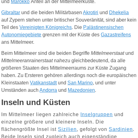
und
Marokko
Anteil an der Mittelmeerküste.
Gibraltar
und die beiden Militärbasen
Akrotiri
und
Dhekelia
auf Zypern stehen unter britischer Souveränität, sind aber kein
Teil des
Vereinigten Königreichs
. Die
Palästinensischen
Autonomiegebiete
grenzen mit der Küste des
Gazastreifens
ans Mittelmeer.
Beim Mittelmeer sind die beiden Begriffe
Mittelmeerstaat
und
Mittelmeeranrainerstaat
nahezu gleichbedeutend, da alle
größeren Staaten des Mittelmeerraums zur Küste Zugang
haben. Zu Ersteren gehören allerdings noch die europäischen
Kleinstaaten
Vatikanstadt
und
San Marino
, und unter
Umständen auch
Andorra
und
Mazedonien
.
Inseln und Küsten
Im Mittelmeer liegen zahlreiche
Inselgruppen
und
einzelne größere und kleinere Inseln. Die
flächengrößte Insel ist
Sizilien
, gefolgt von
Sardinien
.
Beide Inseln sind zugleich auch eigenständige