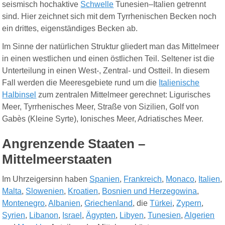
seismisch hochaktive
Schwelle
Tunesien–Italien getrennt
sind. Hier zeichnet sich mit dem Tyrrhenischen Becken noch
ein drittes, eigenständiges Becken ab.
Im Sinne der natürlichen Struktur gliedert man das Mittelmeer
in einen westlichen und einen östlichen Teil
. Seltener ist die
Unterteilung in einen West-, Zentral- und Ostteil. In diesem
Fall werden die Meeresgebiete rund um die
Italienische
Halbinsel
zum zentralen Mittelmeer gerechnet: Ligurisches
Meer, Tyrrhenisches Meer, Straße von Sizilien, Golf von
Gabès (Kleine Syrte), Ionisches Meer, Adriatisches Meer.
Angrenzende Staaten –
Mittelmeerstaaten
Im Uhrzeigersinn haben
Spanien
,
Frankreich
,
Monaco
,
Italien
,
Malta
,
Slowenien
,
Kroatien
,
Bosnien und Herzegowina
,
Montenegro
,
Albanien
,
Griechenland
, die
Türkei
,
Zypern
,
Syrien
,
Libanon
,
Israel
,
Ägypten
,
Libyen
,
Tunesien
,
Algerien