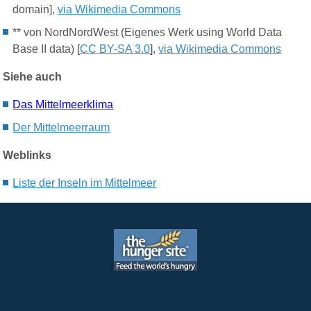
domain],
via Wikimedia Commons
** von NordNordWest (Eigenes Werk using World Data
Base II data) [
CC BY-SA 3.0
],
via Wikimedia Commons
Siehe auch
Das M
ittelmeerklima
Der M
ittelmeerraum
Weblinks
Liste der Inseln im Mittelmeer