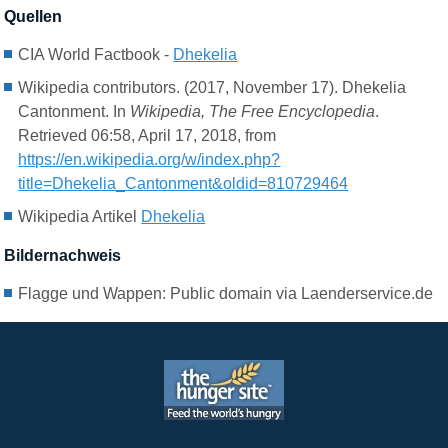
Quellen
CIA World Factbook -
Dhekelia
Wikipedia contributors. (2017, November 17). Dhekelia
Cantonment. In
Wikipedia, The Free Encyclopedia
.
Retrieved 06:58, April 17, 2018, from
https://en.wikipedia.org/w/index.php?
title=Dhekelia_Cantonment&oldid=810729464
Wikipedia Artikel
Dhekelia
Bildernachweis
Flagge und Wappen: Public domain via Laenderservice.de