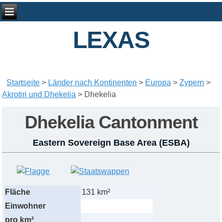
LEXAS
Startseite
>
Länder nach Kontinenten
>
Europa
>
Zypern
>
Akrotiri und Dhekelia
>
Dhekelia
Dhekelia Cantonment
Eastern Sovereign Base Area (ESBA)
Fläche
131 km²
Einwohner
pro km²