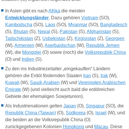
In Asien gibt es nach
Afrika
die meisten
Entwicklungsländer
. Dazu gehören
Vietnam
(SO),
Kambodscha
(SO),
Laos
(SO),
Myanmar
(SO),
Bangladesch
(S),
Bhutan
(S),
Nepal
(S),
Pakistan
(S),
Afghanistan
(S),
Tadschikistan
(Z),
Usbekistan
(Z),
Kirgisistan
(Z),
Georgien
(W),
Armenien
(W),
Aserbaidschan
(W),
Republik Jemen
(W), die
Mongolei
(O) sowie (noch) die
Volksrepublik China
(O) und
Indien
(S).
Zu den ins Industriezeitalter „eingekauften“ Ländern
gehören die Erdöl fördernden Staaten
Iran
(S),
Irak
(W),
Kuwait
(W),
Saudi-Arabien
(W) und
Vereinigten Arabischen
Emirate
(W) (und vielleicht auch bald die erdölreichen
Gebiete der ehemaligen Sowjetunion).
Als Industrienationen gelten
Japan
(O),
Singapur
(SO), die
Republik China (Taiwan)
(O),
Südkorea
(O),
Israel
(W), und
die beiden an die Volksrepublik China (O)
zurückgegebenen Kolonien
Hongkong
und
Macau
. Diese