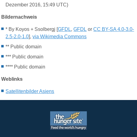
Dezember 2016, 15:49 UTC)
Bildernachweis
* By Koyos + Ssolbergj [
GFDL
,
GFDL
or
CC BY-SA 4.0-3.0-
2.5-2.0-1.0
],
via Wikimedia Commons
** Public domain
*** Public domain
****
Public domain
Weblinks
Satellitenbilder Asiens