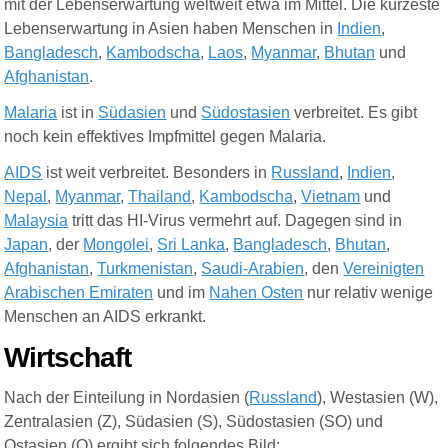
mit der Lebenserwartung weltweit etwa im Mittel. Die kürzeste
Lebenserwartung in Asien haben Menschen in
Indien
,
Bangladesch
,
Kambodscha
,
Laos
,
Myanmar
,
Bhutan
und
Afghanistan
.
Malaria
ist in
Südasien
und
Südostasien
verbreitet. Es gibt
noch kein effektives Impfmittel gegen Malaria.
AIDS
ist weit verbreitet. Besonders in
Russland
,
Indien
,
Nepal
,
Myanmar
,
Thailand
,
Kambodscha
,
Vietnam
und
Malaysia
tritt das HI-Virus vermehrt auf. Dagegen sind in
Japan
, der
Mongolei
,
Sri Lanka
,
Bangladesch
,
Bhutan
,
Afghanistan
,
Turkmenistan
,
Saudi-Arabien
, den
Vereinigten
Arabischen Emiraten
und im
Nahen Osten
nur relativ wenige
Menschen an AIDS erkrankt.
Wirtschaft
Nach der Einteilung in Nordasien (
Russland
), Westasien (W),
Zentralasien (Z), Südasien (S), Südostasien (SO) und
Ostasien (O) ergibt sich folgendes Bild: