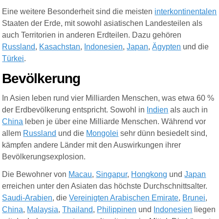
Eine weitere Besonderheit sind die meisten
interkontinentalen
Staaten der Erde, mit sowohl asiatischen Landesteilen als
auch Territorien in anderen Erdteilen. Dazu gehören
Russland
,
Kasachstan
,
Indonesien
,
Japan
,
Ägypten
und die
Türkei
.
Bevölkerung
In Asien leben rund vier Milliarden Menschen, was etwa 60 %
der Erdbevölkerung entspricht. Sowohl in
Indien
als auch in
China
leben je über eine Milliarde Menschen. Während vor
allem
Russland
und die
Mongolei
sehr dünn besiedelt sind,
kämpfen andere Länder mit den Auswirkungen ihrer
Bevölkerungsexplosion.
Die Bewohner von
Macau
,
Singapur
,
Hongkong
und
Japan
erreichen unter den Asiaten das höchste Durchschnittsalter.
Saudi-Arabien
, die
Vereinigten Arabischen Emirate
,
Brunei
,
China
,
Malaysia
,
Thailand
,
Philippinen
und
Indonesien
liegen