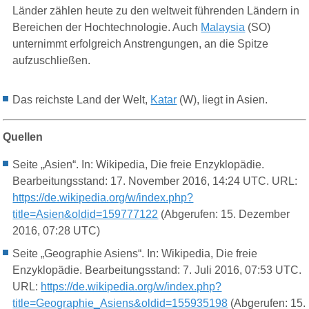
Länder zählen heute zu den weltweit führenden Ländern in
Bereichen der
Hochtechnologie
. Auch
Malaysia
(SO)
unternimmt erfolgreich Anstrengungen, an die Spitze
aufzuschließen.
Das reichste Land der Welt,
Katar
(W), liegt in Asien.
Quellen
Seite „
Asien“. In: Wikipedia, Die
freie
Enzyklopädie.
Bearbeitungsstand: 17. November 2016, 14:24 UTC. URL:
https://de.wikipedia.org/w/index.php?
title=Asien&oldid=159777122
(
Abgerufen: 15.
Dezember
2016, 07:28 UTC)
Seite „Geographie Asiens“. In: Wikipedia, Die freie
Enzyklopädie. Bearbeitungsstand: 7. Juli 2016, 07:53 UTC.
URL:
https://de.wikipedia.org/w/index.php?
title=Geographie_Asiens&oldid=155935198
(Abgerufen: 15.