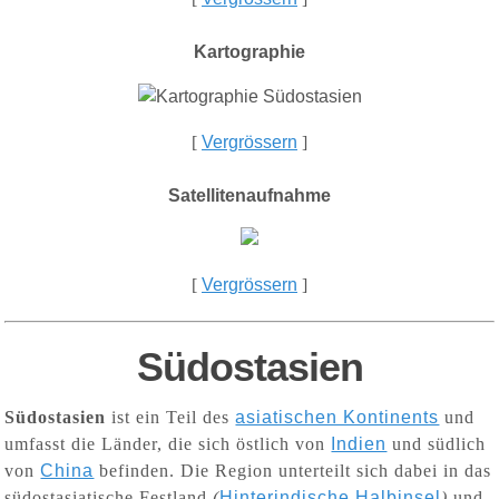
Kartographie
[
Vergrössern
]
Satellitenaufnahme
[
Vergrössern
]
Südostasien
Südostasien
ist ein Teil des
asiatischen Kontinents
und
umfasst die Länder, die sich östlich von
Indien
und südlich
von
China
befinden. Die Region unterteilt sich dabei in das
südostasiatische Festland
(
Hinterindische Halbinsel
)
und