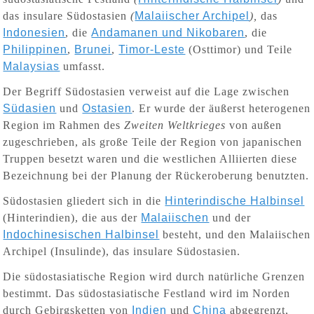
das insulare Südostasien
(
Malaiischer Archipel
),
das
Indonesien
, die
Andamanen und Nikobaren
, die
Philippinen
,
Brunei
,
T
imo
r-Leste
(
Osttimor
)
und Teile
Malaysias
umfasst.
Der Begriff Südostasien verweist auf die Lage zwischen
Südasien
und
Ostasien
. Er wurde der äußerst heterogenen
Region im Rahmen des
Zweiten Weltkrieges
von außen
zugeschrieben, als große Teile der Region von japanischen
Truppen besetzt waren und die westlichen Alliierten diese
Bezeichnung bei der Planung der Rückeroberung benutzten.
Südostasien gliedert sich in die
Hinterindische Halbinsel
(Hinterindien), die aus der
Malaiischen
und der
Indochinesischen Halbinsel
besteht, und den Malaiischen
Archipel (Insulinde), das insulare Südostasien.
Die südostasiatische Region wird durch natürliche Grenzen
bestimmt. Das südostasiatische Festland wird im Norden
durch Gebirgsketten von
Indien
und
China
abgegrenzt,