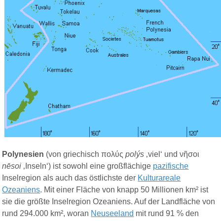
Polynesien
(von griechisch
πολύς
polýs
‚viel‘ und
νῆσοι
nēsoi
‚Inseln‘) ist sowohl eine großflächige
pazifische
Inselregion als auch das östlichste der
Kulturareale
Ozeaniens
. Mit einer Fläche von knapp 50 Millionen km² ist
sie die größte Inselregion Ozeaniens. Auf der Landfläche von
rund 294.000 km², woran
Neuseeland
mit rund 91 % den