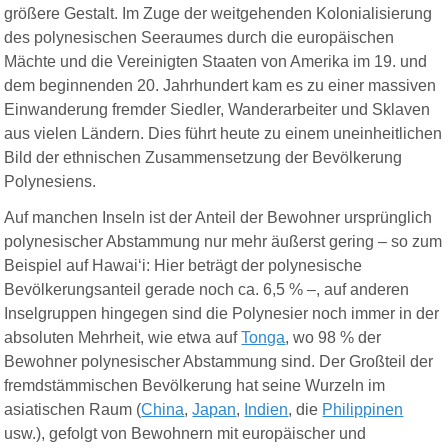
größere Gestalt. Im Zuge der weitgehenden Kolonialisierung
des polynesischen Seeraumes durch die europäischen
Mächte und die Vereinigten Staaten von Amerika im 19. und
dem beginnenden 20. Jahrhundert kam es zu einer massiven
Einwanderung fremder Siedler, Wanderarbeiter und Sklaven
aus vielen Ländern. Dies führt heute zu einem uneinheitlichen
Bild der ethnischen Zusammensetzung der Bevölkerung
Polynesiens.
Auf manchen Inseln ist der Anteil der Bewohner ursprünglich
polynesischer Abstammung nur mehr äußerst gering – so zum
Beispiel auf Hawaiʻi: Hier beträgt der polynesische
Bevölkerungsanteil gerade noch ca. 6,5 % –, auf anderen
Inselgruppen hingegen sind die Polynesier noch immer in der
absoluten Mehrheit, wie etwa auf
Tonga
, wo 98 % der
Bewohner polynesischer Abstammung sind. Der Großteil der
fremdstämmischen Bevölkerung hat seine Wurzeln im
asiatischen Raum (
China
,
Japan
,
Indien
, die
Philippinen
usw.), gefolgt von Bewohnern mit europäischer und