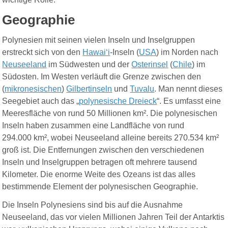
Geographie
Polynesien mit seinen vielen Inseln und Inselgruppen
erstreckt sich von den
Hawaiʻi
-Inseln (
USA
) im Norden nach
Neuseeland
im Südwesten und der
Osterinsel
(
Chile
) im
Südosten. Im Westen verläuft die Grenze zwischen den
(
mikronesischen
)
Gilbertinseln
und
Tuvalu
. Man nennt dieses
Seegebiet auch das „
polynesische Dreieck
“. Es umfasst eine
Meeresfläche von rund 50 Millionen km². Die polynesischen
Inseln haben zusammen eine Landfläche von rund
294.000 km², wobei Neuseeland alleine bereits 270.534 km²
groß ist. Die Entfernungen zwischen den verschiedenen
Inseln und Inselgruppen betragen oft mehrere tausend
Kilometer. Die enorme Weite des Ozeans ist das alles
bestimmende Element der polynesischen Geographie.
Die Inseln Polynesiens sind bis auf die Ausnahme
Neuseeland, das vor vielen Millionen Jahren Teil der Antarktis