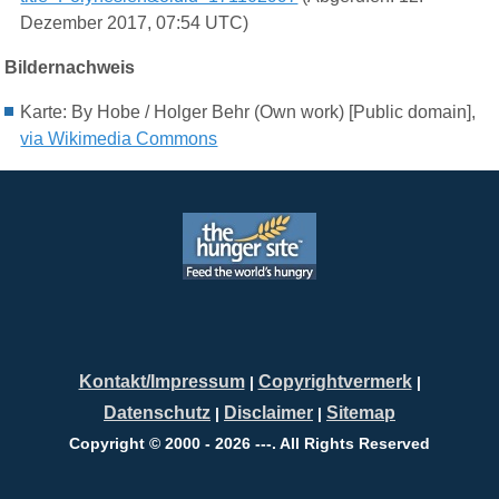
Dezember 2017, 07:54 UTC)
Bildernachweis
Karte:
By Hobe / Holger Behr (Own work) [Public domain],
via Wikimedia Commons
Kontakt/Impressum
Copyrightvermerk
|
|
Datenschutz
Disclaimer
Sitemap
|
|
Copyright © 2000 - 2026 ---. All Rights Reserved