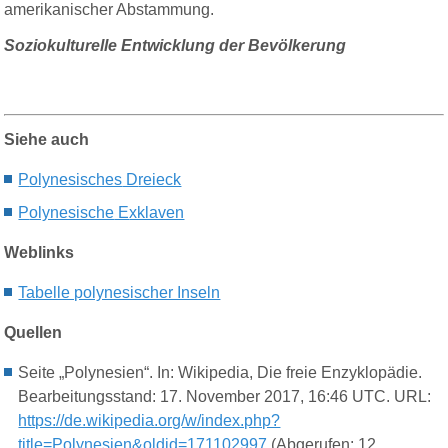
amerikanischer Abstammung.
Soziokulturelle Entwicklung der Bevölkerung
Siehe auch
P
olynesisches
D
reieck
P
olynesische
E
xklaven
Weblinks
Tabelle polynesischer Inseln
Quellen
Seite „Polynesien“. In: Wikipedia, Die freie Enzyklopädie.
Bearbeitungsstand: 17. November 2017, 16:46 UTC. URL:
https://de.wikipedia.org/w/index.php?
title=Polynesien&oldid=171102997
(Abgerufen: 12.