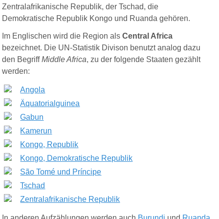
Zentralafrikanische Republik, der Tschad, die
Demokratische Republik Kongo und Ruanda gehören.
Im Englischen wird die Region als
Central Africa
bezeichnet. Die UN-Statistik Divison benutzt analog dazu
den Begriff
Middle Africa
, zu der folgende
Staaten
gezählt
werden
:
Angola
Äquatorialguinea
Gabun
Kamerun
Kongo, Republik
Kongo, Demokratische Republik
São Tomé und Príncipe
Tschad
Zentralafrikanische Republik
In anderen Aufzählungen werden auch
Burundi
und
Ruanda