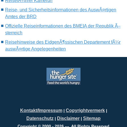
ReisefÃ¼hrer Kamerun
Reise- und Sicherheitsinformationen des AuswÃ¤rtigen
Amtes der BRD
Offizielle Reiseinformationen des BMEIA der Republik Ã–
sterreich
Reisehinweise des EidgenÃ¶ssischen Departement fÃ¼r
auswÃ¤rtige Angelegenheiten
Kontakt/Impressum
Copyrightvermerk
|
|
Datenschutz
Disclaimer
Sitemap
|
|
Copyright © 2000 - 2026 ---. All Rights Reserved