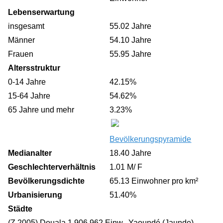
Lebenserwartung
insgesamt
55.02 Jahre
Männer
54.10 Jahre
Frauen
55.95 Jahre
Altersstruktur
0-14 Jahre
42.15%
15-64 Jahre
54.62%
65 Jahre und mehr
3.23%
Bevölkerungspyramide
Medianalter
18.40 Jahre
Geschlechterverhältnis
1.01 M/ F
Bevölkerungsdichte
65.13 Einwohner pro km²
Urbanisierung
51.40%
Städte
(Z 2005) Douala 1.906.962 Einw., Yaoundé (Jaunde)