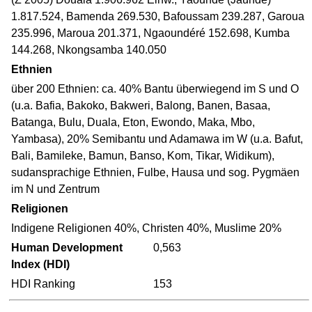
1.817.524, Bamenda 269.530, Bafoussam 239.287, Garoua
235.996, Maroua 201.371, Ngaoundéré 152.698, Kumba
144.268, Nkongsamba 140.050
Ethnien
über 200 Ethnien: ca. 40% Bantu überwiegend im S und O
(u.a. Bafia, Bakoko, Bakweri, Balong, Banen, Basaa,
Batanga, Bulu, Duala, Eton, Ewondo, Maka, Mbo,
Yambasa), 20% Semibantu und Adamawa im W (u.a. Bafut,
Bali, Bamileke, Bamun, Banso, Kom, Tikar, Widikum),
sudansprachige Ethnien, Fulbe, Hausa und sog. Pygmäen
im N und Zentrum
Religionen
Indigene Religionen 40%, Christen 40%, Muslime 20%
Human Development
0,563
Index (HDI)
HDI Ranking
153