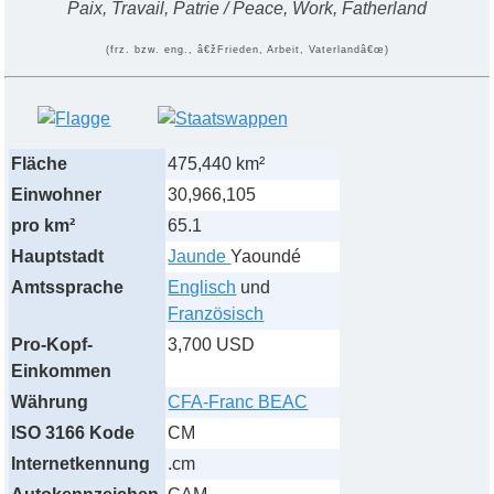
Paix, Travail, Patrie / Peace, Work, Fatherland
(frz. bzw. eng., â€žFrieden, Arbeit, Vaterlandâ€œ)
Fläche
475,440 km²
Einwohner
30,966,105
pro km²
65.1
Hauptstadt
Jaunde
Yaoundé
Amtssprache
Englisch
und
Französisch
Pro-Kopf-
3,700 USD
Einkommen
Währung
CFA-Franc BEAC
ISO 3166 Kode
CM
Internetkennung
.cm