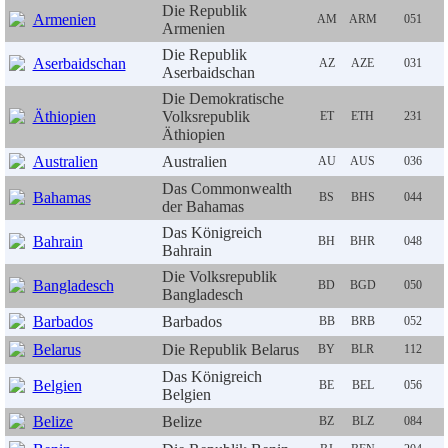
Die Republik
Armenien
AM
ARM
051
Armenien
Die Republik
Aserbaidschan
AZ
AZE
031
Aserbaidschan
Die Demokratische
Äthiopien
Volksrepublik
ET
ETH
231
Äthiopien
Australien
Australien
AU
AUS
036
Das Commonwealth
Bahamas
BS
BHS
044
der Bahamas
Das Königreich
Bahrain
BH
BHR
048
Bahrain
Die Volksrepublik
Bangladesch
BD
BGD
050
Bangladesch
Barbados
Barbados
BB
BRB
052
Belarus
Die Republik Belarus
BY
BLR
112
Das Königreich
Belgien
BE
BEL
056
Belgien
Belize
Belize
BZ
BLZ
084