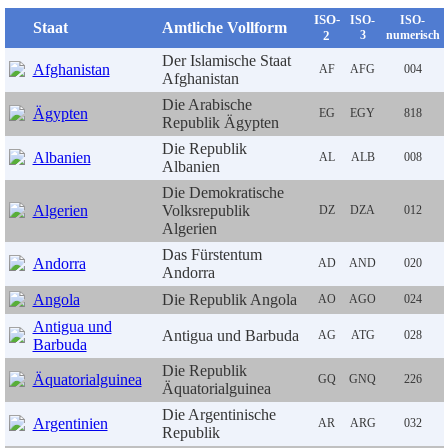
ISO-
ISO-
ISO-
Staat
Amtliche Vollform
2
3
numerisch
Der Islamische Staat
Afghanistan
AF
AFG
004
Afghanistan
Die Arabische
Ägypten
EG
EGY
818
Republik Ägypten
Die Republik
Albanien
AL
ALB
008
Albanien
Die Demokratische
Algerien
Volksrepublik
DZ
DZA
012
Algerien
Das Fürstentum
Andorra
AD
AND
020
Andorra
Angola
Die Republik Angola
AO
AGO
024
Antigua und
Antigua und Barbuda
AG
ATG
028
Barbuda
Die Republik
Äquatorialguinea
GQ
GNQ
226
Äquatorialguinea
Die Argentinische
Argentinien
AR
ARG
032
Republik