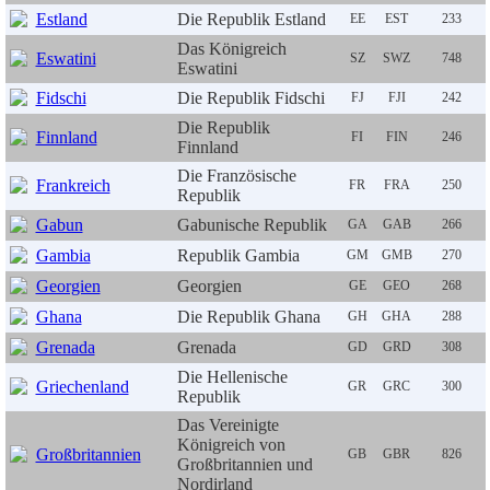
Estland
Die Republik Estland
EE
EST
233
Das Königreich
Eswatini
SZ
SWZ
748
Eswatini
Fidschi
Die Republik Fidschi
FJ
FJI
242
Die Republik
Finnland
FI
FIN
246
Finnland
Die Französische
Frankreich
FR
FRA
250
Republik
Gabun
Gabunische Republik
GA
GAB
266
Gambia
Republik Gambia
GM
GMB
270
Georgien
Georgien
GE
GEO
268
Ghana
Die Republik Ghana
GH
GHA
288
Grenada
Grenada
GD
GRD
308
Die Hellenische
Griechenland
GR
GRC
300
Republik
Das Vereinigte
Königreich von
Großbritannien
GB
GBR
826
Großbritannien und
Nordirland