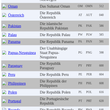
Oman
Das Sultanat Oman
OM
OMN
512
Die Republik
Österreich
AT
AUT
040
Österreich
Die islamische
Pakistan
PK
PAK
586
Republik Pakistan
Palau
Die Republik Palau
PW
PLW
585
Panama
Die Republik Panama
PA
PAN
591
Der Unabhängige
Papua-Neuguinea
Staat Papua-
PG
PNG
598
Neuguinea
Die Republik
Paraguay
PY
PRY
600
Paraguay
Peru
Die Republik Peru
PE
PER
604
Die Republik der
Philippinen
PH
PHL
608
Philippinen
Polen
Die Republik Polen
PL
POL
616
Die Portugiesische
Portugal
PT
PRT
620
Republik
Ruanda
Die Republik Ruanda
RW
RWA
646