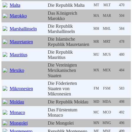
Malta
Die Republik Malta
MT
MLT
470
Das Königreich
Marokko
MA
MAR
504
Marokko
Die Republik
Marshallinseln
MH
MHL
584
Marshallinseln
Die Islamische
Mauretanien
MR
MRT
478
Republik Mauretanien
Die Republik
Mauritius
MU
MUS
480
Mauritius
Die Vereinigten
Mexiko
Mexikanischen
MX
MEX
484
Staaten
Die Föderierten
Mikronesien
Staaten von
FM
FSM
583
Mikronesien
Moldau
Die Republik Moldau
MD
MDA
498
Das Fürstentum
Monaco
MC
MCO
492
Monaco
Mongolei
Die Mongolei
MN
MNG
496
Montenegro
Republik Montenego
ME
MNE
499