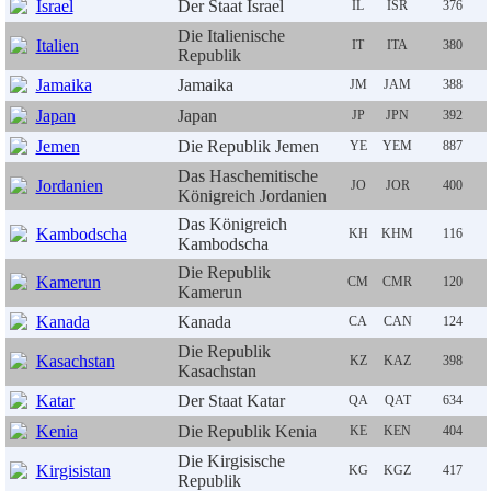
Israel
Der Staat Israel
IL
ISR
376
Die Italienische
Italien
IT
ITA
380
Republik
Jamaika
Jamaika
JM
JAM
388
Japan
Japan
JP
JPN
392
Jemen
Die Republik Jemen
YE
YEM
887
Das Haschemitische
Jordanien
JO
JOR
400
Königreich Jordanien
Das Königreich
Kambodscha
KH
KHM
116
Kambodscha
Die Republik
Kamerun
CM
CMR
120
Kamerun
Kanada
Kanada
CA
CAN
124
Die Republik
Kasachstan
KZ
KAZ
398
Kasachstan
Katar
Der Staat Katar
QA
QAT
634
Kenia
Die Republik Kenia
KE
KEN
404
Die Kirgisische
Kirgisistan
KG
KGZ
417
Republik