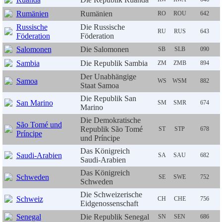
Rumänien
Rumänien
RO
ROU
642
Russische
Die Russische
RU
RUS
643
Föderation
Föderation
Salomonen
Die Salomonen
SB
SLB
090
Sambia
Die Republik Sambia
ZM
ZMB
894
Der Unabhängige
Samoa
WS
WSM
882
Staat Samoa
Die Republik San
San Marino
SM
SMR
674
Marino
Die Demokratische
São Tomé und
Republik São Tomé
ST
STP
678
Príncipe
und Príncipe
Das Königreich
Saudi-Arabien
SA
SAU
682
Saudi-Arabien
Das Königreich
Schweden
SE
SWE
752
Schweden
Die Schweizerische
Schweiz
CH
CHE
756
Eidgenossenschaft
Senegal
Die Republik Senegal
SN
SEN
686