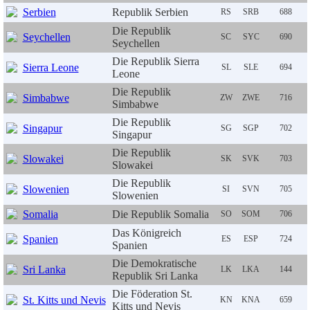
Serbien
Republik Serbien
RS
SRB
688
Die Republik
Seychellen
SC
SYC
690
Seychellen
Die Republik Sierra
Sierra Leone
SL
SLE
694
Leone
Die Republik
Simbabwe
ZW
ZWE
716
Simbabwe
Die Republik
Singapur
SG
SGP
702
Singapur
Die Republik
Slowakei
SK
SVK
703
Slowakei
Die Republik
Slowenien
SI
SVN
705
Slowenien
Somalia
Die Republik Somalia
SO
SOM
706
Das Königreich
Spanien
ES
ESP
724
Spanien
Die Demokratische
Sri Lanka
LK
LKA
144
Republik Sri Lanka
Die Föderation St.
St. Kitts und Nevis
KN
KNA
659
Kitts und Nevis