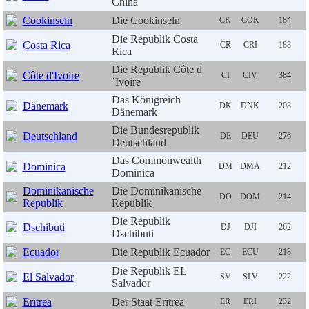
China
Cookinseln
Die Cookinseln
CK
COK
184
Die Republik Costa
Costa Rica
CR
CRI
188
Rica
Die Republik Côte d
Côte d'Ivoire
CI
CIV
384
´Ivoire
Das Königreich
Dänemark
DK
DNK
208
Dänemark
Die Bundesrepublik
Deutschland
DE
DEU
276
Deutschland
Das Commonwealth
Dominica
DM
DMA
212
Dominica
Dominikanische
Die Dominikanische
DO
DOM
214
Republik
Republik
Die Republik
Dschibuti
DJ
DJI
262
Dschibuti
Ecuador
Die Republik Ecuador
EC
ECU
218
Die Republik EL
El Salvador
SV
SLV
222
Salvador
Eritrea
Der Staat Eritrea
ER
ERI
232