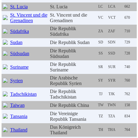
St. Lucia
St. Lucia
LC
LCA
662
St. Vincent und die
St. Vincent und die
VC
VCT
670
Grenadinen
Grenadinen
Die Republik
Südafrika
ZA
ZAF
710
Südafrika
Sudan
Die Republik Sudan
SD
SDN
729
Die Republik
Südsudan
SS
SSD
728
Südsudan
Die Republik
Suriname
SR
SUR
740
Suriname
Die Arabische
Syrien
SY
SYR
760
Republik Syrien
Die Republik
Tadschikistan
TJ
TJK
762
Tadschikistan
Taiwan
Die Republik China
TW
TWN
158
Die Vereinigte
Tansania
TZ
TZA
834
Republik Tansania
Das Königreich
Thailand
TH
THA
764
Thailand