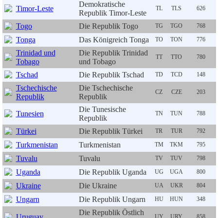
Demokratische
Timor-Leste
TL
TLS
626
Republik Timor-Leste
Togo
Die Republik Togo
TG
TGO
768
Tonga
Das Königreich Tonga
TO
TON
776
Trinidad und
Die Republik Trinidad
TT
TTO
780
Tobago
und Tobago
Tschad
Die Republik Tschad
TD
TCD
148
Tschechische
Die Tschechische
CZ
CZE
203
Republik
Republik
Die Tunesische
Tunesien
TN
TUN
788
Republik
Türkei
Die Republik Türkei
TR
TUR
792
Turkmenistan
Turkmenistan
TM
TKM
795
Tuvalu
Tuvalu
TV
TUV
798
Uganda
Die Republik Uganda
UG
UGA
800
Ukraine
Die Ukraine
UA
UKR
804
Ungarn
Die Republik Ungarn
HU
HUN
348
Die Republik Östlich
Uruguay
UY
URY
858