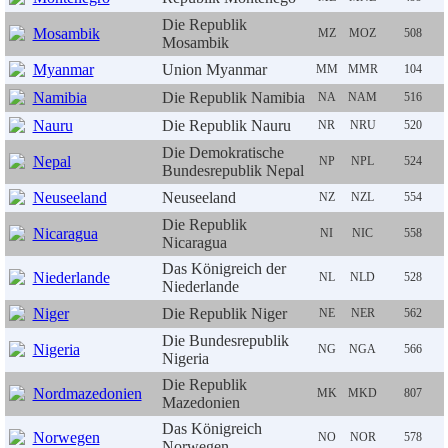
Die Republik
Mosambik
MZ
MOZ
508
Mosambik
Myanmar
Union Myanmar
MM
MMR
104
Namibia
Die Republik Namibia
NA
NAM
516
Nauru
Die Republik Nauru
NR
NRU
520
Die Demokratische
Nepal
NP
NPL
524
Bundesrepublik Nepal
Neuseeland
Neuseeland
NZ
NZL
554
Die Republik
Nicaragua
NI
NIC
558
Nicaragua
Das Königreich der
Niederlande
NL
NLD
528
Niederlande
Niger
Die Republik Niger
NE
NER
562
Die Bundesrepublik
Nigeria
NG
NGA
566
Nigeria
Die Republik
Nordmazedonien
MK
MKD
807
Mazedonien
Das Königreich
Norwegen
NO
NOR
578
Norwegen