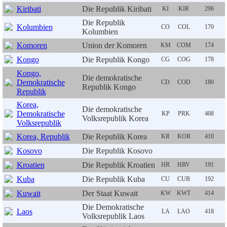
Kiribati
Die Republik Kiribati
KI
KIR
296
Die Republik
Kolumbien
CO
COL
170
Kolumbien
Komoren
Union der Komoren
KM
COM
174
Kongo
Die Republik Kongo
CG
COG
178
Kongo,
Die demokratische
Demokratische
CD
COD
180
Republik Kongo
Republik
Korea,
Die demokratische
Demokratische
KP
PRK
408
Volksrepublik Korea
Volksrepublik
Korea, Republik
Die Republik Korea
KR
KOR
410
Kosovo
Die Republik Kosovo
Kroatien
Die Republik Kroatien
HR
HRV
191
Kuba
Die Republik Kuba
CU
CUB
192
Kuwait
Der Staat Kuwait
KW
KWT
414
Die Demokratische
Laos
LA
LAO
418
Volksrepublik Laos