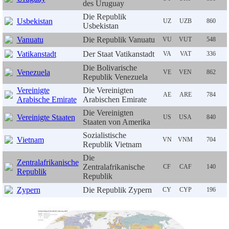
des Uruguay
Die Republik
Usbekistan
UZ
UZB
860
Usbekistan
Vanuatu
Die Republik Vanuatu
VU
VUT
548
Vatikanstadt
Der Staat Vatikanstadt
VA
VAT
336
Die Bolivarische
Venezuela
VE
VEN
862
Republik Venezuela
Vereinigte
Die Vereinigten
AE
ARE
784
Arabische Emirate
Arabischen Emirate
Die Vereinigten
Vereinigte Staaten
US
USA
840
Staaten von Amerika
Sozialistische
Vietnam
VN
VNM
704
Republik Vietnam
Die
Zentralafrikanische
Zentralafrikanische
CF
CAF
140
Republik
Republik
Zypern
Die Republik Zypern
CY
CYP
196