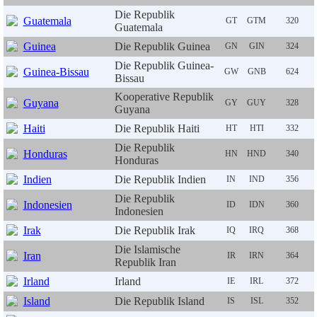
Die Republik
Guatemala
GT
GTM
320
Guatemala
Guinea
Die Republik Guinea
GN
GIN
324
Die Republik Guinea-
Guinea-Bissau
GW
GNB
624
Bissau
Kooperative Republik
Guyana
GY
GUY
328
Guyana
Haiti
Die Republik Haiti
HT
HTI
332
Die Republik
Honduras
HN
HND
340
Honduras
Indien
Die Republik Indien
IN
IND
356
Die Republik
Indonesien
ID
IDN
360
Indonesien
Irak
Die Republik Irak
IQ
IRQ
368
Die Islamische
Iran
IR
IRN
364
Republik Iran
Irland
Irland
IE
IRL
372
Island
Die Republik Island
IS
ISL
352