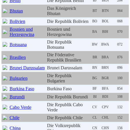
Benin
Die Republik Benin
BJ
BEN
204
Das Königreich
Bhutan
BT
BTN
064
Bhutan
Bolivien
Die Republik Bolivien
BO
BOL
068
Bosnien und
Bosnien und
BA
BIH
070
Herzegowina
Herzegowina
Die Republik
Botsuana
BW
BWA
072
Botsuana
Die Föderative
Brasilien
BR
BRA
076
Republik Brasilien
Brunei Darussalam
Brunei Darussalam
BN
BRN
096
Die Republik
Bulgarien
BG
BGR
100
Bulgarien
Burkina Faso
Burkina Faso
BF
BFA
854
Burundi
Die Republik Burundi
BI
BDI
108
Die Republik Cabo
Cabo Verde
CV
CPV
132
Verde
Chile
Die Republik Chile
CL
CHL
152
Die Volksrepublik
China
CN
CHN
156