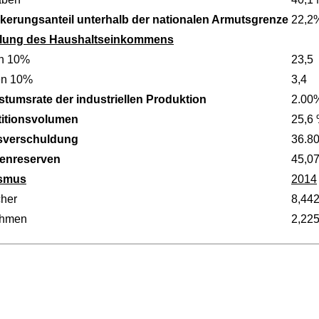
kerungsanteil unterhalb der nationalen Armutsgrenze
22,2
ilung des Haushaltseinkommens
n 10%
23,5
en 10%
3,4
tumsrate der industriellen Produktion
2.00
titionsvolumen
25,6
sverschuldung
36.8
enreserven
45,0
ismus
2014
her
8,44
ahmen
2,22