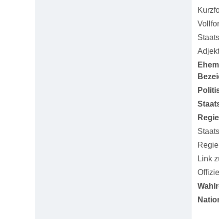
Kurzf
Vollfo
Staat
Adjekt
Ehem
Beze
Polit
Staat
Regi
Staat
Regie
Link 
Offizi
Wahlr
Natio