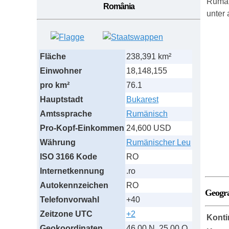
Rumän
România
unter
Fläche
238,391 km²
Einwohner
18,148,155
pro km²
76.1
Hauptstadt
Bukarest
Amtssprache
Rumänisch
Pro-Kopf-Einkommen
24,600 USD
Währung
Rumänischer Leu
ISO 3166 Kode
RO
Internetkennung
.ro
Autokennzeichen
RO
Geogr
Telefonvorwahl
+40
Zeitzone UTC
+2
Konti
Geokoordinaten
46 00 N, 25 00 O