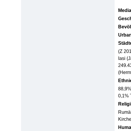
Media
Gesch
Bevöl
Urban
Städt
(Z 20
Iasi (
249.43
(Herm
Ethni
88,9%
0,1% 
Relig
Rumän
Kirch
Huma