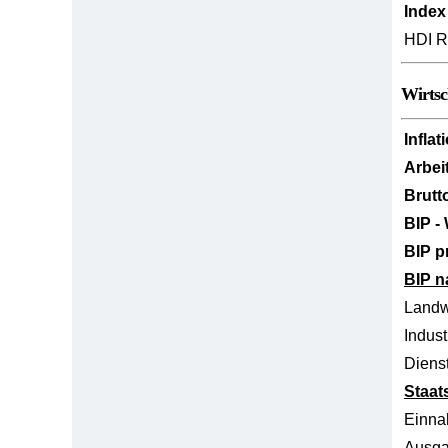
Index
HDI R
Wirtsc
Inflat
Arbei
Brutt
BIP -
BIP p
BIP n
Landw
Indust
Dienst
Staat
Einn
Ausg