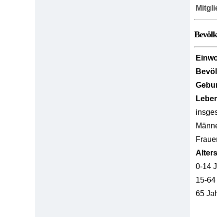
Mitgl
Bevöl
Einw
Bevö
Gebur
Lebe
insge
Männ
Fraue
Alter
0-14 
15-64
65 Ja