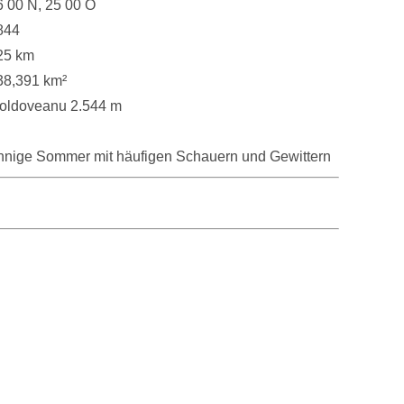
6 00 N, 25 00 O
844
25 km
38,391 km²
oldoveanu 2.544 m
onnige Sommer mit häufigen Schauern und Gewittern