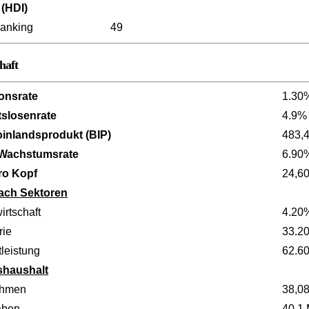
 (HDI)
anking
49
haft
ionsrate
1.30
tslosenrate
4.9%
oinlandsprodukt (BIP)
483,
 Wachstumsrate
6.90
ro Kopf
24,6
ach Sektoren
irtschaft
4.20
rie
33.2
leistung
62.6
shaushalt
ahmen
38,08
aben
40,1 