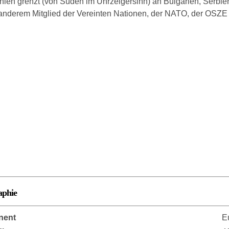
ien grenzt (von Süden im Uhrzeigersinn) an Bulgarien, Serbie
 anderem Mitglied der Vereinten Nationen, der NATO, der OSZE
aphie
nent
E