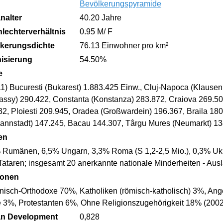
Bevölkerungspyramide
nalter
40.20 Jahre
lechterverhältnis
0.95 M/ F
kerungsdichte
76.13 Einwohner pro km²
isierung
54.50%
e
11) Bucuresti (Bukarest) 1.883.425 Einw., Cluj-Napoca (Klause
Jassy) 290.422, Constanta (Konstanza) 283.872, Craiova 269.506
2, Ploiesti 209.945, Oradea (Großwardein) 196.367, Braila 180.
annstadt) 147.245, Bacau 144.307, Târgu Mures (Neumarkt) 13
en
 Rumänen, 6,5% Ungarn, 3,3% Roma (S 1,2-2,5 Mio.), 0,3% Ukr
Tataren; insgesamt 20 anerkannte nationale Minderheiten - Aus
ionen
isch-Orthodoxe 70%, Katholiken (römisch-katholisch) 3%, Ang
e 3%, Protestanten 6%, Ohne Religionszugehörigkeit 18% (2002
n Development
0,828