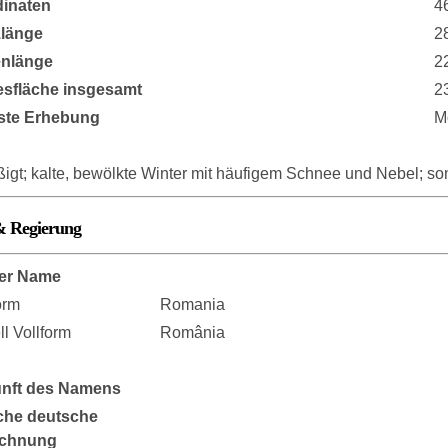
inaten
4
länge
2
enlänge
2
sfläche insgesamt
2
ste Erhebung
M
igt; kalte, bewölkte Winter mit häufigem Schnee und Nebel; s
& Regierung
er Name
orm
Romania
ell Vollform
România
nft des Namens
che deutsche
ichnung