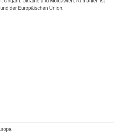
n, Ungarn, Ukraine und Moldawien. Rumänien ist
 und der Europäischen Union.
uropa