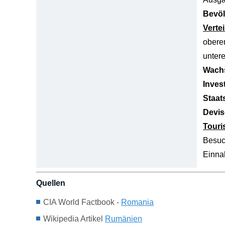
Bevöl
Verte
obere
unter
Wachs
Inves
Staat
Devis
Tour
Besuc
Einn
Quellen
CIA World Factbook -
Romania
Wikipedia Artikel
Rumänien