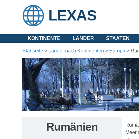
LEXAS
KONTINENTE
LÄNDER
STAATEN
Startseite
>
Länder nach Kontinenten
>
Europa
>
Ru
Rumänien
Rumän
Meer 