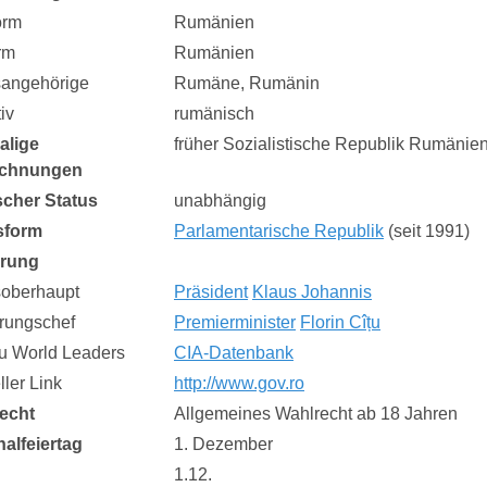
orm
Rumänien
rm
Rumänien
sangehörige
Rumäne, Rumänin
iv
rumänisch
alige
früher Sozialistische Republik Rumänie
ichnungen
ischer Status
unabhängig
sform
Parlamentarische Republik
(seit 1991)
erung
soberhaupt
Präsident
Klaus Johannis
rungschef
Premierminister
Florin Cîțu
zu World Leaders
CIA-Datenbank
eller Link
http://www.gov.ro
echt
Allgemeines Wahlrecht ab 18 Jahren
nalfeiertag
1. Dezember
1.12.