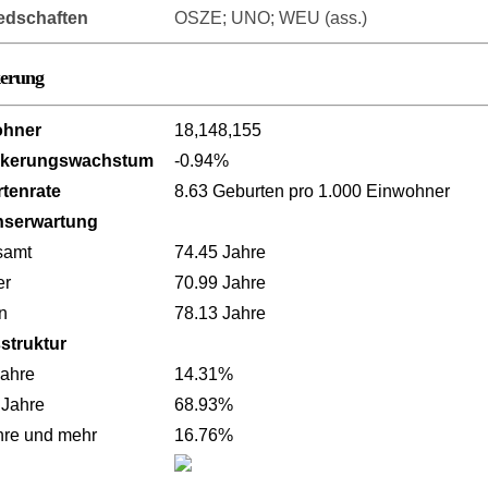
iedschaften
OSZE; UNO; WEU (ass.)
kerung
ohner
18,148,155
lkerungswachstum
-0.94%
tenrate
8.63 Geburten pro 1.000 Einwohner
nserwartung
samt
74.45 Jahre
er
70.99 Jahre
n
78.13 Jahre
sstruktur
Jahre
14.31%
 Jahre
68.93%
hre und mehr
16.76%