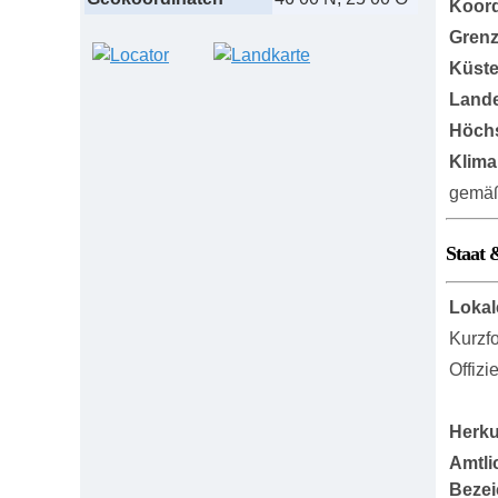
Koord
Grenz
Küst
Lande
Höch
Klima
gemäß
Staat 
Lokal
Kurzf
Offizi
Herku
Amtli
Beze