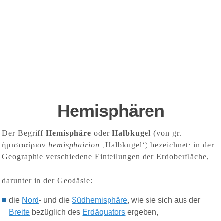
Hemisphären
Der Begriff
Hemisphäre
oder
Halbkugel
(von gr.
ἡμισφαίριον
hemisphairion
‚Halbkugel‘) bezeichnet: in der
Geographie verschiedene Einteilungen der Erdoberfläche,
darunter in der
Geodäsie:
d
ie
Nord
-
und die
Südhemisphäre
, wie sie sich aus der
Breite
bezüglich des
Erdäquators
ergeben,