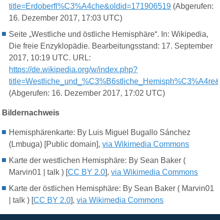
title=Erdoberfl%C3%A4che&oldid=171906519
(Abgerufen:
16. Dezember 2017, 17:03 UTC)
Seite „Westliche und östliche Hemisphäre“. In: Wikipedia,
Die freie Enzyklopädie. Bearbeitungsstand: 17. September
2017, 10:19 UTC. URL:
https://de.wikipedia.org/w/index.php?
title=Westliche_und_%C3%B6stliche_Hemisph%C3%A4re&
(Abgerufen: 16. Dezember 2017, 17:02 UTC)
Bildernachweis
Hemisphäre
nkarte: By Luis Miguel Bugallo Sánchez
(Lmbuga) [Public domain],
via Wikimedia Commons
Karte der
westlichen Hemisphäre: By Sean Baker (
Marvin01 | talk ) [
CC BY 2.0
],
via Wikimedia Commons
Karte der
östlichen Hemisphäre: By Sean Baker ( Marvin01
| talk ) [
CC BY 2.0
],
via Wikimedia Commons