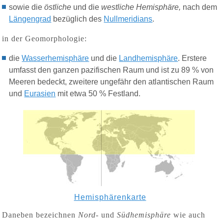
s
owie die
östliche
und die
westliche Hemisphäre,
nach dem
Längengrad
bezüglich des
Nullmeridians
.
in der
Geomorphologie:
d
ie
Wasserhemisphäre
und die
Landhemisphäre
. Erstere
umfasst den ganzen pazifischen Raum und ist zu 89 % von
Meeren bedeckt, zweitere ungefähr den atlantischen Raum
und
Eurasien
mit etwa 50 % Festland.
Hemisphärenkarte
Daneben bezeichnen
Nord-
und
Südhemisphäre
wie auch