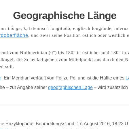
Geographische Länge
 nur
Länge
, λ, lateinisch longitudo, englisch longitude, inter
rdoberfläche
, und zwar seine Position östlich oder westlich 
end vom Nullmeridian (0°) bis 180° in östlicher und 180° in 
Erdkugel, die Schenkel gehen vom Mittelpunkt aus durch den N
n soll.
n
.
Ein Meridian
verläuft von Pol
zu Pol und
ist die
Hälfte
eines
L
che – zur Angabe seiner
geographischen Lage
– wird zusätzlich
reie Enzyklopädie. Bearbeitungsstand: 17. August 2016, 18:23