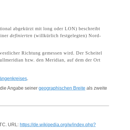
national abgekürzt mit long oder LON) beschreibt
einer
definierten
(willkürlich festgelegten) Nord-
westlicher Richtung gemessen wird. Der Scheitel
ullmeridian bzw. den Meridian, auf dem der Ort
ängenkreises
.
 die Angabe seiner
geographischen Breite
als zweite
 UTC. URL:
https://de.wikipedia.org/w/index.php?