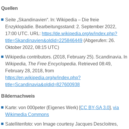
Quellen
Seite „Skandinavien“. In: Wikipedia – Die freie
Enzyklopädie. Bearbeitungsstand: 2. September 2022,
17:00 UTC. URL:
https://de.wikipedia.org/w/index.php?
title=Skandinavien&oldid=225846449
(Abgerufen: 26.
Oktober 2022, 08:15 UTC)
Wikipedia contributors. (2018, February 25). Scandinavia. In
Wikipedia, The Free Encyclopedia
. Retrieved 08:49,
February 28, 2018, from
https://en.wikipedia.org/w/index.php?
title=Scandinavia&oldid=827600938
Bildernachweis
Karte: von 000peter (Eigenes Werk) [
CC BY-SA 3.0
],
via
Wikimedia Commons
Satellitenfoto: von Image courtesy Jacques Descloitres,