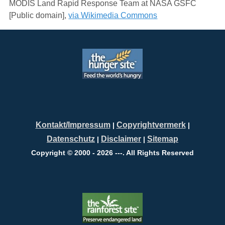
MODIS Land Rapid Response Team at NASA GSFC
[Public domain],
via Wikimedia Commons
Kontakt/Impressum
Copyrightvermerk
|
|
Datenschutz
Disclaimer
Sitemap
|
|
Copyright © 2000 - 2026 ---. All Rights Reserved