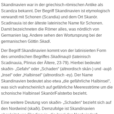
Skandinavien war in der griechisch-römischen Antike als
Scandza bekannt. Der Begriff Skandinavien ist etymologisch
verwandt mit Schonen (Scandia) und dem Ort Skanör.
Scadinauia ist der älteste lateinische Name für Schonen.
Damit bezeichneten die Römer alles, was nördlich von
Germanien lag. Andere sehen den Wortursprung bei der
germanischen Göttin
Skadi
.
Der Begriff Skandinavien kommt von der latinisierten Form
des urnordischen Begriffes
Skaðinaujō
(lateinisch
Scadinauia, Plinius der Ältere, 23-79). Hierbei bedeutet
skaðin- „Gefahr“ oder „Schaden“ (altnordisch skán-) und -aujō
„Insel“ oder „Halbinsel“ (altnordisch -ey). Der Name
Skandinavien bedeutet also etwa „die gefährliche Halbinsel“,
was sich wahrscheinlich auf gefährliche Meeresströme um die
schonische Halbinsel Skanör/Falsterbo bezieht.
Eine weitere Deutung von skaðin- „Schaden“ bezieht sich auf
den Nordwind (skaði). Demzufolge ist Skandinavien