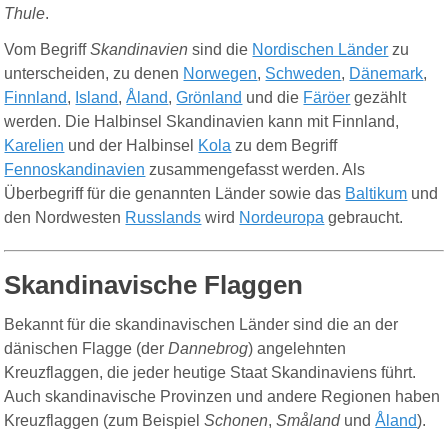
Thule
.
Vom Begriff
Skandinavien
sind die
Nordischen Länder
zu
unterscheiden, zu denen
Norwegen
,
Schweden
,
Dänemark
,
Finnland
,
Island
,
Åland
,
Grönland
und die
Färöer
gezählt
werden. Die Halbinsel Skandinavien kann mit Finnland,
Karelien
und der Halbinsel
Kola
zu dem Begriff
Fennoskandinavien
zusammengefasst werden. Als
Überbegriff für die genannten Länder sowie das
Baltikum
und
den Nordwesten
Russlands
wird
Nordeuropa
gebraucht.
Skandinavische Flaggen
Bekannt für die skandinavischen Länder sind die an der
dänischen Flagge (der
Dannebrog
) angelehnten
Kreuzflaggen, die jeder heutige Staat Skandinaviens führt.
Auch skandinavische Provinzen und andere Regionen haben
Kreuzflaggen (zum Beispiel
Schonen
,
Småland
und
Åland
).