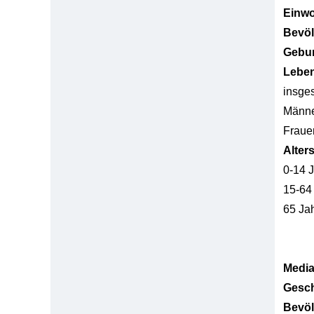
Einw
Bevö
Gebur
Lebe
insge
Männ
Fraue
Alter
0-14 
15-64
65 Ja
Media
Gesch
Bevöl