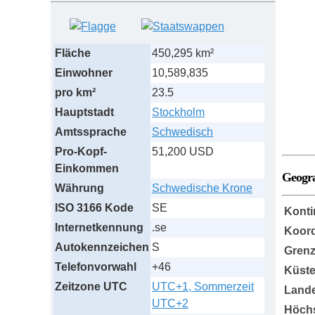
Fläche
450,295 km²
Einwohner
10,589,835
pro km²
23.5
Hauptstadt
Stockholm
Amtssprache
Schwedisch
Pro-Kopf-
51,200 USD
Einkommen
Geogr
Währung
Schwedische Krone
ISO 3166 Kode
SE
Konti
Internetkennung
.se
Koord
Autokennzeichen
S
Grenz
Telefonvorwahl
+46
Küst
Zeitzone UTC
UTC+1, Sommerzeit
Lande
UTC+2
Höch