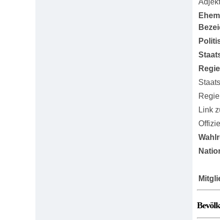
Adjekt
Ehem
Beze
Polit
Staat
Regi
Staat
Regie
Link 
Offizi
Wahlr
Natio
Mitgl
Bevöl