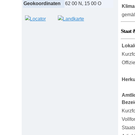
Geokoordinaten
62 00 N, 15 00 O
Klima
gemäß
Staat 
Lokal
Kurzf
Offizi
Herku
Amtli
Beze
Kurzf
Vollfo
Staat