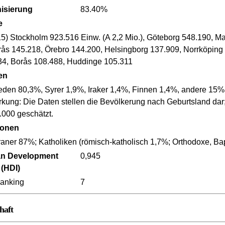
isierung
83.40%
e
15) Stockholm 923.516 Einw. (A 2,2 Mio.), Göteborg 548.190, M
rås 145.218, Örebro 144.200, Helsingborg 137.909, Norrköpin
34, Borås 108.488, Huddinge 105.311
en
den 80,3%, Syrer 1,9%, Iraker 1,4%, Finnen 1,4%, andere 15% 
kung: Die Daten stellen die Bevölkerung nach Geburtsland dar;
.000 geschätzt.
ionen
raner 87%; Katholiken (römisch-katholisch 1,7%; Orthodoxe, Ba
n Development
0,945
 (HDI)
anking
7
haft