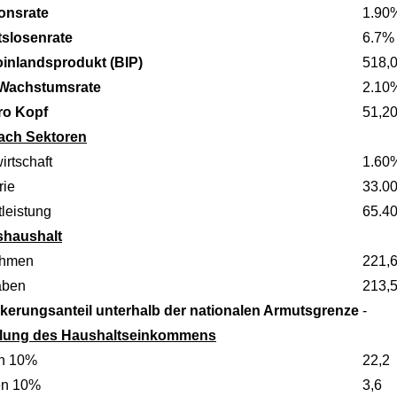
ionsrate
1.90
tslosenrate
6.7%
oinlandsprodukt (BIP)
518,
 Wachstumsrate
2.10
ro Kopf
51,2
ach Sektoren
irtschaft
1.60
rie
33.0
leistung
65.4
shaushalt
ahmen
221,6
aben
213,5
kerungsanteil unterhalb der nationalen Armutsgrenze
-
ilung des Haushaltseinkommens
n 10%
22,2
en 10%
3,6