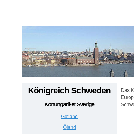
Königreich
Schweden
Das K
Europ
Konungariket Sverig
e
Schwe
G
otland
Ö
land