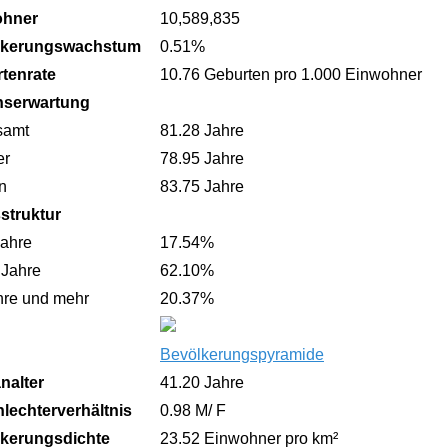
ohner
10,589,835
lkerungswachstum
0.51%
tenrate
10.76 Geburten pro 1.000 Einwohner
nserwartung
samt
81.28 Jahre
er
78.95 Jahre
n
83.75 Jahre
sstruktur
Jahre
17.54%
 Jahre
62.10%
hre und mehr
20.37%
Bevölkerungspyramide
nalter
41.20 Jahre
lechterverhältnis
0.98 M/ F
kerungsdichte
23.52 Einwohner pro km²