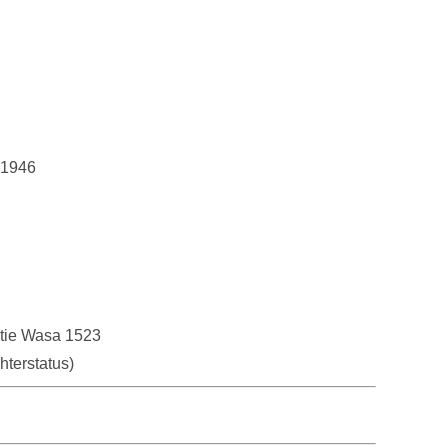
.1946
stie Wasa 1523
erstatus)