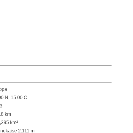
opa
00 N, 15 00 O
3
18 km
,295 km²
nekaise 2.111 m