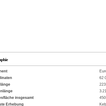
aphie
nent
Eur
inaten
62 
länge
223
enlänge
3.2
sfläche insgesamt
450
ste Erhebung
Keb