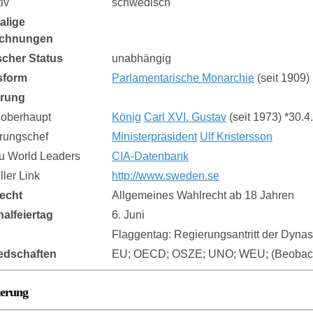
iv
schwedisch
alige
ichnungen
ischer Status
unabhängig
sform
Parlamentarische Monarchie
(seit 1909)
erung
soberhaupt
König
Carl XVI. Gustav
(seit 1973) *30.4
rungschef
Ministerpräsident
Ulf Kristersson
zu World Leaders
CIA-Datenbank
eller Link
http://www.sweden.se
echt
Allgemeines Wahlrecht ab 18 Jahren
nalfeiertag
6. Juni
Flaggentag: Regierungsantritt der Dyna
iedschaften
EU; OECD; OSZE; UNO; WEU; (Beobacht
kerung