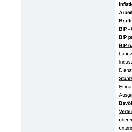
Inflat
Arbei
Brutt
BIP -
BIP p
BIP n
Landw
Indust
Dienst
Staat
Einn
Ausg
Bevöl
Verte
obere
unter