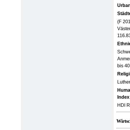
Urban
Städt
(F 20
Väste
116.8
Ethni
Schwe
Anmer
bis 40
Relig
Luthe
Huma
Index
HDI R
Wirtsc