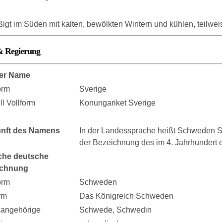
igt im Süden mit kalten, bewölkten Wintern und kühlen, teilw
& Regierung
er Name
orm
Sverige
ell Vollform
Konungariket Sverige
nft des Namens
In der Landessprache heißt Schweden Sv
der Bezeichnung des im 4. Jahrhundert
che deutsche
ichnung
orm
Schweden
rm
Das Königreich Schweden
sangehörige
Schwede, Schwedin