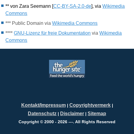
** von Zara Seemann [
CC-BY-SA-2.0-de
],
via
Wikimedia
Commons
*** Public Domain via
Wikimedia Commons
****
GNU-Lizenz für freie Dokumentation
via
Wikimedia
Commons
Kontakt/Impressum
Copyrightvermerk
|
|
Datenschutz
Disclaimer
Sitemap
|
|
Copyright © 2000 - 2026 ---. All Rights Reserved