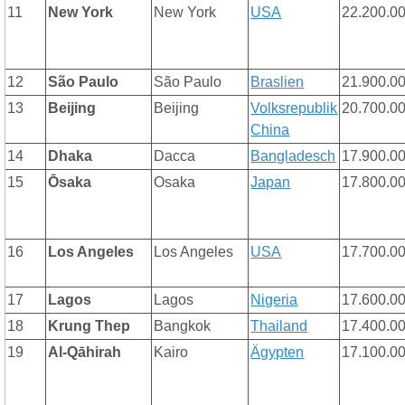
11
New York
New York
USA
22.200.0
12
São Paulo
São Paulo
Braslien
21.900.0
13
Beijing
Beijing
Volksrepublik
20.700.0
China
14
Dhaka
Dacca
Bangladesch
17.900.0
15
Ōsaka
Osaka
Japan
17.800.0
16
Los Angeles
Los Angeles
USA
17.700.0
17
Lagos
Lagos
Nigeria
17.600.0
18
Krung Thep
Bangkok
Thailand
17.400.0
19
Al-Qāhirah
Kairo
Ägypten
17.100.0