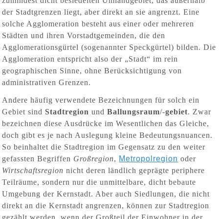
zumindest dicht besiedelten Umlandgebiet, das außerhalb
der Stadtgrenzen liegt, aber direkt an sie angrenzt. Eine
solche Agglomeration besteht aus einer oder mehreren
Städten und ihren Vorstadtgemeinden, die den
Agglomerationsgürtel (sogenannter Speckgürtel) bilden. Die
Agglomeration entspricht also der „Stadt“ im rein
geographischen Sinne, ohne Berücksichtigung von
administrativen Grenzen.
Andere häufig verwendete Bezeichnungen für solch ein
Gebiet sind
Stadtregion
und
Ballungsraum
/-
gebiet
. Zwar
bezeichnen diese Ausdrücke im Wesentlichen das Gleiche,
doch gibt es je nach Auslegung kleine Bedeutungsnuancen.
So beinhaltet die Stadtregion im Gegensatz zu den weiter
gefassten Begriffen
Großregion
,
Metropolregion
oder
Wirtschaftsregion
nicht deren ländlich geprägte periphere
Teilräume, sondern nur die unmittelbare, dicht bebaute
Umgebung der Kernstadt. Aber auch Siedlungen, die nicht
direkt an die Kernstadt angrenzen, können zur Stadtregion
gezählt werden, wenn der Großteil der Einwohner in der