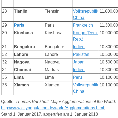
28
Tianjin
Tientsin
Volksrepublik
11.800.0
China
29
Paris
Paris
Frankreich
11.300.0
30
Kinshasa
Kinshasa
Kongo (Dem.
10.900.0
Rep.)
31
Bengaluru
Bangalore
Indien
10.800.0
32
Lāhore
Lahore
Pakistan
10.500.0
32
Nagoya
Nagoya
Japan
10.500.0
34
Chennai
Madras
Indien
10.300.0
35
Lima
Lima
Peru
10.100.0
35
Xiamen
Xiamen
Volksrepublik
10.100.0
China
Quelle:
Thomas Brinkhoff: Major Agglomerations of the World,
http://www.citypopulation.de/world/Agglomerations.html
,
Stand 1
. Januar 201
7, abgerufen am 1. Januar 2018