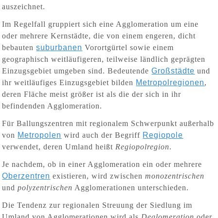
auszeichnet.
Im Regelfall gruppiert sich eine Agglomeration um eine
oder mehrere Kernstädte, die von einem engeren, dicht
bebauten
suburbanen
Vorortgürtel sowie einem
geographisch weitläufigeren, teilweise ländlich geprägten
Einzugsgebiet umgeben sind. Bedeutende
Großstädte
und
ihr weitläufiges Einzugsgebiet bilden
Metropolregionen
,
deren Fläche meist größer ist als die der sich in ihr
befindenden Agglomeration
.
Für Ballungszentren mit regionalem Schwerpunkt außerhalb
von
Metropolen
wird auch der Begriff
Regiopole
verwendet, deren Umland heißt
Regiopolregion
.
Je nachdem, ob in einer Agglomeration ein oder mehrere
Oberzentren
existieren, wird zwischen
monozentrischen
und
polyzentrischen
Agglomerationen unterschieden.
Die Tendenz zur regionalen Streuung der Siedlung im
Umland von Agglomerationen wird als
Deglomeration
oder