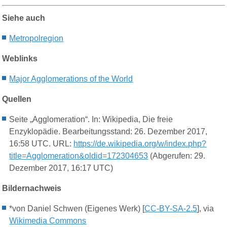
Siehe auch
Metropolregion
Weblinks
Major Agglomerations of the World
Quellen
Seite „Agglomeration“. In: Wikipedia, Die freie
Enzyklopädie. Bearbeitungsstand: 26. Dezember 2017,
16:58 UTC. URL:
https://de.wikipedia.org/w/index.php?
title=Agglomeration&oldid=172304653
(Abgerufen: 29.
Dezember 2017, 16:17 UTC)
Bildernachweis
*von Daniel Schwen (Eigenes Werk) [
CC-BY-SA-2.5
], via
Wikimedia Commons