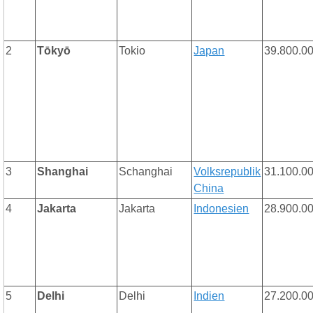
2
Tōkyō
Tokio
Japan
39.800.0
3
Shanghai
Schanghai
Volksrepublik
31.100.0
China
4
Jakarta
Jakarta
Indonesien
28.900.0
5
Delhi
Delhi
Indien
27.200.0