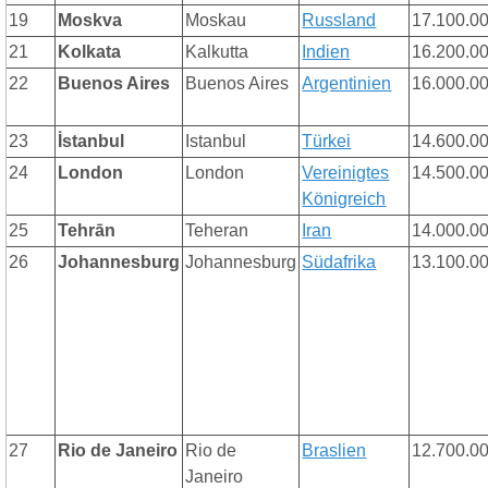
19
Moskva
Moskau
Russland
17.100.0
21
Kolkata
Kalkutta
Indien
16.200.0
22
Buenos Aires
Buenos Aires
Argentinien
16.000.0
23
İstanbul
Istanbul
Türkei
14.600.0
24
London
London
Vereinigtes
14.500.0
Königreich
25
Tehrān
Teheran
Iran
14.000.0
26
Johannesburg
Johannesburg
Südafrika
13.100.0
27
Rio de Janeiro
Rio de
Braslien
12.700.0
Janeiro