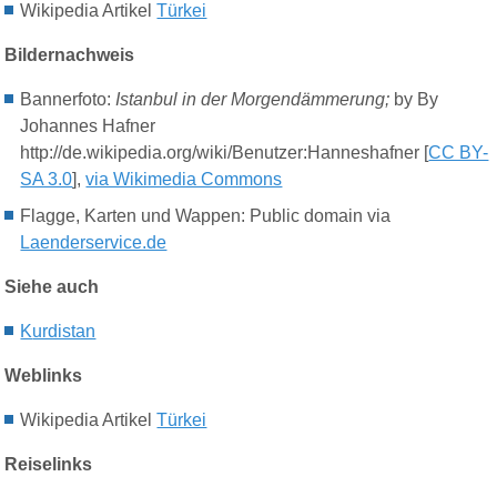
Wikipedia Artikel
Türkei
Bildernachweis
Bannerfoto:
Istanbul in der
Morgendämmerung;
by By
Johannes
Hafner
http://
de.wikipedia.org/wiki/Benutzer:Hanneshafner [
CC BY-
SA 3.0
],
via Wikimedia Commons
Flagge
, Karten
und Wappen: Public domain via
Laenderservice.de
Siehe auch
K
urdistan
Weblinks
Wikipedia Artikel
Türkei
Reiselinks