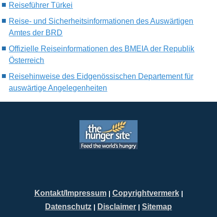
Reiseführer Türkei
Reise- und Sicherheitsinformationen des Auswärtigen
Amtes der BRD
Offizielle Reiseinformationen des BMEIA der Republik
Österreich
Reisehinweise des Eidgenössischen Departement für
auswärtige Angelegenheiten
Kontakt/Impressum
Copyrightvermerk
|
|
Datenschutz
Disclaimer
Sitemap
|
|