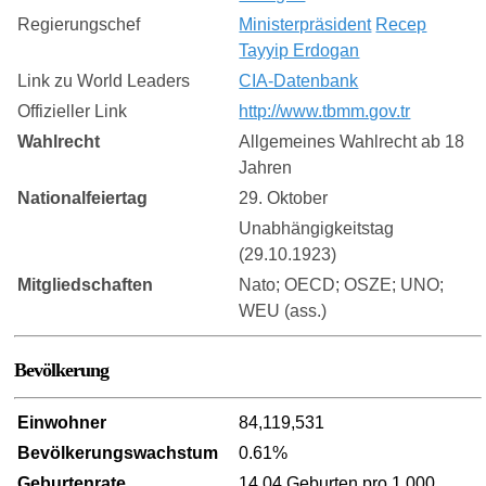
Regierungschef
Ministerpräsident
Recep
Tayyip Erdogan
Link zu World Leaders
CIA-Datenbank
Offizieller Link
http://www.tbmm.gov.tr
Wahlrecht
Allgemeines Wahlrecht ab 18
Jahren
Nationalfeiertag
29. Oktober
Unabhängigkeitstag
(29.10.1923)
Mitgliedschaften
Nato; OECD; OSZE; UNO;
WEU (ass.)
Bevölkerung
Einwohner
84,119,531
Bevölkerungswachstum
0.61%
Geburtenrate
14.04 Geburten pro 1.000