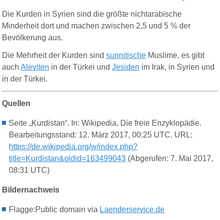
Die
Kurden in
Syrien
sind die
größte
nichtarabische
Minderheit
dort und
machen
zwischen 2,5 und 5 % der
Bevölkerung
aus.
Die Mehrheit der Kurden sind
sunnitische
Muslime, es gibt
auch
Aleviten
in der Türkei und
Jesiden
im Irak, in Syrien und
in der Türkei.
Quellen
Seite „Kurdistan“. In: Wikipedia, Die freie Enzyklopädie.
Bearbeitungsstand: 12. März 2017, 00:25 UTC. URL:
https://de.wikipedia.org/w/index.php?
title=Kurdistan&oldid=163499043
(Abgerufen: 7. Mai 2017,
08:31 UTC)
Bildernachweis
Flagge:Public domain via
Laenderservice.de