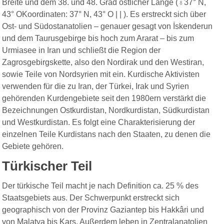
Breite und dem 38. und 48. Grad östlicher Länge (♁37° N,
43° OKoordinaten: 37° N, 43° O | | ). Es erstreckt sich über
Ost- und Südostanatolien – genauer gesagt von İskenderun
und dem Taurusgebirge bis hoch zum Ararat – bis zum
Urmiasee in Iran und schließt die Region der
Zagrosgebirgskette, also den Nordirak und den Westiran,
sowie Teile von Nordsyrien mit ein. Kurdische Aktivisten
verwenden für die zu Iran, der Türkei, Irak und Syrien
gehörenden Kurdengebiete seit den 1980ern verstärkt die
Bezeichnungen Ostkurdistan, Nordkurdistan, Südkurdistan
und Westkurdistan. Es folgt eine Charakterisierung der
einzelnen Teile Kurdistans nach den Staaten, zu denen die
Gebiete gehören.
Türkischer Teil
Der türkische Teil macht je nach Definition ca. 25 % des
Staatsgebiets aus. Der Schwerpunkt erstreckt sich
geogra
ph
isch von der Provinz Gaziantep bis Hakkâri und
von Malatya bis Kars. Außerdem leben in Zentralanatolien