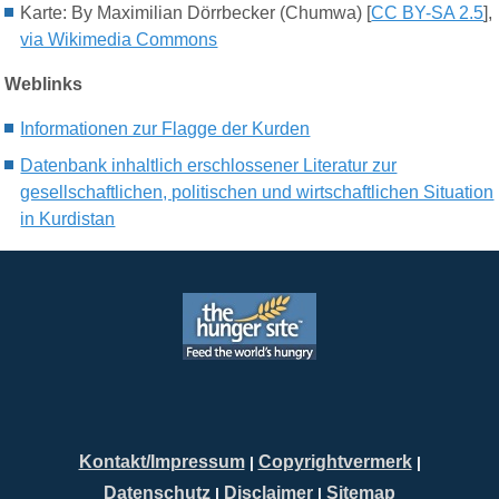
Karte: By Maximilian Dörrbecker (Chumwa) [
CC BY-SA 2.5
],
via Wikimedia Commons
Weblinks
Informationen zur Flagge der Kurden
Datenbank inhaltlich erschlossener Literatur zur
gesellschaftlichen, politischen und wirtschaftlichen Situation
in Kurdistan
Kontakt/Impressum
Copyrightvermerk
|
|
Datenschutz
Disclaimer
Sitemap
|
|