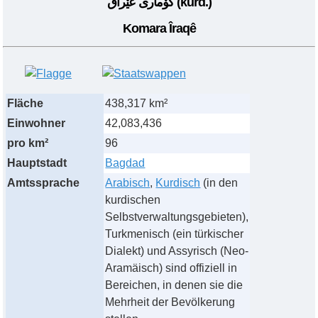
کۆماری عێراق
(kurd.)
Komara Îraqê
Fläche
438,317 km²
Einwohner
42,083,436
pro km²
96
Hauptstadt
Bagdad
Amtssprache
Arabisch
,
Kurdisch
(in den
kurdischen
Selbstverwaltungsgebieten),
Turkmenisch (ein türkischer
Dialekt) und Assyrisch (Neo-
Aramäisch) sind offiziell in
Bereichen, in denen sie die
Mehrheit der Bevölkerung