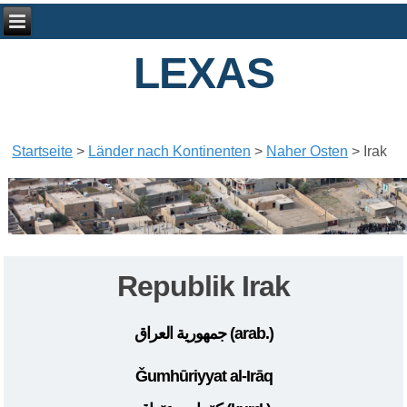
LEXAS
Startseite
>
Länder nach Kontinenten
>
Naher Osten
>
Irak
Republik Irak
جمهورية العراق
(arab.)
Ǧumhūriyyat al-Irāq