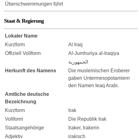
Überschwemmungen führt
Staat & Regierung
Lokaler Name
Kurzform
Al Iraq
Offiziell Vollform
Al-Jumhuriya al-Iraqiya
الجمهورية
Herkunft des Namens
Die muslemischen Eroberer
gaben Untermesopotamiern
den Namen Ieaq Arabi.
Amtliche deutsche
Bezeichnung
Kurzform
Irak
Vollform
Die Republik Irak
Staatsangehörige
Iraker, Irakerin
Adjektiv
irakisch