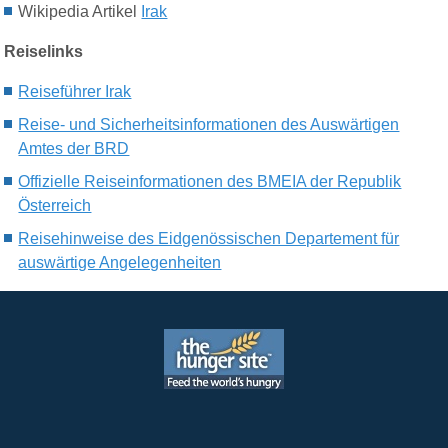
Wikipedia Artikel
Irak
Reiselinks
Reiseführer Irak
Reise- und Sicherheitsinformationen des Auswärtigen
Amtes der BRD
Offizielle Reiseinformationen des BMEIA der Republik
Österreich
Reisehinweise des Eidgenössischen Departement für
auswärtige Angelegenheiten