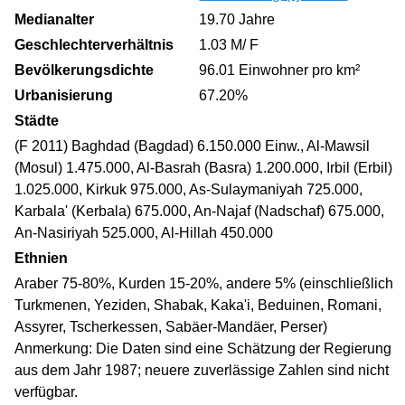
Medianalter
19.70 Jahre
Geschlechterverhältnis
1.03 M/ F
Bevölkerungsdichte
96.01 Einwohner pro km²
Urbanisierung
67.20%
Städte
(F 2011) Baghdad (Bagdad) 6.150.000 Einw., Al-Mawsil
(Mosul) 1.475.000, Al-Basrah (Basra) 1.200.000, Irbil (Erbil)
1.025.000, Kirkuk 975.000, As-Sulaymaniyah 725.000,
Karbala' (Kerbala) 675.000, An-Najaf (Nadschaf) 675.000,
An-Nasiriyah 525.000, Al-Hillah 450.000
Ethnien
Araber 75-80%, Kurden 15-20%, andere 5% (einschließlich
Turkmenen, Yeziden, Shabak, Kaka'i, Beduinen, Romani,
Assyrer, Tscherkessen, Sabäer-Mandäer, Perser)
Anmerkung: Die Daten sind eine Schätzung der Regierung
aus dem Jahr 1987; neuere zuverlässige Zahlen sind nicht
verfügbar.