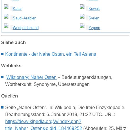
Kuwait
Katar
Syrien
Saudi-Arabien
Zypern
Westjordanland
Siehe auch
Kontinente - der Nahe Osten, ein Teil Asiens
Weblinks
Wiktionary: Naher Osten
– Bedeutungserklärungen,
Wortherkunft, Synonyme, Übersetzungen
Quellen
Seite „Naher Osten“. In: Wikipedia, Die freie Enzyklopädie.
Bearbeitungsstand: 6. Januar 2019, 21:22 UTC. URL:
https://de.wikipedia.org/w/index.php?
title=Naher_Osten&oldid=184469252
(Abgerufen: 25. März