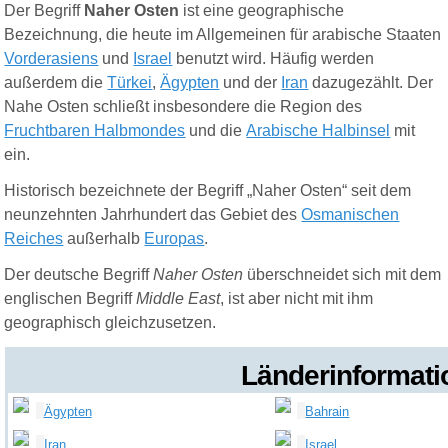
Der
Begriff
Nahe
r
Osten
ist eine geographische
Bezeichnung, die heute im Allgemeinen für arabische Staaten
Vorderasiens
und
Israel
benutzt wird. Häufig werden
außerdem die
Türkei
,
Ägypten
und der
Iran
dazugezählt. Der
Nahe Osten schließt insbesondere die Region des
Fruchtbaren Halbmondes
und die
Arabische Halbinsel
mit
ein.
Historisch bezeichnete der Begriff „Naher Osten“ seit dem
neunzehnten Jahrhundert das Gebiet des
Osmanischen
Reiches
außerhalb
Europas
.
Der deutsche Begriff
Naher Osten
überschneidet sich mit dem
englischen Begriff
Middle East
, ist aber nicht mit ihm
geographisch gleichzusetzen.
Länderinformati
Bahrain
Ägypten
Israel
Iran