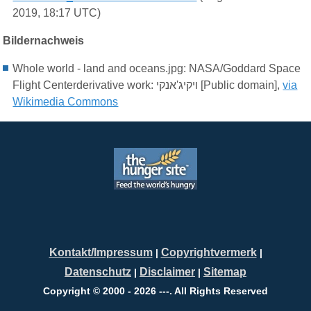
2019, 18:17 UTC)
Bildernachweis
Whole world - land and oceans.jpg: NASA/Goddard Space
Flight Centerderivative work: ויקיג'אנקי [Public domain],
via
Wikimedia Commons
Kontakt/Impressum
Copyrightvermerk
|
|
Datenschutz
Disclaimer
Sitemap
|
|
Copyright © 2000 - 2026 ---. All Rights Reserved