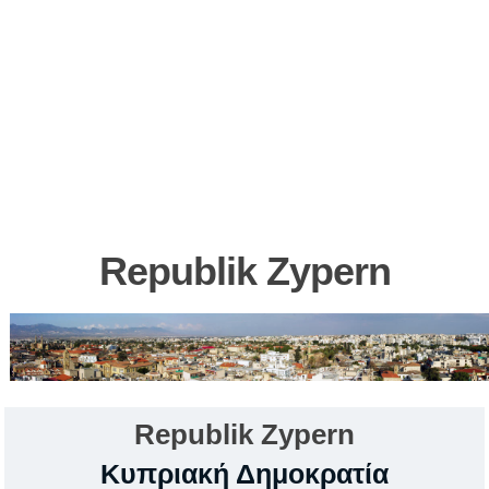
Republik Zypern
R
epublik
Zypern
Κυπριακή Δημοκρατία