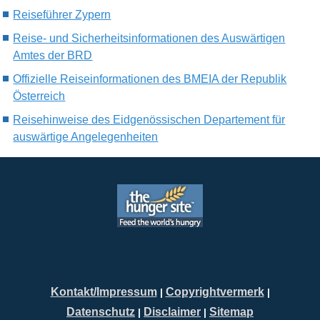
Reiseführer Zypern
Reise- und Sicherheitsinformationen des Auswärtigen
Amtes der BRD
Offizielle Reiseinformationen des BMEIA der Republik
Österreich
Reisehinweise des Eidgenössischen Departement für
auswärtige Angelegenheiten
Kontakt/Impressum
Copyrightvermerk
|
|
Datenschutz
Disclaimer
Sitemap
|
|