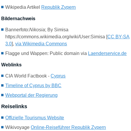
Wikipedia Artikel
Republik Z
ypern
Bildernachweis
Bannerfoto:
Nikosia
; By Simisa
https://commons.wikimedia.org/wiki/User:Simisa [
CC BY-SA
3.0
],
via Wikimedia Commons
Flagge und Wappen: Public domain via
Laenderservice.de
Weblinks
CIA World Factbook -
C
yp
rus
Timeline of Cyprus by BBC
Webportal der Regierung
Reiselinks
Offizielle Tourismus Website
Wikivoyage
Online-Reiseführer Republik Zypern