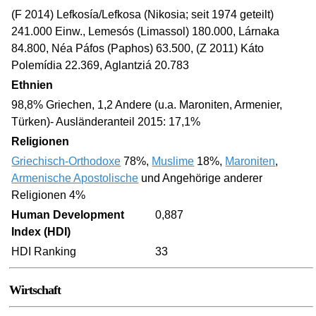
(F 2014) Lefkosía/Lefkosa (Nikosia; seit 1974 geteilt)
241.000 Einw., Lemesós (Limassol) 180.000, Lárnaka
84.800, Néa Páfos (Paphos) 63.500, (Z 2011) Káto
Polemídia 22.369, Aglantziá 20.783
Ethnien
98,8% Griechen, 1,2 Andere (u.a. Maroniten, Armenier,
Türken)- Ausländeranteil 2015: 17,1%
Religionen
Griechisch-Orthodoxe
78%,
Muslime
18%,
Maroniten
,
Armenische Apostolische
und Angehörige anderer
Religionen 4%
Human Development
0,887
Index (HDI)
HDI Ranking
33
Wirtschaft