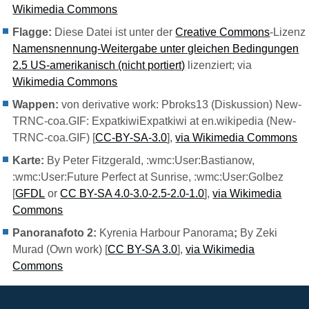
Wikimedia Commons
Flagge:
Diese Datei ist unter der
Creative Commons
-Lizenz
Namensnennung-Weitergabe unter gleichen Bedingungen
2.5 US-amerikanisch (nicht portiert)
lizenziert; via
Wikimedia Commons
Wappen:
von derivative work: Pbroks13 (Diskussion) New-
TRNC-coa.GIF: ExpatkiwiExpatkiwi at en.wikipedia (New-
TRNC-coa.GIF) [
CC-BY-SA-3.0
],
via Wikimedia Commons
Karte:
By Peter Fitzgerald, :wmc:User:Bastianow,
:wmc:User:Future Perfect at Sunrise, :wmc:User:Golbez
[
GFDL
or
CC BY-SA 4.0-3.0-2.5-2.0-1.0
],
via Wikimedia
Commons
Panoranafoto
2:
Kyrenia Harbour Panorama
;
By Zeki
Murad (Own work) [
CC BY-SA 3.0
],
via Wikimedia
Commons