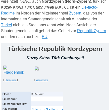
vereinzelt
TRNC
, auch
Nordzypern
(
Nord-Zypern
), türkisch
Kuzey Kıbrıs Türk Cumhuriyeti
(KKTC)
, ist ein
De-facto-
Regime
im Norden der Mittelmeerinsel
Zypern
, das von der
internationalen Staatengemeinschaft mit Ausnahme der
Türkei
nicht als Staat anerkannt wird. Nach Ansicht der
Staatengemeinschaft gehört das Gebiet zur
Republik Zypern
und demnach auch zur
EU
.
Türkische Republik Nordzypern
Kuzey Kıbrıs Türk Cumhuriyeti
[
Flaggeninfo
]
[
Wappeninfo
]
Fläche
3,355 km²
Einwohner
Einwohner pro km²
Hauptstadt
Nikosia (Lefkosía)