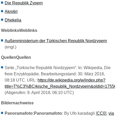
Die R
epublik Zypern
Akrotiri
Dhekelia
WeblinksWeblinks
Außenministerium der Türkischen Republik Nordzypern
(engl.)
QuellenQuellen
Seite „Türkische Republik Nordzypern“. In: Wikipedia, Die
freie Enzyklopädie. Bearbeitungsstand: 30. März 2018,
08:18 UTC. URL:
https://de.wikipedia.org/w/index.php?
title=T%C3%BCrkische_Republik_Nordzypern&oldid=1755
(Abgerufen: 9. April 2018, 06:10 UTC)
Bild
er
nachweiss
Panoramafoto:Panoramafoto:
By Ufo karadagli [
CC0
],
via