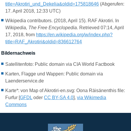
title=Akrotiri_und_Dekelia&oldid=175818646
(Abgerufen:
17. April 2018, 12:33 UTC)
Wikipedia contributors. (2018, April 15). RAF Akrotiri. In
Wikipedia, The Free Encyclopedia
. Retrieved 07:14, April
17, 2018, from
https://en.wikipedia.org/w/index.php?
title=RAF_Akrotiri&oldid=836612764
Bildernachweis
Satellitenfoto: Public domain via CIA World Factbook
Karten,
Flagge und Wappen: Public domain via
Laenderservice.de
Karte*: von Map of Akrotiri-en.svg: Oona Räisänenthis file:
Furfur [
GFDL
oder
CC BY-SA 4.0
],
via Wikimedia
Commons