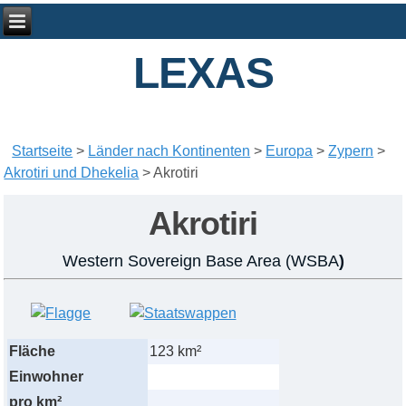
LEXAS
Startseite
>
Länder nach Kontinenten
>
Europa
>
Zypern
>
Akrotiri und Dhekelia
>
Akrotiri
Akrotiri
Western Sovereign Base Area (WSBA
)
Fläche
123 km²
Einwohner
pro km²