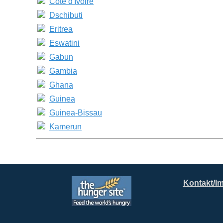
Côte d'Ivoire
Dschibuti
Eritrea
Eswatini
Gabun
Gambia
Ghana
Guinea
Guinea-Bissau
Kamerun
Kontakt/I