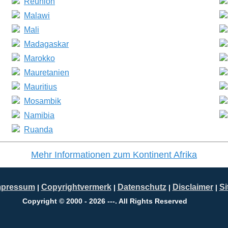
Réunion
Malawi
Mali
Madagaskar
Marokko
Mauretanien
Mauritius
Mosambik
Namibia
Ruanda
Mehr Informationen zum K
ontinent
A
frika
mpressum
Copyrightvermerk
Datenschutz
Disclaimer
S
|
|
|
|
Copyright © 2000 - 2026 ---. All Rights Reserved