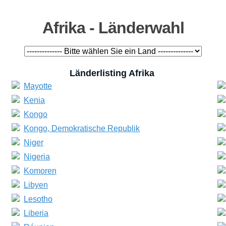
Afrika - Länderwahl
Länder
listing
Afrika
Mayotte
Kenia
Kongo
Kongo, Demokratische Republik
Niger
Nigeria
Komoren
Libyen
Lesotho
Liberia