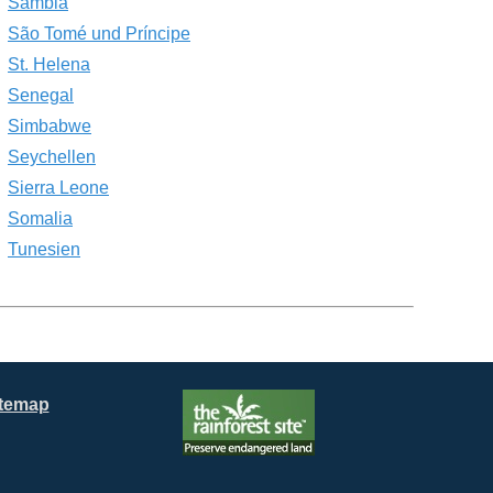
Sambia
São Tomé und Príncipe
St. Helena
Senegal
Simbabwe
Seychellen
Sierra Leone
Somalia
Tunesien
itemap