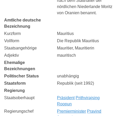
nach dem Statthalter der
nördlichen Niederlande Moritz
von Oranien benannt.
Amtliche deutsche
Bezeichnung
Kurzform
Mauritius
Vollform
Die Republik Mauritius
Staatsangehörige
Mauritier, Mauritierin
Adjektiv
mauritisch
Ehemalige
Bezeichnungen
Politischer Status
unabhängig
Staatsform
Republik (seit 1992)
Regierung
Staatsoberhaupt
Präsident
Prithvirajsing
Roopun
Regierungschef
Premierminister
Pravind