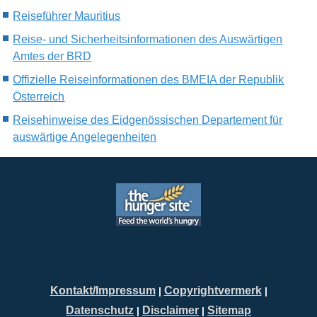
Reiseführer Mauritius
Reise- und Sicherheitsinformationen des Auswärtigen
Amtes der BRD
Offizielle Reiseinformationen des BMEIA der Republik
Österreich
Reisehinweise des Eidgenössischen Departement für
auswärtige Angelegenheiten
Kontakt/Impressum
Copyrightvermerk
|
|
Datenschutz
Disclaimer
Sitemap
|
|