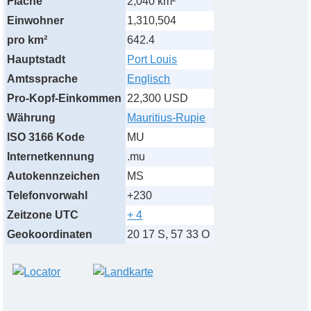
Fläche
2,040 km²
Einwohner
1,310,504
pro km²
642.4
Hauptstadt
Port Louis
Amtssprache
Englisch
Pro-Kopf-Einkommen
22,300 USD
Währung
Mauritius-Rupie
ISO 3166 Kode
MU
Internetkennung
.mu
Autokennzeichen
MS
Telefonvorwahl
+230
Zeitzone UTC
+ 4
Geokoordinaten
20 17 S, 57 33 O