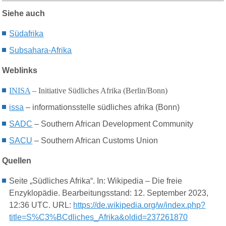
Siehe auch
Südafrika
Subsahara-Afrika
Weblinks
INISA
– Initiative Südliches Afrika (Berlin/Bonn)
issa
– informationsstelle südliches afrika (Bonn)
SADC
– Southern African Development Community
SACU
– Southern African Customs Union
Quellen
Seite „Südliches Afrika“. In: Wikipedia – Die freie
Enzyklopädie. Bearbeitungsstand: 12. September 2023,
12:36 UTC. URL:
https://de.wikipedia.org/w/index.php?
title=S%C3%BCdliches_Afrika&oldid=237261870