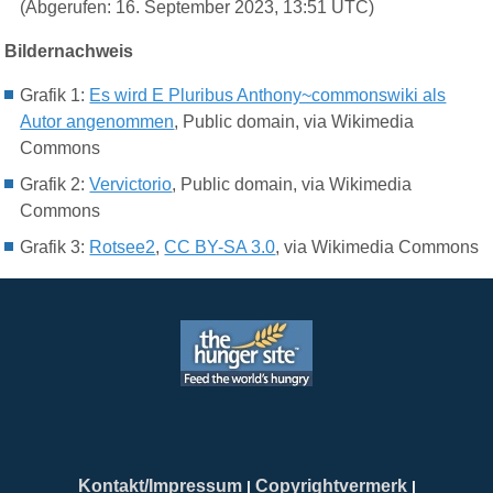
(Abgerufen: 16. September 2023, 13:51 UTC)
Bildernachweis
Grafik 1:
Es wird E Pluribus Anthony~commonswiki als
Autor angenommen
, Public domain, via Wikimedia
Commons
Grafik 2:
Vervictorio
, Public domain, via Wikimedia
Commons
Grafik 3:
Rotsee2
,
CC BY-SA 3.0
, via Wikimedia Commons
Kontakt/Impressum
Copyrightvermerk
|
|