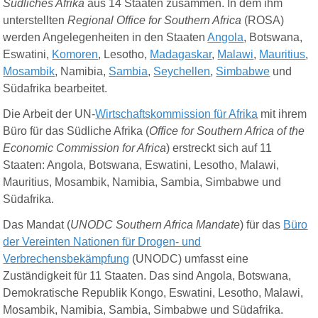
Südliches Afrika
aus 14 Staaten zusammen. In dem ihm
unterstellten
Regional Office for Southern Africa
(ROSA)
werden Angelegenheiten in den Staaten
Angola
, Botswana,
Eswatini,
Komoren
, Lesotho,
Madagaskar
,
Malawi
,
Mauritius
,
Mosambik
, Namibia,
Sambia
,
Seychellen
,
Simbabwe
und
Südafrika bearbeitet.
Die Arbeit der UN-
Wirtschaftskommission für Afrika
mit ihrem
Büro für das Südliche Afrika (
Office for Southern Africa of the
Economic Commission for Africa
) erstreckt sich auf 11
Staaten: Angola, Botswana, Eswatini, Lesotho, Malawi,
Mauritius, Mosambik, Namibia, Sambia, Simbabwe und
Südafrika.
Das Mandat (
UNODC Southern Africa Mandate
) für das
Büro
der Vereinten Nationen für Drogen- und
Verbrechensbekämpfung
(UNODC) umfasst eine
Zuständigkeit für 11 Staaten. Das sind Angola, Botswana,
Demokratische Republik Kongo, Eswatini, Lesotho, Malawi,
Mosambik, Namibia, Sambia, Simbabwe und Südafrika.