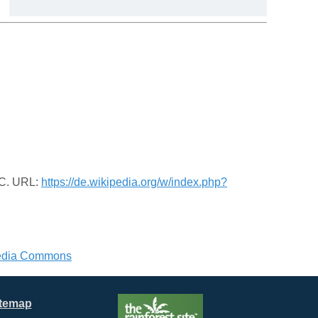
TC. URL:
https://de.wikipedia.org/w/index.php?
edia Commons
itemap