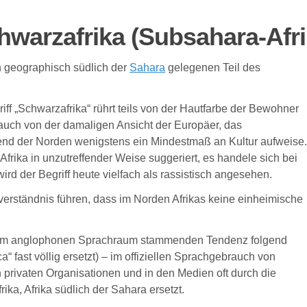
h
w
arzafrika
(Subsahara-Afri
n
geogra
ph
isch südlich der
Sahara
gelegenen Teil des
iff „Schwarzafrika“ rührt teils von der Hautfarbe der Bewohner
r auch von der damaligen Ansicht der Europäer, das
rend der Norden wenigstens ein Mindestmaß an Kultur aufweise.
frika in unzutreffender Weise suggeriert, es handele sich bei
d der Begriff heute vielfach als rassistisch angesehen.
rständnis führen, dass im Norden Afrikas keine einheimische
s dem anglophonen Sprachraum stammenden Tendenz folgend
a“ fast völlig ersetzt) – im offiziellen Sprachgebrauch von
rivaten Organisationen und in den Medien oft durch die
ka, Afrika südlich der Sahara ersetzt.