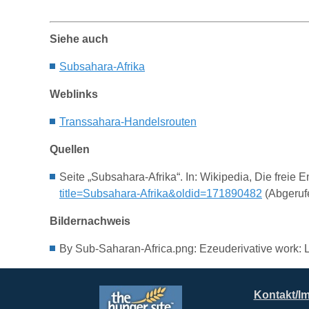
Siehe auch
S
ubsahara-
A
frika
Weblinks
Transsahara-Handelsrouten
Quellen
Seite „Subsahara-Afrika“. In: Wikipedia, Die frei
title=Subsahara-Afrika&oldid=171890482
(Abgeruf
Bildernachweis
By Sub-Saharan-Africa.png: Ezeuderivative work: 
Kontakt/I