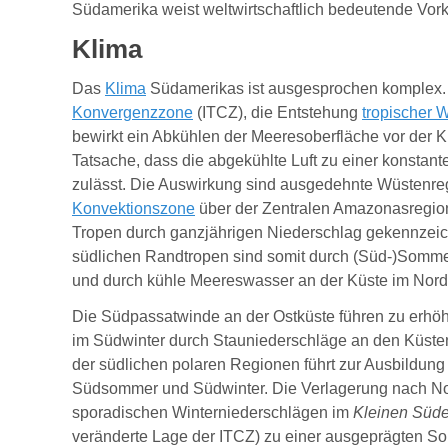
Südamerika weist weltwirtschaftlich bedeutende Vor
Klima
Das
Klima
Südamerikas ist ausgesprochen komplex. G
Konvergenzzone
(ITCZ), die Entstehung
tropischer 
bewirkt ein Abkühlen der Meeresoberfläche vor der 
Tatsache, dass die abgekühlte Luft zu einer konstan
zulässt. Die Auswirkung sind ausgedehnte Wüstenreg
Konvektionszone
über der Zentralen Amazonasregion 
Tropen durch ganzjährigen Niederschlag gekennzeich
südlichen Randtropen sind somit durch (Süd-)Sommer
und durch kühle Meereswasser an der Küste im Nord
Die Südpassatwinde an der Ostküste führen zu erhö
im Südwinter durch Stauniederschläge an den Küst
der südlichen polaren Regionen führt zur Ausbildun
Südsommer und Südwinter. Die Verlagerung nach Nor
sporadischen Winterniederschlägen im
Kleinen Süd
veränderte Lage der ITCZ) zu einer ausgeprägten S