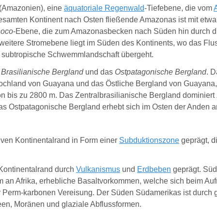
(Amazonien), eine
äquatoriale Regenwald
-Tiefebene, die vom
esamten Kontinent nach Osten fließende Amazonas ist mit etw
noco
-Ebene, die zum Amazonasbecken nach Süden hin durch d
 weitere Stromebene liegt im Süden des Kontinents, wo das Fl
 subtropische Schwemmlandschaft übergeht.
s
Brasilianische Bergland
und das
Ostpatagonische Bergland
. D
chland von Guayana und das Östliche Bergland von Guayana, e
bis zu 2800 m. Das Zentralbrasilianische Bergland dominiert Z
as Ostpatagonische Bergland erhebt sich im Osten der Anden 
tiven Kontinentalrand in Form einer
Subduktionszone
geprägt, di
Kontinentalrand durch
Vulkanismus
und
Erdbeben
geprägt. Süda
m an Afrika, erhebliche Basaltvorkommen, welche sich beim Auf
 Perm-karbonen Vereisung. Der Süden Südamerikas ist durch gl
en, Moränen und glaziale Abflussformen.