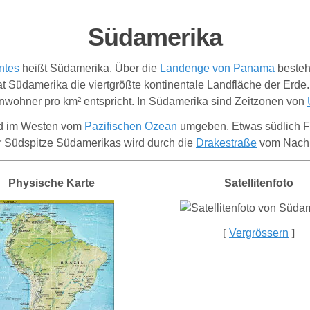
Südamerika
ntes
heißt Südamerika. Über die
Landenge von Panama
besteh
at Südamerika die viertgrößte kontinentale Landfläche der Erde
nwohner pro km² entspricht.
In Südamerika sind Zeitzonen von
d im Westen vom
Pazifischen Ozean
umgeben. Etwas südlich F
 Südspitze Südamerikas wird durch die
Drakestraße
vom Nachb
Physische Karte
Satellitenfoto
[
Vergrössern
]