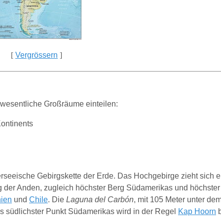
[
Vergrössern
]
i wesentliche Großräume einteilen:
ontinents
rseeische Gebirgskette der Erde. Das Hochgebirge zieht sich 
g der Anden, zugleich höchster Berg Südamerikas und höchster 
nien
und
Chile
. Die
Laguna del Carbón
, mit 105 Meter unter de
ls südlichster Punkt Südamerikas wird in der Regel
Kap Hoorn
b