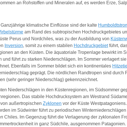
kommen an Rohstoffen und Mineralen auf, es werden Erze, Salpe
anzjährige klimatische Einflüsse sind der kalte
Humboldtstro
Wirbelstürme
am Rand des subtropischen Hochdruckgebietes u
Küste Perus und Nordchiles, was zu der Ausbildung von
Küsten
ten
Inversion
, somit zu einem stabilen
Hochdruckgebiet
führt, da
ionen an den Küsten. Die äquatoriale Tropenlage bewirkt im Sü
und führt zu starken Niederschlägen. Im Sommer verlagert sie 
net. Ebenfalls im Sommer bildet sich ein kontinentales
Hitzetie
niederschlag geprägt. Die nördlichen Randtropen sind durch P
en (sehr geringer Niederschlag) gekennzeichnet.
hten Niederschlägen in den Küstenregionen, im Südsommer gep
enregionen. Das stabile Hochdrucksystem am Westrand Südame
g von außertropischen
Zyklonen
vor der Küste Westpatagoniens
den im Südwinter führt zu periodischen Winterniederschlägen
en
Chiles. Im Gegenzug führt die Verlagerung der zyklonalen Fr
ommertrockenheit in ganz Südchile, ausgenommen Patagonien. 