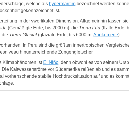
ederschläge, welche als
hypermaritim
bezeichnet werden können
ckenheit gekennzeichnet ist.
rteilung in der
vwertikalen
Dimension. Allgemeinhin lassen sic
ada
(Gemäßigte Erde, bis 2000 m), die
Tierra Fria
(Kalte Erde, 
d die
Tierra Glacial
(glaziale Erde, bis 6000 m,
Anökumene
).
rhanden. In Peru sind die größten innertropischen Vergletsche
resniveau hinunterreichende Zungengletscher.
es Klimaphänomen ist
El Niño
, denn obwohl es von seinem Ursp
. Die Kaltwasserströme vor Südamerika reißen ab und es samm
rmal vorherrschende stabile Hochdrucksituation auf und es kom
chläge.