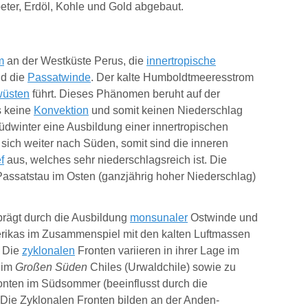
ter, Erdöl, Kohle und Gold abgebaut.
m
an der Westküste Perus, die
innertropische
nd die
Passatwinde
. Der kalte Humboldtmeeresstrom
wüsten
führt. Dieses Phänomen beruht auf der
s keine
Konvektion
und somit keinen Niederschlag
dwinter eine Ausbildung einer innertropischen
sich weiter nach Süden, somit sind die inneren
f
aus, welches sehr niederschlagsreich ist. Die
assatstau im Osten (ganzjährig hoher Niederschlag)
rägt durch die Ausbildung
monsunaler
Ostwinde und
rikas im Zusammenspiel mit den kalten Luftmassen
. Die
zyklonalen
Fronten variieren in ihrer Lage im
 im
Großen Süden
Chiles (Urwaldchile) sowie zu
onten im Südsommer (beeinflusst durch die
Die Zyklonalen Fronten bilden an der Anden-