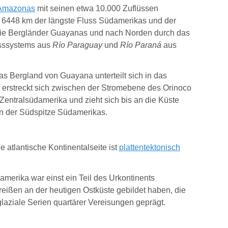
Amazonas
mit seinen etwa 10.000 Zuflüssen
a 6448 km der längste Fluss Südamerikas und der
ie Bergländer Guayanas und nach Norden durch das
usssystems aus
Río Paraguay
und
Río Paraná
aus
as Bergland von Guayana unterteilt sich in das
rstreckt sich zwischen der Stromebene des Orinoco
entralsüdamerika und zieht sich bis an die Küste
an der Südspitze Südamerikas.
e atlantische Kontinentalseite ist
plattentektonisch
merika war einst ein Teil des Urkontinents
reißen an der heutigen Ostküste gebildet haben, die
aziale Serien quartärer Vereisungen geprägt.