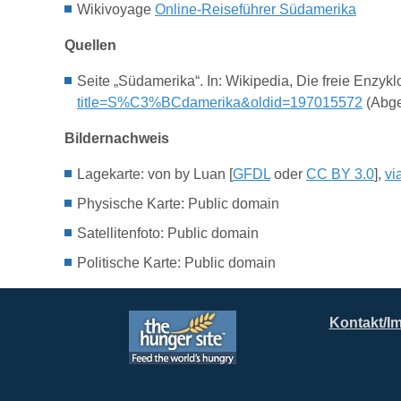
Wikivoyage
Online-Reiseführer Südamerika
Quellen
Seite „Südamerika“. In: Wikipedia, Die freie Enzy
title=S%C3%BCdamerika&oldid=197015572
(Abge
Bildernachweis
Lagekarte: von by Luan [
GFDL
oder
CC BY 3.0
],
vi
Physische Karte: Public domain
Satellitenfoto: Public domain
Politische Karte: Public domain
Kontakt/I