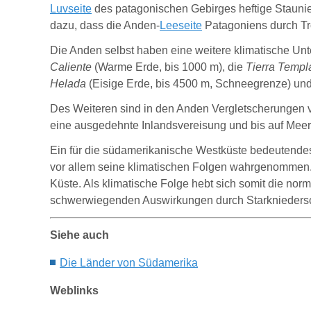
Luvseite
des patagonischen Gebirges heftige Stauni
dazu, dass die Anden-
Leeseite
Patagoniens durch Tro
Die Anden selbst haben eine weitere klimatische Unte
Caliente
(Warme Erde, bis 1000 m), die
Tierra Templ
Helada
(Eisige Erde, bis 4500 m, Schneegrenze) un
Des Weiteren sind in den Anden Vergletscherungen vo
eine ausgedehnte
Inlandsv
ereisung und bis auf Mee
Ein für die südamerikanische Westküste bedeutend
vor allem seine klimatischen Folgen wahrgenommen
Küste. Als klimatische Folge hebt sich somit die no
schwerwiegenden Auswirkungen durch Starknieders
Siehe auch
Die Länder von Südamerika
Weblinks