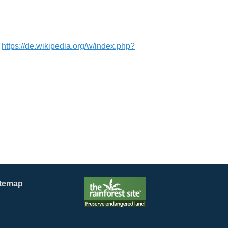
:
https://de.wikipedia.org/w/index.php?
itemap