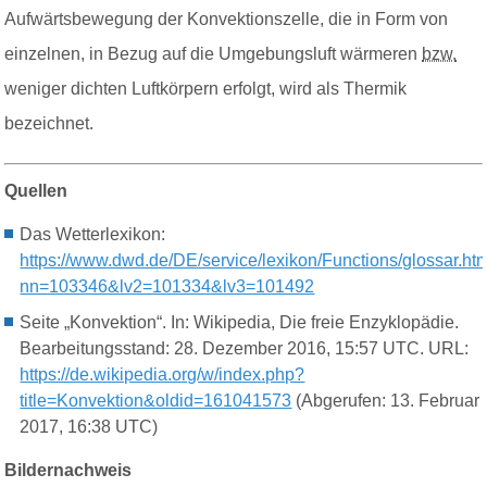
Aufwärtsbewegung der Konvektionszelle, die in Form von
einzelnen, in Bezug auf die Umgebungsluft wärmeren
bzw.
weniger dichten Luftkörpern erfolgt, wird als Thermik
bezeichnet.
Quellen
Das Wetterlexikon:
https://www.dwd.de/DE/service/lexikon/Functions/glossar.ht
nn=103346&lv2=101334&lv3=101492
Seite „Konvektion“. In: Wikipedia, Die freie Enzyklopädie.
Bearbeitungsstand: 28. Dezember 2016, 15:57 UTC. URL:
https://de.wikipedia.org/w/index.php?
title=Konvektion&oldid=161041573
(Abgerufen: 13. Februar
2017, 16:38 UTC)
Bildernachweis