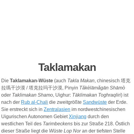
Taklamakan
Die
Taklamakan-Wüste
(auch
Takla Makan
, chinesisch
塔克
拉瑪干沙漠
/
塔克拉玛干沙漠
, Pinyin
Tǎkèlāmǎgān Shāmò
oder
Taklimakan Shamo
, Uighur:
Täklimakan Toghraqliri
) ist
nach der
Rub al-Chali
die zweitgrößte
Sandwüste
der Erde.
Sie erstreckt sich in
Zentralasien
im nordwestchinesischen
Uigurischen Autonomen Gebiet
Xinjiang
durch den
westlichen Teil des
Tarimbeckens
bis zur Straße 218. Östlich
dieser Straße liegt die
Wüste Lop Nor
an der tiefsten Stelle