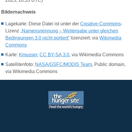
2023, 10:33 UTC)
Bildernachweis
Lagekarte: Diese Datei ist unter der
Creative-Commons
-
Lizenz
„Namensnennung – Weitergabe unter gleichen
Bedingungen 3.0 nicht portiert“
lizenziert; via
Wikimedia
Commons
Karte:
Kmusser
,
CC BY-SA 3.0
, via Wikimedia Commons
Satellitenfoto:
NASA/GSFC/MODIS Team
, Public domain,
via Wikimedia Commons