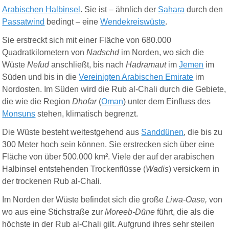
Arabischen Halbinsel
. Sie ist – ähnlich der
Sahara
durch den
Passatwind
bedingt – eine
Wendekreiswüste
.
Sie erstreckt sich mit einer Fläche von 680.000
Quadratkilometern von
Nadschd
im Norden, wo sich die
Wüste
Nefud
anschließt, bis nach
Hadramaut
im
Jemen
im
Süden und bis in die
Vereinigten Arabischen Emirate
im
Nordosten. Im Süden wird die Rub al-Chali durch die Gebiete,
die wie die Region
Dhofar
(
Oman
) unter dem Einfluss des
Monsuns
stehen, klimatisch begrenzt.
Die Wüste besteht weitestgehend aus
Sanddünen
, die bis zu
300 Meter hoch sein können. Sie erstrecken sich über eine
Fläche von über 500.000 km². Viele der auf der arabischen
Halbinsel entstehenden Trockenflüsse (
Wadis
) versickern in
der trockenen Rub al-Chali.
Im Norden der Wüste befindet sich die große
Liwa-Oase,
von
wo aus eine Stichstraße zur
Moreeb-Düne
führt, die als die
höchste in der Rub al-Chali gilt. Aufgrund ihres sehr steilen