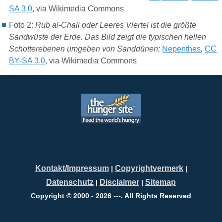
SA 3.0
, via Wikimedia Commons
Foto 2:
Rub al-Chali oder Leeres Viertel ist die größte
Sandwüste der Erde. Das Bild zeigt die typischen hellen
Schotterebenen umgeben von Sanddünen;
Nepenthes
,
CC
BY-SA 3.0
, via Wikimedia Commons
Kontakt/Impressum
Copyrightvermerk
|
|
Datenschutz
Disclaimer
Sitemap
|
|
Copyright © 2000 - 2026 ---. All Rights Reserved