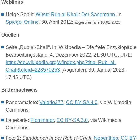
Weblinks
Helge Sobik:
Wüste Rub al-Khali: Der Sandmann.
In:
Spiegel Online
,
30. April 2012;
abgerufen am 10.02.2023
Quellen
Seite „Rub al-Chali“. In: Wikipedia – Die freie Enzyklopädie.
Bearbeitungsstand: 4. Dezember 2022, 21:30 UTC. URL:
https://de.wikipedia.org/w/index.php?title=Rub_al-
Chali&oldid=228570253
(Abgerufen: 30. Januar 2023,
17:45 UTC)
Bildernachweis
Panoramafoto:
Valerie277
,
CC BY-SA 4.0
, via Wikimedia
Commons
Lagekarte:
Flominator
,
CC BY-SA 3.0
, via Wikimedia
Commons
Foto 1:
Sanddünen in der Rub al-Chali
;
Nepenthes
,
CC BY-