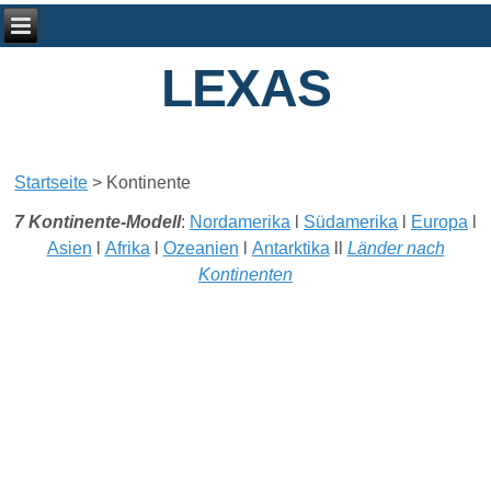
LEXAS
Startseite
>
Kontinente
7 Kontinente-Modell
:
Nordamerika
l
Südamerika
l
Europa
l
Asien
l
Afrika
l
Ozeanien
l
Antarktika
ll
Länder nach
Kontinenten