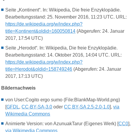
Seite „Kontinent“. In: Wikipedia, Die freie Enzyklopädie.
Bearbeitungsstand: 25. November 2016, 11:23 UTC. URL:
https://de.wikipedia.org/w/index.php?
title=Kontinent&oldid=160050814
(Abgerufen:
24
.
Januar
201
7
,
17
:54 UTC)
Seite „Herodot“. In: Wikipedia, Die freie Enzyklopädie.
Bearbeitungsstand: 14. Oktober 2016, 14:04 UTC. URL:
https://de.wikipedia.org/w/index.php?
title=Herodot&oldid=158749246
(Abgerufen: 24. Januar
2017, 17:13 UTC)
Bildernachweis
von User:Cogito ergo sumo (File:BlankMap-World.png)
[
GFDL
,
CC-BY-SA-3.0
oder
CC BY-SA 2.5-2.0-1.0
],
via
Wikimedia Commons
Animierte Version: von AzunuakTarur (Eigenes Werk) [
CC0
],
via Wikimedia Commons