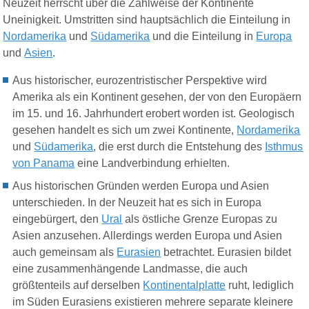
Neuzeit herrscht über die Zählweise der Kontinente
Uneinigkeit. Umstritten sind hauptsächlich die Einteilung in
Nordamerika
und
Südamerika
und die Einteilung in
Europa
und
Asien
.
Aus historischer
,
eurozentristischer
Perspektive
wird
Amerika als ein Kontinent
gesehen, der
von den Europäern
im 15. und 16. Jahrhundert erobert worden ist. Geologisch
gesehen handelt es sich um zwei Kontinente,
Nordamerika
und
Südamerika
,
die erst durch die Entstehung des
Isthmus
von Panama
eine Landverbindung erhielten.
Aus historischen Gründen werden Europa und Asien
unterschieden. In der Neuzeit hat es sich in Europa
eingebürgert, den
Ural
als östliche Grenze Europas zu
Asien anzusehen. Allerdings werden Europa und Asien
auch gemeinsam als
Eurasien
betrachtet. Eurasien bildet
eine zusammenhängende Landmasse, die auch
größtenteils auf derselben
Kontinentalplatte
ruht, lediglich
im Süden Eurasiens existieren mehrere separate kleinere