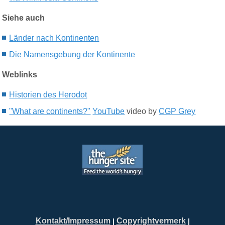
Siehe auch
Länder nach Kontinenten
Die N
amensgebung
der Kontinente
Weblinks
Historien des Herodot
"What are continents?"
YouTube
video by
CGP Grey
Kontakt/Impressum
Copyrightvermerk
|
|