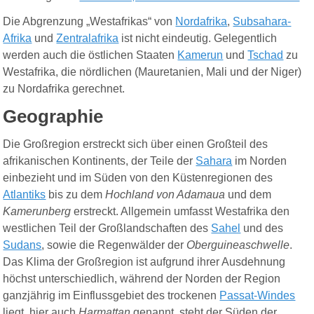
Die Abgrenzung „Westafrikas“ von
Nordafrika
,
Subsahara-
Afrika
und
Zentralafrika
ist nicht eindeutig. Gelegentlich
werden auch die östlichen Staaten
Kamerun
und
Tschad
zu
Westafrika, die nördlichen (Mauretanien, Mali und der Niger)
zu Nordafrika gerechnet.
Geographie
Die Großregion erstreckt sich über einen Großteil des
afrikanischen Kontinents, der Teile der
Sahara
im Norden
einbezieht und im Süden von den Küstenregionen des
Atlantiks
bis zu dem
Hochland von Adamaua
und dem
Kamerunberg
erstreckt. Allgemein umfasst Westafrika den
westlichen Teil der Großlandschaften des
Sahel
und des
Sudans
, sowie die Regenwälder der
Oberguineaschwelle
.
Das Klima der Großregion ist aufgrund ihrer Ausdehnung
höchst unterschiedlich, während der Norden der Region
ganzjährig im Einflussgebiet des trockenen
Passat-Windes
liegt,
hier
auch
Harmattan
genannt, steht der Süden der