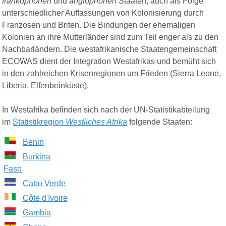
frankophonen
und
anglophonen
Staaten, auch als Folge
unterschiedlicher Auffassungen von Kolonisierung durch
Franzosen und Briten. Die Bindungen der ehemaligen
Kolonien an ihre Mutterländer sind zum Teil enger als zu den
Nachbarländern. Die westafrikanische Staatengemeinschaft
ECOWAS
dient der Integration Westafrikas und bemüht sich
in den zahlreichen Krisenregionen um Frieden (Sierra Leone,
Liberia, Elfenbeinküste).
In Westafrika befinden sich nach der UN-Statistikabteilung
im
Statistik
region
Westliches Afrika
folgende
Staaten
:
Benin
Burkina
Faso
Cabo Verde
Côte d'Ivoire
Gambia