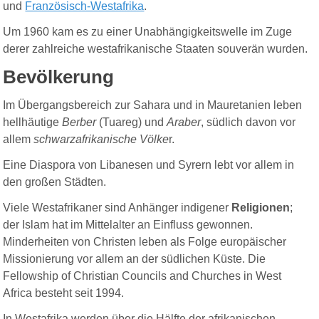
und
Französisch-Westafrika
.
Um 1960 kam es zu einer Unabhängigkeitswelle im Zuge
derer zahlreiche westafrikanische Staaten souverän wurden.
Bevölkerung
Im Übergangsbereich zur Sahara und in Mauretanien leben
hellhäutige
Berber
(Tuareg) und
Araber
, südlich davon vor
allem
schwarzafrikanische Völke
r.
Eine Diaspora von Libanesen und Syrern lebt vor allem in
den großen Städten.
Viele
Westafrikaner
sind
Anhänger
indigener
Religionen
;
der Islam hat
im
Mittelalter an
Einfluss
gewonnen.
Minderheiten von Christen
leben
als
Folge
europäischer
Missionierung
vor
allem an der
südlichen
Küste. Die
Fellowship of Christian Councils and Churches in West
Africa
besteht
seit 1994.
In Westafrika werden über die Hälfte der afrikanischen