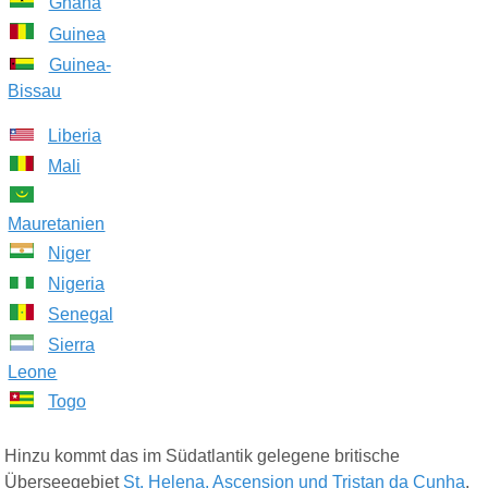
Ghana
Guinea
Guinea-
Bissau
Liberia
Mali
Mauretanien
Niger
Nigeria
Senegal
Sierra
Leone
Togo
Hinzu kommt das im Südatlantik gelegene britische
Überseegebiet
St. Helena, Ascension und Tristan da Cunha
.