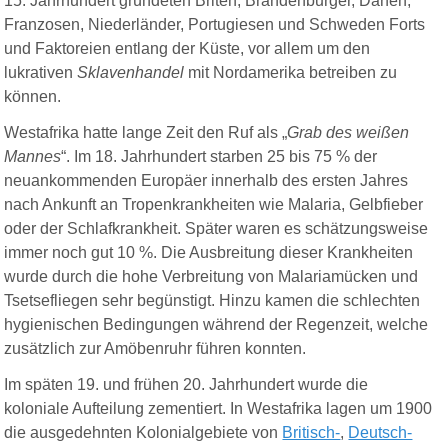
15. Jahrhundert gründeten Briten, Brandenburger, Dänen,
Franzosen, Niederländer, Portugiesen und Schweden Forts
und Faktoreien entlang der Küste, vor allem um den
lukrativen
Sklavenhandel
mit Nordamerika betreiben zu
können.
Westafrika hatte lange Zeit den Ruf als „
Grab des weißen
Mannes
“. Im 18. Jahrhundert starben 25 bis 75 % der
neuankommenden Europäer innerhalb des ersten Jahres
nach Ankunft an Tropenkrankheiten wie Malaria, Gelbfieber
oder der Schlafkrankheit. Später waren es schätzungsweise
immer noch gut 10 %. Die Ausbreitung dieser Krankheiten
wurde durch die hohe Verbreitung von Malariamücken und
Tsetsefliegen sehr begünstigt. Hinzu kamen die schlechten
hygienischen Bedingungen während der Regenzeit, welche
zusätzlich zur Amöbenruhr führen konnten.
Im
späten 19. und
frühen 20.
Jahrhundert
wurde die
koloniale
Aufteilung
zementiert. In
Westafrika
lagen um 1900
die
ausgedehnten
Kolonialgebiete von
Britisch-
,
Deutsch-