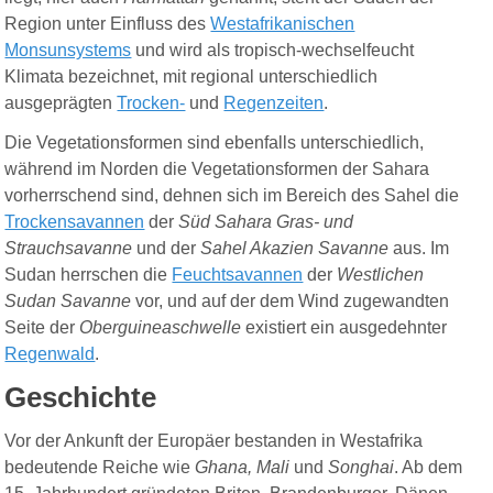
Region unter Einfluss des
Westafrikanischen
Monsunsystems
und wird als tropisch-wechselfeucht
Klimata bezeichnet, mit regional unterschiedlich
ausgeprägten
Trocken-
und
Regenzeiten
.
Die Vegetationsformen sind ebenfalls unterschiedlich,
während im Norden die Vegetationsformen der Sahara
vorherrschend sind, dehnen sich im Bereich des Sahel die
Trockensavannen
der
Süd Sahara Gras- und
Strauchsavanne
und der
Sahel Akazien Savanne
aus. Im
Sudan herrschen die
Feuchtsavannen
der
Westlichen
Sudan Savanne
vor, und auf der dem Wind zugewandte
n
Seite
der
Oberguineaschwelle
existiert ein ausgedehnter
Regenwald
.
Geschichte
Vor der Ankunft der Europäer bestanden in Westafrika
bedeutende Reiche wie
Ghana, Mali
und
Songhai
. Ab dem