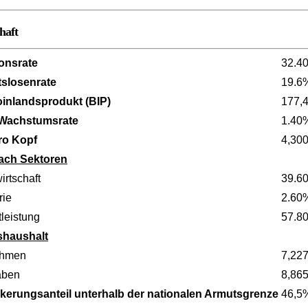
haft
ionsrate
32.4
tslosenrate
19.6
oinlandsprodukt (BIP)
177,
 Wachstumsrate
1.40
ro Kopf
4,30
ach Sektoren
irtschaft
39.6
rie
2.60
leistung
57.8
shaushalt
ahmen
7,227
aben
8,865
kerungsanteil unterhalb der nationalen Armutsgrenze
46,5