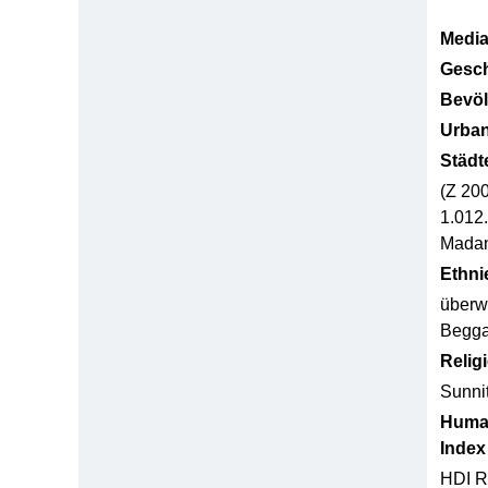
Media
Gesch
Bevöl
Urban
Städt
(Z 20
1.012
Madani
Ethni
überw
Begga
Relig
Sunni
Huma
Index
HDI R