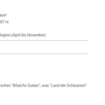
 km²
187 m
Region (April bis November)
ischen "Bilad As Sudan", was "Land der Schwarzen"