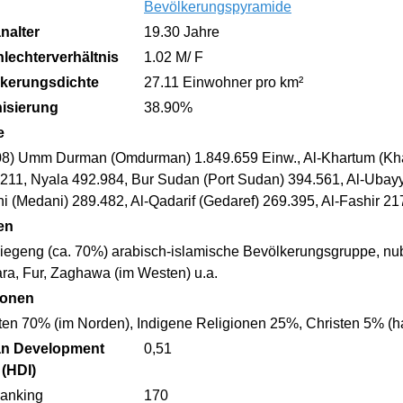
Bevölkerungspyramide
nalter
19.30 Jahre
lechterverhältnis
1.02 M/ F
kerungsdichte
27.11 Einwohner pro km²
isierung
38.90%
e
08) Umm Durman (Omdurman) 1.849.659 Einw., Al-Khartum (Khart
.211, Nyala 492.984, Bur Sudan (Port Sudan) 394.561, Al-Ubay
 (Medani) 289.482, Al-Qadarif (Gedaref) 269.395, Al-Fashir 21
en
iegeng (ca. 70%) arabisch-islamische Bevölkerungsgruppe, nu
ra, Fur, Zaghawa (im Westen) u.a.
ionen
ten 70% (im Norden), Indigene Religionen 25%, Christen 5% (
n Development
0,51
 (HDI)
anking
170