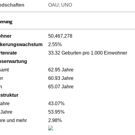
iedschaften
OAU; UNO
kerung
ohner
50,467,278
lkerungswachstum
2.55%
tenrate
33.32 Geburten pro 1.000 Einwohner
nserwartung
samt
62.95 Jahre
er
60.93 Jahre
n
65.07 Jahre
sstruktur
Jahre
43.07%
 Jahre
53.95%
hre und mehr
2.98%