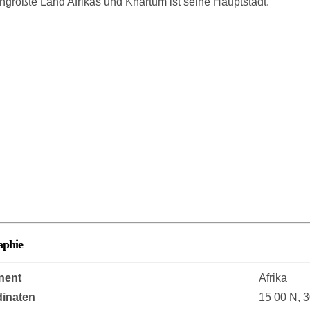
ngrößte Land Afrikas und Khartum ist seine Hauptstadt.
aphie
nent
Afrika
inaten
15 00 N, 