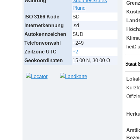
Währung
Sudanesisches
Grenz
Pfund
Küst
ISO 3166 Kode
SD
Lande
Internetkennung
.sd
Höch
Autokennzeichen
SUD
Klima
Telefonvorwahl
+249
heiß u
Zeitzone UTC
+2
Geokoordinaten
15 00 N, 30 00 O
Staat 
Lokal
Kurzf
Offizi
Herku
Amtli
Beze