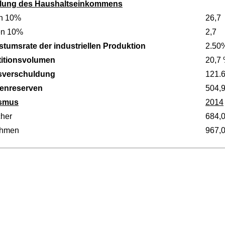
ilung des Haushaltseinkommens
n 10%
26,7
en 10%
2,7
tumsrate der industriellen Produktion
2.50
titionsvolumen
20,7
sverschuldung
121.
enreserven
504,
ismus
2014
her
684,
ahmen
967,