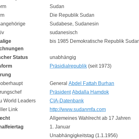
orm
Sudan
rm
Die Republik Sudan
sangehörige
Sudabese, Sudanesin
iv
sudanesisch
alige
bis 1985 Demokratische Republik Suda
ichnungen
ischer Status
unabhängig
sform
Präsidialrepublik
(seit 1973)
erung
soberhaupt
General
Abdel Fattah Burhan
rungschef
Präsident
Abdalla Hamdok
zu World Leaders
CIA-Datenbank
eller Link
http://www.sudanmfa.com
echt
Allgemeines Wahlrecht ab 17 Jahren
nalfeiertag
1. Januar
Unabhängigkeitstag (1.1.1956)