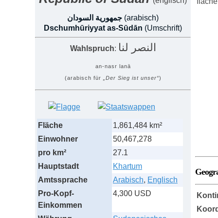
(englisch)
fläche
جمهورية السودان
(arabisch)
Dschumhūriyyat as-Sūdān
(Umschrift)
النصر لنا
Wahlspruch
:
an-nasr lanā
(arabisch für
„Der Sieg ist unser“
)
Fläche
1,861,484 km²
Einwohner
50,467,278
pro km²
27.1
Hauptstadt
Khartum
Geogr
Amtssprache
Arabisch
,
Englisch
Pro-Kopf-
4,300 USD
Konti
Einkommen
Koord