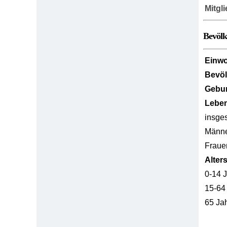
Mitgl
Bevöl
Einw
Bevö
Gebur
Lebe
insge
Männ
Fraue
Alter
0-14 
15-64
65 Ja