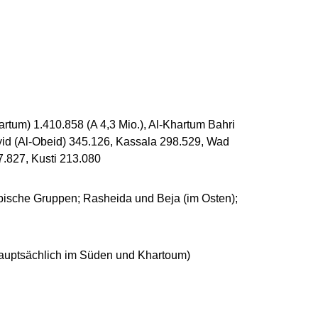
um) 1.410.858 (A 4,3 Mio.), Al-Khartum Bahri
yid (Al-Obeid) 345.126, Kassala 298.529, Wad
7.827, Kusti 213.080
bische Gruppen; Rasheida und Beja (im Osten);
hauptsächlich im Süden und Khartoum)