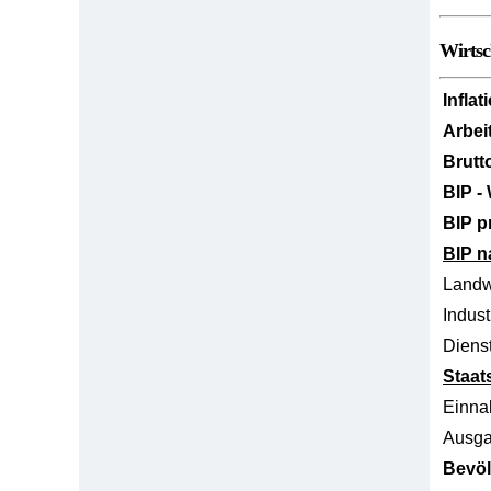
Wirtsc
Inflat
Arbei
Brutt
BIP -
BIP p
BIP n
Landw
Indust
Dienst
Staat
Einn
Ausg
Bevöl