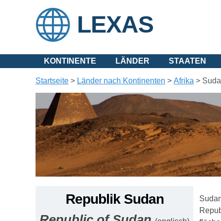
LEXAS
KONTINENTE
LÄNDER
STAATEN
Startseite
>
Länder nach Kontinenten
>
Afrika
>
Suda
Republik Sudan
Sudan 
Repub
Republic of Sudan