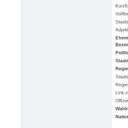
Kurzf
Vollfo
Staat
Adjekt
Ehem
Beze
Polit
Staat
Regi
Staat
Regie
Link 
Offizi
Wahlr
Natio