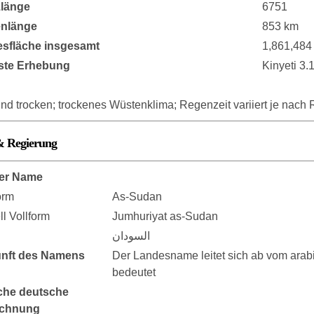
länge
6751
enlänge
853 km
sfläche insgesamt
1,861,484
ste Erhebung
Kinyeti 3.
nd trocken; trockenes Wüstenklima; Regenzeit variiert je nach 
& Regierung
er Name
orm
As-Sudan
ell Vollform
Jumhuriyat as-Sudan
السودان
nft des Namens
Der Landesname leitet sich ab vom arab
bedeutet
che deutsche
ichnung