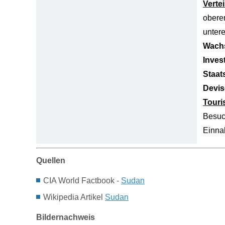
Verte
obere
unter
Wachs
Inves
Staat
Devis
Tour
Besuc
Einn
Quellen
CIA World Factbook -
Sudan
Wikipedia Artikel
Sudan
Bildernachweis