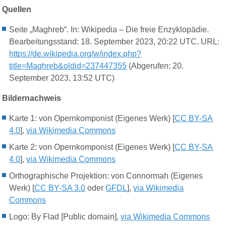
Quellen
Seite „Maghreb“. In: Wikipedia – Die freie Enzyklopädie.
Bearbeitungsstand: 18. September 2023, 20:22 UTC. URL:
https://de.wikipedia.org/w/index.php?
title=Maghreb&oldid=237447355
(Abgerufen: 20.
September 2023, 13:52 UTC)
Bildernachweis
Karte 1: von Opernkomponist (Eigenes Werk) [
CC BY-SA
4.0
],
via Wikimedia Commons
Karte 2: von Opernkomponist (Eigenes Werk) [
CC BY-SA
4.0
],
via Wikimedia Commons
Orthographische Projektion: von Connormah (Eigenes
Werk) [
CC BY-SA 3.0
oder
GFDL
],
via Wikimedia
Commons
Logo: By Flad [Public domain],
via Wikimedia Commons