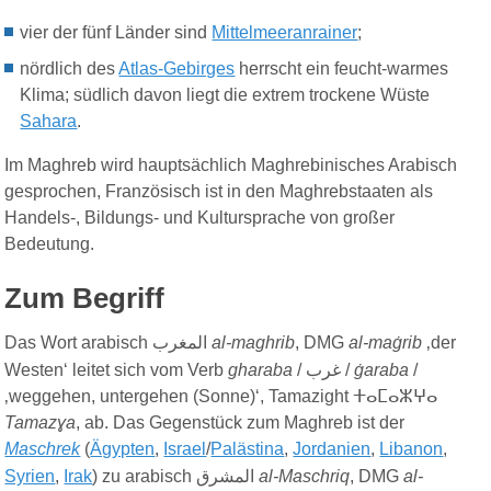
vier der fünf Länder sind
Mittelmeeranrainer
;
nördlich des
Atlas-Gebirges
herrscht ein feucht-warmes
Klima; südlich davon liegt die extrem trockene Wüste
Sahara
.
Im Maghreb wird hauptsächlich Maghrebinisches Arabisch
gesprochen, Französisch ist in den Maghrebstaaten als
Handels-, Bildungs- und Kultursprache von großer
Bedeutung.
Zum Begriff
Das Wort arabisch
المغرب
al-maghrib
, DMG
al-maġrib
‚der
Westen‘ leitet sich vom Verb
gharaba
/
غرب
/
ġaraba
/
‚weggehen, untergehen (Sonne)‘, Tamazight ⵜⴰⵎⴰⵣⵖⴰ
Tamazɣa
, ab. Das Gegenstück zum Maghreb ist der
Maschrek
(
Ägypten
,
Israel
/
Palästina
,
Jordanien
,
Libanon
,
Syrien
,
Irak
) zu arabisch
المشرق
al-Maschriq
, DMG
al-