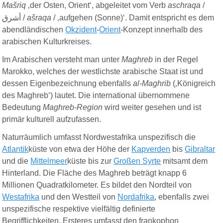
Mašriq
‚der Osten, Orient‘, abgeleitet vom Verb
aschraqa
/
أشرق
/
ašraqa
/ ‚aufgehen (Sonne)‘. Damit entspricht es dem
abendländischen
Okzident
-
Orient
-Konzept innerhalb des
arabischen Kulturkreises.
Im Arabischen versteht man unter
Maghreb
in der Regel
Marokko, welches der westlichste arabische Staat ist und
dessen Eigenbezeichnung ebenfalls
al-Maghrib
(‚Königreich
des Maghreb‘) lautet. Die international übernommene
Bedeutung
Maghreb-Region
wird weiter gesehen und ist
primär kulturell aufzufassen.
Naturräumlich umfasst Nordwestafrika unspezifisch die
Atlantik
küste von
etwa der Höhe der
Kapverden
bis
Gibraltar
und die
Mittelmeer
küste
bis zur
Großen Syrte
mitsamt dem
Hinterland. Die Fläche des Maghreb beträgt knapp 6
Millionen Quadratkilometer. Es bildet den Nordteil von
Westafrika
und den Westteil von
Nordafrika
, ebenfalls zwei
unspezifische respektive vielfältig definierte
Begrifflichkeiten. Ersteres umfasst den frankophon