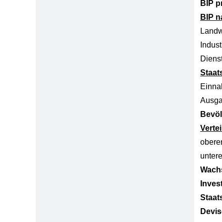
BIP p
BIP n
Landw
Indust
Dienst
Staat
Einn
Ausg
Bevöl
Verte
obere
unter
Wachs
Inves
Staat
Devis