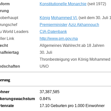
sform
Konstitutionelle Monarchie
(seit 1972)
erung
soberhaupt
König
Mohammed VI.
(seit dem 30. Juli
rungschef
Premierminister
Aziz Akhannouch
zu World Leaders
CIA-Datenbank
eller Link
http://www.pm.gov.ma
echt
Allgemeines Wahlrecht ab 18 Jahren
nalfeiertag
30. Juli
Thronbesteigung von König Mohammed V
iedschaften
UNO
kerung
ohner
37,387,585
lkerungswachstum
0.84%
tenrate
17.10 Geburten pro 1.000 Einwohner