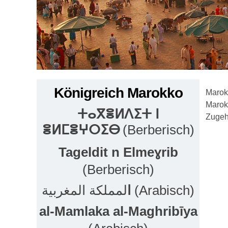
Königreich Marokko
Marokk
Marok
ⵜⴰⴳⴻⵍⴷⵉⵜ ⵏ
Zugehö
ⴻⵍⵎⴻⵖⵔⵉⴱ
(Berberisch)
Tageldit n Elmeɣrib
(Berberisch)
لمملكة المغربية (Arabisch)
ا
al-Mamlaka al-Maghribīya