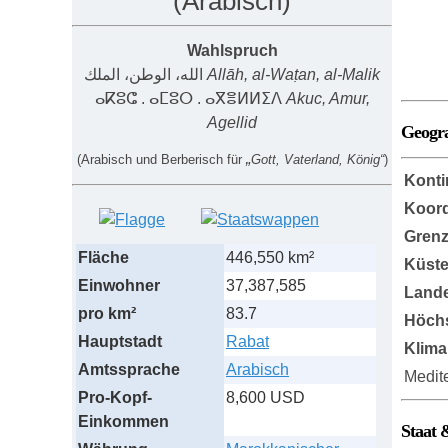
(Arabisch)
Wahlspruch
الله، الوطن، الملك
Allāh, al-Waṭan, al-Malik
ⴰⴽⵓⵛ . ⴰⵎⵓⵔ . ⴰⴳⴻⵍⵍⵉⴷ
Akuc, Amur,
Agellid
Geogr
„
(
Arabisch und Berberisch für
Gott, Vaterland, König“
)
Konti
Koord
Grenz
Fläche
446,550 km²
Küst
Einwohner
37,387,585
Lande
pro km²
83.7
Höch
Hauptstadt
Rabat
Klima
Amtssprache
Arabisch
Medit
Pro-Kopf-
8,600 USD
Einkommen
Staat 