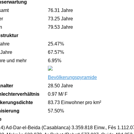
nserwartung
samt
76.31 Jahre
er
73.25 Jahre
n
79.53 Jahre
sstruktur
Jahre
25.47%
 Jahre
67.57%
hre und mehr
6.95%
Bevölkerungspyramide
nalter
28.50 Jahre
lechterverhältnis
0.97 M/ F
kerungsdichte
83.73 Einwohner pro km²
isierung
57.50%
e
14) Ad-Dar-el-Beida (Casablanca) 3.359.818 Einw., Fès 1.112.0