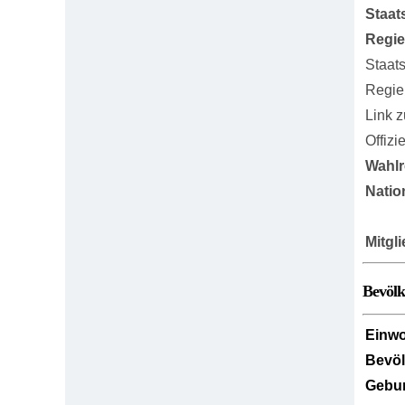
Staat
Regi
Staat
Regie
Link 
Offizi
Wahlr
Natio
Mitgl
Bevöl
Einw
Bevö
Gebur