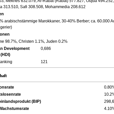
03, Meknès 632.079, Ar-Rabat (Rabat) 577.827, Oujda 494.252, 
a 313.510, Safi 308.508, Mohammedia 208.612
en
% arabischstämmige Marokkaner, 30-40% Berber; ca. 60.000 Ausl
gerier)
ionen
me 98.7%, Christen 1.1%, Juden 0.2%
n Development
0,686
 (HDI)
anking
121
haft
ionsrate
0.80
tslosenrate
10.2
oinlandsprodukt (BIP)
298,
 Wachstumsrate
4.10