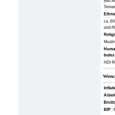
890.4
Temar
Ethni
ca. 60
und Al
Relig
Musli
Huma
Index
HDI R
Wirtsc
Inflat
Arbei
Brutt
BIP -