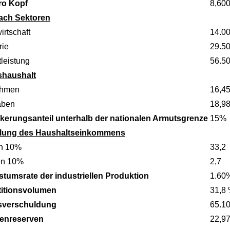
ro Kopf
8,60
ach Sektoren
irtschaft
14.0
rie
29.5
leistung
56.5
shaushalt
ahmen
16,45
aben
18,98
kerungsanteil unterhalb der nationalen Armutsgrenze
15%
ilung des Haushaltseinkommens
n 10%
33,2
en 10%
2,7
tumsrate der industriellen Produktion
1.60
titionsvolumen
31,8
sverschuldung
65.1
enreserven
22,9