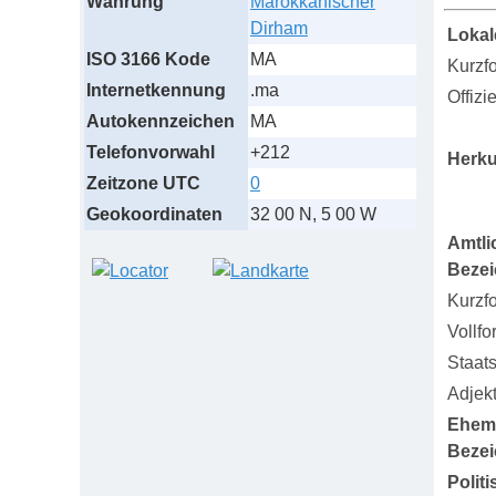
Währung
Marokkanischer
Dirham
Lokal
ISO 3166 Kode
MA
Kurzf
Internetkennung
.ma
Offizi
Autokennzeichen
MA
Telefonvorwahl
+212
Herku
Zeitzone UTC
0
Geokoordinaten
32 00 N, 5 00 W
Amtli
Beze
Kurzf
Vollfo
Staat
Adjekt
Ehem
Beze
Polit