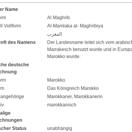
er Name
orm
Al Maghrib
ell Vollform
Al-Mamlaka al- Maghribiya
المغرب
nft des Namens
Der Landesname leitet sich vom arabisch
Marrakesch benutzt wurde und in Europa
Marokko wurde.
che deutsche
ichnung
orm
Marokko
rm
Das Königreich Marokko
sangehörige
Marokkaner, Marokkanerin
iv
marokkanisch
alige
ichnungen
ischer Status
unabhängig