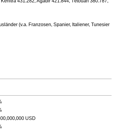
Kenitra 431.282, Agadir 421.844, Tétouan 380.787,
änder (v.a. Franzosen, Spanier, Italiener, Tunesier
%
%
600,000,000 USD
%