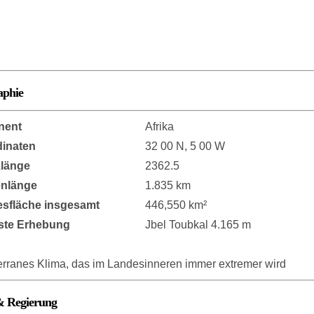
aphie
nent
Afrika
inaten
32 00 N, 5 00 W
länge
2362.5
enlänge
1.835 km
sfläche insgesamt
446,550 km²
ste Erhebung
Jbel Toubkal 4.165 m
erranes Klima, das im Landesinneren immer extremer wird
& Regierung