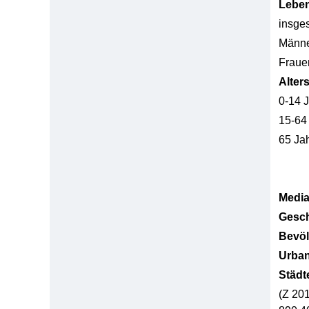
Lebe
insge
Männ
Fraue
Alter
0-14 
15-64
65 Ja
Media
Gesch
Bevöl
Urban
Städt
(Z 20