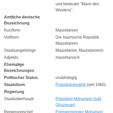
und bedeutet "Mann des
Westens".
Amtliche deutsche
Bezeichnung
Kurzform
Mauretanien
Vollform
Die Islamische Republik
Mauretanien
Staatsangehörige
Mauretanier, Mauretanierin
Adjektiv
mauretanisch
Ehemalige
Bezeichnungen
Politischer Status
unabhängig
Staatsform
Präsidialrepublik
(seit 1960)
Regierung
Staatsoberhaupt
Präsident
Mohamed Ould
Ghazouani
Regierungschef
Premierminister
Mohamed