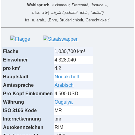
Wahlspruch
:
« Honneur, Fraternité, Justice »
,
شرف، إخاء، عدالة
‎
(„scharaf, ichā’, ʿadāla“)
frz. u. arab., „Ehre, Brüderlichkeit, Gerechtigkeit“
Fläche
1,030,700 km²
Einwohner
4,328,040
pro km²
4.2
Hauptstadt
Nouakchott
Amtssprache
Arabisch
Pro-Kopf-Einkommen
4,500 USD
Währung
Ouguiya
ISO 3166 Kode
MR
Internetkennung
.mr
Autokennzeichen
RIM