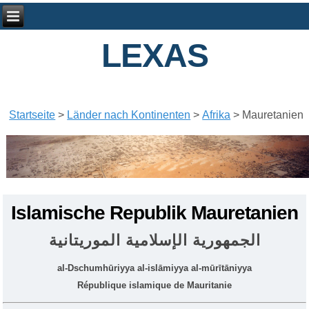
LEXAS
Startseite
>
Länder nach Kontinenten
>
Afrika
>
Mauretanien
Islamische Republik Mauretanien
الجمهورية الإسلامية الموريتانية
al-Dschumhūriyya al-islāmiyya al-mūrītāniyya
République islamique de Mauritanie