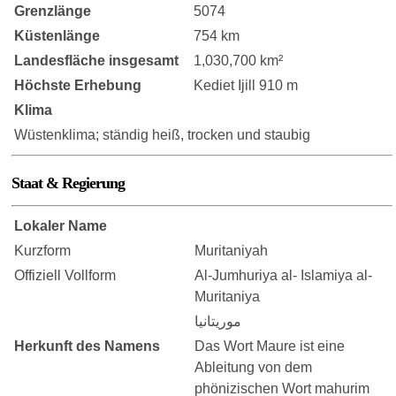
Grenzlänge
5074
Küstenlänge
754 km
Landesfläche insgesamt
1,030,700 km²
Höchste Erhebung
Kediet Ijill 910 m
Klima
Wüstenklima; ständig heiß, trocken und staubig
Staat & Regierung
Lokaler Name
Kurzform
Muritaniyah
Offiziell Vollform
Al-Jumhuriya al- Islamiya al-
Muritaniya
موريتانيا
Herkunft des Namens
Das Wort Maure ist eine
Ableitung von dem
phönizischen Wort mahurim