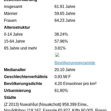
insgesamt
61.91 Jahre
Männer
59.65 Jahre
Frauen
64.23 Jahre
Altersstruktur
0-14 Jahre
38.24%
15-64 Jahre
57.96%
65 Jahre und mehr
3.81%
Bevölkerungspyramide
Medianalter
20.10 Jahre
Geschlechterverhältnis
0.93 M/ F
Bevölkerungsdichte
4.20 Einwohner pro km²
Urbanisierung
61.80%
Städte
(Z 2013) Nuwahšut (Nouakchott) 958.399 Einw.,
Nouâdhibou 118.167, Fassale 65.927, Kiffa 60.005, Rosso