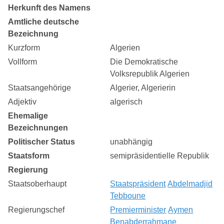
Herkunft des Namens
Amtliche deutsche
Bezeichnung
Kurzform
Algerien
Vollform
Die Demokratische
Volksrepublik Algerien
Staatsangehörige
Algerier, Algerierin
Adjektiv
algerisch
Ehemalige
Bezeichnungen
Politischer Status
unabhängig
Staatsform
semipräsidentielle Republik
Regierung
Staatsoberhaupt
Staatspräsident
Abdelmadjid
Tebboune
Regierungschef
Premierminister
Aymen
Benabderrahmane