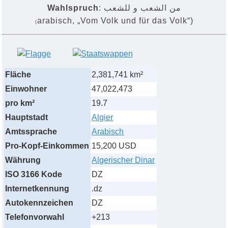
Wahlspruch
: من الشعب و للشعب
arabisch, „Vom Volk und für das Volk“)
(
Fläche
2,381,741 km²
Einwohner
47,022,473
pro km²
19.7
Hauptstadt
Algier
Amtssprache
Arabisch
Pro-Kopf-Einkommen
15,200 USD
Währung
Algerischer Dinar
ISO 3166 Kode
DZ
Internetkennung
.dz
Autokennzeichen
DZ
Telefonvorwahl
+213