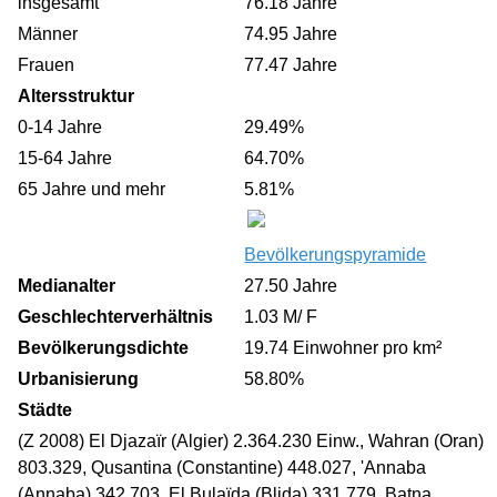
insgesamt
76.18 Jahre
Männer
74.95 Jahre
Frauen
77.47 Jahre
Altersstruktur
0-14 Jahre
29.49%
15-64 Jahre
64.70%
65 Jahre und mehr
5.81%
Bevölkerungspyramide
Medianalter
27.50 Jahre
Geschlechterverhältnis
1.03 M/ F
Bevölkerungsdichte
19.74 Einwohner pro km²
Urbanisierung
58.80%
Städte
(Z 2008) El Djazaïr (Algier) 2.364.230 Einw., Wahran (Oran)
803.329, Qusantina (Constantine) 448.027, 'Annaba
(Annaba) 342.703, El Bulaïda (Blida) 331.779, Batna