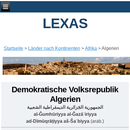
LEXAS
Startseite
>
Länder nach Kontinenten
>
Afrika
>
Algerien
Demokratische Volksrepublik
Algerien
الجمهورية الجَزائرية الديمقراطية الشعبية
al-Ǧumhūriyya al-Ǧazāʾiriyya
ad-Dīmūqrāṭiyya aš-Šaʿbiyya
(arab.)