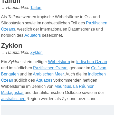
Taifun
→
Hauptartikel
:
Taifun
Als
Taifune
werden tropische Wirbelstürme in Ost- und
Südostasien sowie im nordwestlichen Teil des
Pazifischen
Ozeans
, westlich der internationalen Datumsgrenze und
nördlich des
Äquators
bezeichnet.
Zyklon
→
Hauptartikel
:
Zyklon
Ein
Zyklon
ist ein heftiger
Wirbelsturm
im
Indischen Ozean
und im südlichen
Pazifischen Ozean
, genauer im
Golf von
Bengalen
und im
Arabischen Meer
. Auch die im
Indischen
Ozean
südlich des
Äquators
vorkommenden heftigen
Wirbelstürme im Bereich von
Mauritius
,
La Réunion
,
Madagaskar
und der afrikanischen Ostküste sowie in der
australischen
Region werden als Zyklone bezeichnet.