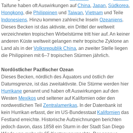
Taifune haben oft Auswirkungen auf
China
,
Japan
,
Südkorea
,
Hongkong
, die
Philippinen
und
Taiwan
,
Vietnam
und Teile
Indonesiens
. Hinzu kommen zahlreiche Inseln
Ozeaniens
.
Dieses Becken ist das aktivste, ein Drittel der weltweit
verzeichneten tropischen Wirbelstürme tritt hier auf. An keiner
anderen Küste weltweit gelangen mehr tropische Zyklone an
Land als in der
Volksrepublik China
,
an zweiter Stelle liegen
die Philippinen mit 6–7 tropischen Stürmen jährlich.
Nordöstlicher Pazifischer Ozean
Dieses Becken, nördlich des Äquators und östlich der
Datumsgrenze, ist das zweitaktivste. Die Stürme werden hier
Hurrikane
genannt und haben oft Auswirkungen auf den
Westen
Mexikos
und seltener auf Kalifornien oder den
nordwestlichen Teil
Zentralamerikas
. In der Datenbank ist
kein Hurrikan erfasst, der im US-Bundesstaat
Kalifornien
das
Festland erreichte. Historische Aufzeichnungen berichten
jedoch davon, dass 1858 ein Sturm in der Stadt San Diego