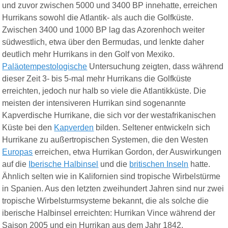
und zuvor zwischen 5000 und 3400 BP innehatte, erreichen
Hurrikans sowohl die Atlantik- als auch die Golfküste.
Zwischen 3400 und 1000 BP lag das Azorenhoch weiter
südwestlich, etwa über den Bermudas, und lenkte daher
deutlich mehr Hurrikans in den Golf von Mexiko.
Paläotempestologische
Untersuchung zeigten, dass während
dieser Zeit 3- bis 5-mal mehr Hurrikans die Golfküste
erreichten, jedoch nur halb so viele die Atlantikküste. Die
meisten der intensiveren Hurrikan sind sogenannte
Kapverdische Hurrikane,
die sich vor der westafrikanischen
Küste bei den
Kapverden
bilden. Seltener entwickeln sich
Hurrikane zu außertropischen Systemen, die den Westen
Europas
erreichen, etwa Hurrikan Gordon, der Auswirkungen
auf die
Iberische Halbinsel
und
die
brit
ischen Inseln
hatte.
Ähnlich selten wie in Kalifornien sind tropische Wirbelstürme
in Spanien. Aus den letzten zweihundert Jahren sind nur zwei
tropische Wirbelsturmsysteme bekannt, die als solche die
iberische Halbinsel erreichten: Hurrikan Vince während der
Saison 2005 und ein Hurrikan aus dem Jahr 1842.