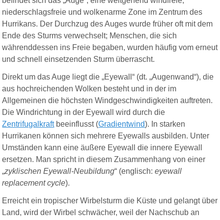
befindet sich das „
Auge
“, eine weitgehend windfreie,
niederschlagsfreie und wolkenarme Zone im Zentrum des
Hurrikans. Der Durchzug des Auges wurde früher oft mit dem
Ende des Sturms verwechselt; Menschen, die sich
währenddessen ins Freie begaben, wurden häufig vom erneut
und schnell einsetzenden Sturm überrascht.
Direkt um das Auge liegt die „
Eyewall
“ (dt. „Augenwand“), die
aus hochreichenden Wolken besteht und in der im
Allgemeinen die höchsten Windgeschwindigkeiten auftreten.
Die Windrichtung in der Eyewall wird durch die
Zentrifugalkraft
beeinflusst (
Gradientwind
). In starken
Hurrikanen können sich mehrere Eyewalls ausbilden. Unter
Umständen kann eine äußere Eyewall die innere Eyewall
ersetzen. Man spricht in diesem Zusammenhang von einer
„
zyklischen Eyewall-Neubildung
“ (englisch:
eyewall
replacement cycle
).
Erreicht ein tropischer Wirbelsturm die Küste und gelangt über
Land, wird der Wirbel schwächer, weil der Nachschub an