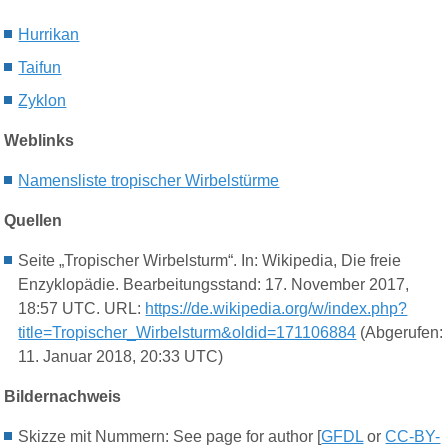
Hurrikan
Taifun
Zyklon
Weblinks
Namensliste tropischer Wirbelstürme
Quellen
Seite „Tropischer Wirbelsturm“. In: Wikipedia, Die freie
Enzyklopädie. Bearbeitungsstand: 17. November 2017,
18:57 UTC. URL:
https://de.wikipedia.org/w/index.php?
title=Tropischer_Wirbelsturm&oldid=171106884
(Abgerufen:
11. Januar 2018, 20:33 UTC)
Bildernachweis
Skizze mit Nummern: See page for author [
GFDL
or
CC-BY-