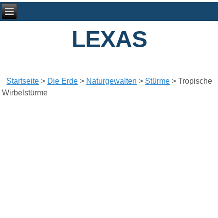
LEXAS
Startseite
>
Die Erde
>
Naturgewalten
>
Stürme
>
Tropische
Wirbelstürme