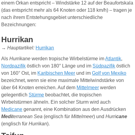
einem Orkan entspricht – Windstärke 12 auf der Beaufortskala
(das entspricht mehr als 64 Knoten oder 118 km/h) – tragen je
nach ihrem Entstehungsgebiet unterschiedliche
Bezeichnungen:
Hurrikan
→
Hauptartikel
:
Hurrikan
Als
Hurrikane
werden tropische Wirbelstürme im
Atlantik
,
Nordpazifik
östlich von 180° Länge und im
Südpazifik
östlich
von 160° Ost, im
Karibischen Meer
und im
Golf von Mexiko
bezeichnet, wenn sie eine maximale Mittelwindstärke von
über 64 Knoten erreichen. Auf dem
Mittelmeer
werden
gelegentlich
Stürme
beobachtet, die tropischen
Wirbelstürmen ähneln. Ein solcher Sturm wird auch
Medicane
genannt, eine Kombination aus den Ausdrücken
Medi
terranean Sea
(englisch für
Mittelmeer
) und
Hurri
cane
(englisch für
Hurrikan
).