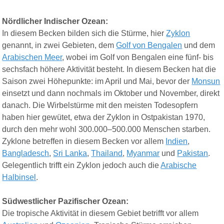
Nördlicher Indischer Ozean:
In diesem Becken bilden sich die Stürme, hier
Zyklon
genannt, in zwei Gebieten, dem
Golf von Bengalen
und dem
Arabischen Meer
, wobei im Golf von Bengalen eine fünf- bis
sechsfach höhere Aktivität besteht. In diesem Becken hat die
Saison zwei Höhepunkte: im April und Mai, bevor der
Monsun
einsetzt und dann nochmals im Oktober und November, direkt
danach. Die Wirbelstürme mit den meisten Todesopfern
haben hier gewütet, etwa der Zyklon in Ostpakistan 1970,
durch den mehr wohl 300.000–500.000 Menschen starben.
Zyklone betreffen in diesem Becken vor allem
Indien
,
Bangladesch
,
Sri Lanka
,
Thailand
,
Myanmar
und
Pakistan
.
Gelegentlich trifft ein Zyklon jedoch auch die
Arabische
Halbinsel
.
Südwestlicher Pazifischer Ozean:
Die tropische Aktivität in diesem Gebiet betrifft vor allem