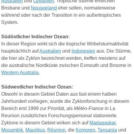
Australien
und
Ozeanien
. Tropische Stürme erreichen
Brisbane
und
Neuseeland
eher selten, normalerweise
während oder nach der Transition in ein außertropisches
System.
Südöstlicher Indischer Ozean:
In dieser Region wirkt sich die tropische Wirbelsturmaktivität
hauptsächlich auf
Australien
und
Indonesien
aus. Die Stürme,
die hier als Zyklon bezeichnet werden, treffen meistens auf
die australische Nordküste zwischen
Exmouth
und
Broome
in
Western Australia
.
Südwestlicher Indischer Ozean:
Obwohl in diesem Gebiet Daten aus fast einem halben
Jahrhundert vorliegen, wurde die Zyklonforschung in diesem
Bereich erst 1999 zur Priorität, als
Météo-France
in La
Reunion zusätzliches Forschungspersonal stationierte.
Zyklone in diesem Gebiet wirken sich auf
Madagaskar
,
Mosambik
,
Mauritius
,
Réunion
, die
Komoren
,
Tansania
und