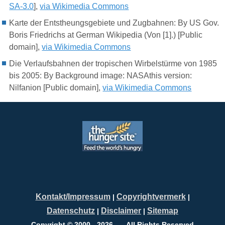
SA-3.0
],
via Wikimedia Commons
Karte der Entstheungsgebiete und Zugbahnen: By US Gov.
Boris Friedrichs at German Wikipedia (Von [1].) [Public
domain],
via Wikimedia Commons
Die Verlaufsbahnen der tropischen Wirbelstürme von 1985
bis 2005
: By Background image: NASAthis version:
Nilfanion [Public domain],
via Wikimedia Commons
Kontakt/Impressum
Copyrightvermerk
|
|
Datenschutz
Disclaimer
Sitemap
|
|
Copyright © 2000 - 2026 ---. All Rights Reserved