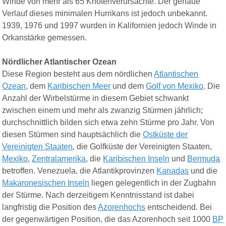
Winde von mehr als 65 Knoten
verursachte.
Der genaue
Verlauf dieses minimalen Hurrikans ist jedoch unbekannt.
1939, 1976 und 1997 wurden in Kalifornien jedoch Winde in
Orkanstärke gemessen.
Nördlicher Atlantischer Ozean
Diese Region besteht aus dem nördlichen
Atlantischen
Ozean
, dem
Karibischen Meer
und dem
Golf von Mexiko
. Die
Anzahl der Wirbelstürme in diesem Gebiet schwankt
zwischen einem und mehr als zwanzig Stürmen jährlich;
durchschnittlich bilden sich etwa zehn Stürme pro Jahr. Von
diesen Stürmen sind hauptsächlich die
Ostküste der
Vereinigten Staaten
, die Golfküste der Vereinigten Staaten,
Mexiko
,
Zentralamerika
, die
Karibischen Inseln
und
Bermuda
betroffen. Venezuela, die Atlantikprovinzen
Kanadas
und die
Makaronesischen Inseln
liegen gelegentlich in der Zugbahn
der Stürme. Nach derzeitigem Kenntnisstand ist dabei
langfristig die Position des
Azorenhochs
entscheidend. Bei
der gegenwärtigen Position, die das Azorenhoch seit 1000
BP