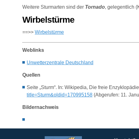
Weitere Sturmarten sind der
Tornado
, gelegentlich
Wirbelstürme
==>>
Wirbelstürme
Weblinks
Unwetterzentrale Deutschland
Quellen
Seite „Sturm“. In: Wikipedia, Die freie Enzyklopä
title=Sturm&oldid=170995158
(Abgerufen: 11. Jan
Bildernachweis