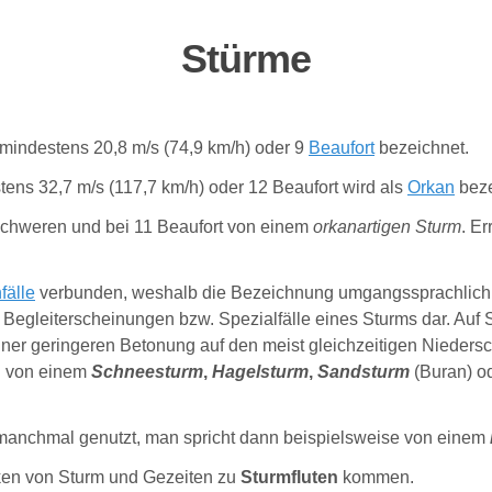
Stürme
mindestens 20,8 m/s (74,9 km/h) oder 9
Beaufort
bezeichnet.
ens 32,7 m/s (117,7 km/h) oder 12 Beaufort wird als
Orkan
beze
schweren und bei 11 Beaufort von einem
orkanartigen Sturm
. E
fälle
verbunden, weshalb die Bezeichnung umgangssprachlich 
r Begleiterscheinungen bzw. Spezialfälle eines Sturms dar. Auf
iner geringeren Betonung auf den meist gleichzeitigen Nieders
en von einem
Schneesturm
,
Hagelsturm
,
Sandsturm
(Buran) o
 manchmal genutzt, man spricht dann beispielsweise von einem
en von Sturm und Gezeiten zu
Sturmfluten
kommen.